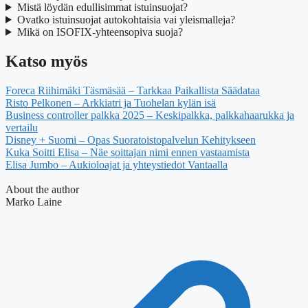
Mistä löydän edullisimmat istuinsuojat?
Ovatko istuinsuojat autokohtaisia vai yleismalleja?
Mikä on ISOFIX-yhteensopiva suoja?
Katso myös
Foreca Riihimäki Täsmäsää – Tarkkaa Paikallista Säädataa
Risto Pelkonen – Arkkiatri ja Tuohelan kylän isä
Business controller palkka 2025 – Keskipalkka, palkkahaarukka ja
vertailu
Disney + Suomi – Opas Suoratoistopalvelun Kehitykseen
Kuka Soitti Elisa – Näe soittajan nimi ennen vastaamista
Elisa Jumbo – Aukioloajat ja yhteystiedot Vantaalla
About the author
Marko Laine