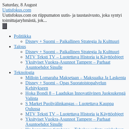
Saturday, 8 August
Uutisfokus.com
Uutisfokus.com on riippumaton uutis- ja taustasivusto, joka syntyi
toimittajaryhmästä, jok...
Politiikka
Disney + Suomi – Paikallinen Strategia Ja Kulttuuri
Talous
Disney + Suomi – Paikallinen Strategia Ja Kulttuuri
MTV Teksti TV – Luotettava Historia ja Käyttöohjeet
Yksityiset Vuokra-Asunnot Tampere – Parhaat
Asuntoehdot Sinulle
Teknologia
Milloin Lomaraha Maksetaan – Maksuaika Ja Laskenta
Disney + Suomi – Opas Suoratoistopalvelun
Kehitykseen
Hoka Bondi 8 – Laadukas Innovatiivinen Juoksukengä
Valinta
S Market Puolivälinkangas – Luotettava Kauppa
Oulussa
MTV Teksti TV – Luotettava Historia ja Käyttöohjeet
Yksityiset Vuokra-Asunnot Tampere – Parhaat
Asuntoehdot Sinulle