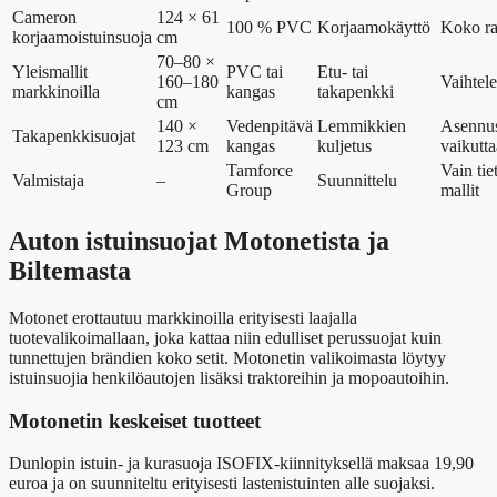
Cameron
124 × 61
100 % PVC
Korjaamokäyttö
Koko ra
korjaamoistuinsuoja
cm
70–80 ×
Yleismallit
PVC tai
Etu- tai
160–180
Vaihtel
markkinoilla
kangas
takapenkki
cm
140 ×
Vedenpitävä
Lemmikkien
Asennu
Takapenkkisuojat
123 cm
kangas
kuljetus
vaikutta
Tamforce
Vain tie
Valmistaja
–
Suunnittelu
Group
mallit
Auton istuinsuojat Motonetista ja
Biltemasta
Motonet erottautuu markkinoilla erityisesti laajalla
tuotevalikoimallaan, joka kattaa niin edulliset perussuojat kuin
tunnettujen brändien koko setit. Motonetin valikoimasta löytyy
istuinsuojia henkilöautojen lisäksi traktoreihin ja mopoautoihin.
Motonetin keskeiset tuotteet
Dunlopin istuin- ja kurasuoja ISOFIX-kiinnityksellä maksaa 19,90
euroa ja on suunniteltu erityisesti lastenistuinten alle suojaksi.