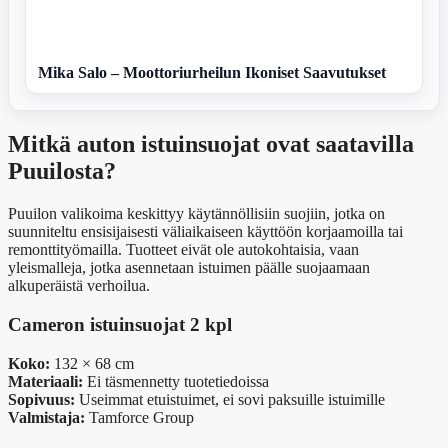
Mika Salo – Moottoriurheilun Ikoniset Saavutukset
Mitkä auton istuinsuojat ovat saatavilla
Puuilosta?
Puuilon valikoima keskittyy käytännöllisiin suojiin, jotka on
suunniteltu ensisijaisesti väliaikaiseen käyttöön korjaamoilla tai
remonttityömailla. Tuotteet eivät ole autokohtaisia, vaan
yleismalleja, jotka asennetaan istuimen päälle suojaamaan
alkuperäistä verhoilua.
Cameron istuinsuojat 2 kpl
Koko:
132 × 68 cm
Materiaali:
Ei täsmennetty tuotetiedoissa
Sopivuus:
Useimmat etuistuimet, ei sovi paksuille istuimille
Valmistaja:
Tamforce Group