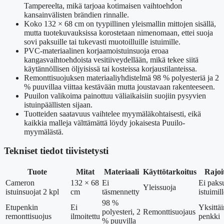
Tampereelta, mikä tarjoaa kotimaisen vaihtoehdon
kansainvälisten brändien rinnalle.
Koko 132 × 68 cm on tyypillinen yleismallin mittojen sisällä,
mutta tuotekuvauksissa korostetaan nimenomaan, ettei suoja
sovi paksuille tai tukevasti muotoilluille istuimille.
PVC-materiaalinen korjaamoistuinsuoja eroaa
kangasvaihtoehdoista vesitiiveydellään, mikä tekee siitä
käytännöllisen öljyisissä tai kosteissa korjaustilanteissa.
Remonttisuojuksen materiaaliyhdistelmä 98 % polyesteriä ja 2
% puuvillaa viittaa kestävään mutta joustavaan rakenteeseen.
Puuilon valikoima painottuu väliaikaisiin suojiin pysyvien
istuinpäällisten sijaan.
Tuotteiden saatavuus vaihtelee myymäläkohtaisesti, eikä
kaikkia malleja välttämättä löydy jokaisesta Puuilo-
myymälästä.
Tekniset tiedot tiivistetysti
Tuote
Mitat
Materiaali
Käyttötarkoitus
Rajoi
Cameron
132 × 68
Ei
Ei paksu
Yleissuoja
istuinsuojat 2 kpl
cm
täsmennetty
istuimil
98 %
Etupenkin
Ei
Yksittä
polyesteri, 2
Remonttisuojaus
remonttisuojus
ilmoitettu
penkki
% puuvilla