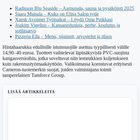
Radisson Blu Seaside – Aamupala, sauna ja pysäköinti 2025
Saara Maisala – Kuka on Elina Salon tytär
Xamk Avoimet Työpaikat – Löydä Oma Paikkasi
Joakim Vigelius – Kansanedustaja, perhe, koulutus ja
sotilasarvo
Pizzeria Ella – Menu, sijainnit, arvostelut ja tilaus
Hintahaarukka edullisille istuinsuojille asettuu tyypillisesti välille
14,90–40 euroa. Tuotteet vaihtelevat läpinäkyvistä PVC-suojista
kangasversioihin, jotka soveltuvat niin lemmikkien kuljetukseen
kuin rakennustyömaakäyttöön. Valikoimassa korostuvat erityisesti
Cameron-tuotemerkin suojat, joiden valmistajana toimii
tamperelainen Tamforce Group.
LISÄÄ ARTIKKELEITA