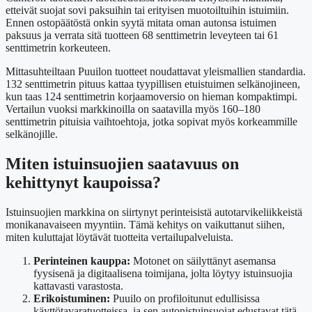
etteivät suojat sovi paksuihin tai erityisen muotoiltuihin istuimiin.
Ennen ostopäätöstä onkin syytä mitata oman autonsa istuimen
paksuus ja verrata sitä tuotteen 68 senttimetrin leveyteen tai 61
senttimetrin korkeuteen.
Mittasuhteiltaan Puuilon tuotteet noudattavat yleismallien standardia.
132 senttimetrin pituus kattaa tyypillisen etuistuimen selkänojineen,
kun taas 124 senttimetrin korjaamoversio on hieman kompaktimpi.
Vertailun vuoksi markkinoilla on saatavilla myös 160–180
senttimetrin pituisia vaihtoehtoja, jotka sopivat myös korkeammille
selkänojille.
Miten istuinsuojien saatavuus on
kehittynyt kaupoissa?
Istuinsuojien markkina on siirtynyt perinteisistä autotarvikeliikkeistä
monikanavaiseen myyntiin. Tämä kehitys on vaikuttanut siihen,
miten kuluttajat löytävät tuotteita vertailupalveluista.
Perinteinen kauppa:
Motonet on säilyttänyt asemansa
fyysisenä ja digitaalisena toimijana, jolta löytyy istuinsuojia
kattavasti varastosta.
Erikoistuminen:
Puuilo on profiloitunut edullisissa
käyttötavaratuotteissa, ja sen autonistuinsuojat edustavat tätä