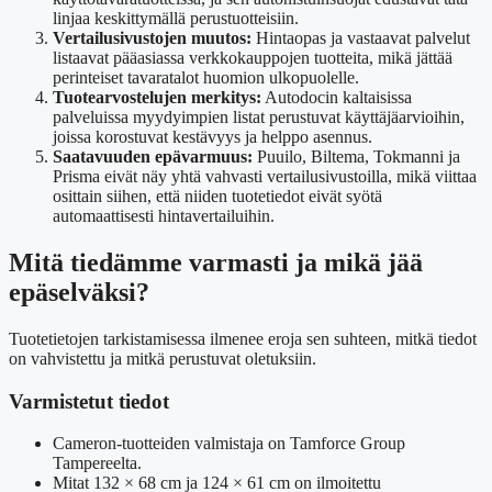
linjaa keskittymällä perustuotteisiin.
Vertailusivustojen muutos:
Hintaopas ja vastaavat palvelut
listaavat pääasiassa verkkokauppojen tuotteita, mikä jättää
perinteiset tavaratalot huomion ulkopuolelle.
Tuotearvostelujen merkitys:
Autodocin kaltaisissa
palveluissa myydyimpien listat perustuvat käyttäjäarvioihin,
joissa korostuvat kestävyys ja helppo asennus.
Saatavuuden epävarmuus:
Puuilo, Biltema, Tokmanni ja
Prisma eivät näy yhtä vahvasti vertailusivustoilla, mikä viittaa
osittain siihen, että niiden tuotetiedot eivät syötä
automaattisesti hintavertailuihin.
Mitä tiedämme varmasti ja mikä jää
epäselväksi?
Tuotetietojen tarkistamisessa ilmenee eroja sen suhteen, mitkä tiedot
on vahvistettu ja mitkä perustuvat oletuksiin.
Varmistetut tiedot
Cameron-tuotteiden valmistaja on Tamforce Group
Tampereelta.
Mitat 132 × 68 cm ja 124 × 61 cm on ilmoitettu