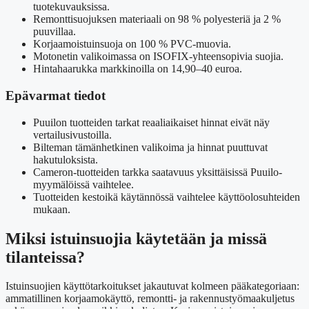
tuotekuvauksissa.
Remonttisuojuksen materiaali on 98 % polyesteriä ja 2 %
puuvillaa.
Korjaamoistuinsuoja on 100 % PVC-muovia.
Motonetin valikoimassa on ISOFIX-yhteensopivia suojia.
Hintahaarukka markkinoilla on 14,90–40 euroa.
Epävarmat tiedot
Puuilon tuotteiden tarkat reaaliaikaiset hinnat eivät näy
vertailusivustoilla.
Bilteman tämänhetkinen valikoima ja hinnat puuttuvat
hakutuloksista.
Cameron-tuotteiden tarkka saatavuus yksittäisissä Puuilo-
myymälöissä vaihtelee.
Tuotteiden kestoikä käytännössä vaihtelee käyttöolosuhteiden
mukaan.
Miksi istuinsuojia käytetään ja missä
tilanteissa?
Istuinsuojien käyttötarkoitukset jakautuvat kolmeen pääkategoriaan:
ammatillinen korjaamokäyttö, remontti- ja rakennustyömaakuljetus