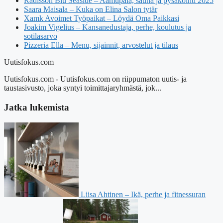
Radisson Blu Seaside – Aamupala, sauna ja pysäköinti 2025
Saara Maisala – Kuka on Elina Salon tytär
Xamk Avoimet Työpaikat – Löydä Oma Paikkasi
Joakim Vigelius – Kansanedustaja, perhe, koulutus ja
sotilasarvo
Pizzeria Ella – Menu, sijainnit, arvostelut ja tilaus
Uutisfokus.com
Uutisfokus.com - Uutisfokus.com on riippumaton uutis- ja
taustasivusto, joka syntyi toimittajaryhmästä, jok...
Jatka lukemista
Liisa Ahtinen – Ikä, perhe ja fitnessuran