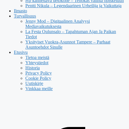
Hp kannettava tietokone – Tehokas valinta opiskeluun
Pentti Nikula – Legendaarinen Urheilija ja Vaikuttaja
Ilmasto
Turvallisuus
Jenny Mod – Digitaalinen Analyysi
Mediavaikutuksesta
La Festa Oulunsalo – Tapahtuman Ajan Ja Paikan
Tiedot
Yksityiset Vuokra-Asunnot Tampere – Parhaat
Asuntoehdot Sinulle
Etusivu
Tietoa meistä
Yhteystiedot
Historia
Privacy Policy
Cookie Policy
Uutiskirje
Vinkkaa meille