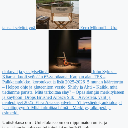
taustat selvitettynä
Eero Milonoff – Ura,
elokuvat ja yksityiselämä
John Sykes –
Kitaristi kuoli syöpään 65-vuotiaana
Kaupan alan TES –
Palkkataulukko, korotukset ja lisät 2025-2026
5 munan kääretorttu
– Helppo ohje ja gluteeniton versio
Shirly ja Ahti – Kaikki mitä
tiedämme parista
Mitä tarkoittaa slay? – Opas slangin merkitykseen
ja käyttöön
Drops Brushed Alpaca Silk – Arvostelu, värit ja
neuleohjeet 2025
Elisa Asiakaspalvelu – Yhteystiedot, aukioloajat
ja soittopyyntö
Mitä tarkoittaa bämä – Merkitys, alkuperä ja
esimerkit
Uutisfokus.com - Uutisfokus.com on riippumaton uutis- ja
taustasivusto, joka syntyi toimittajaryhmästä, jok...