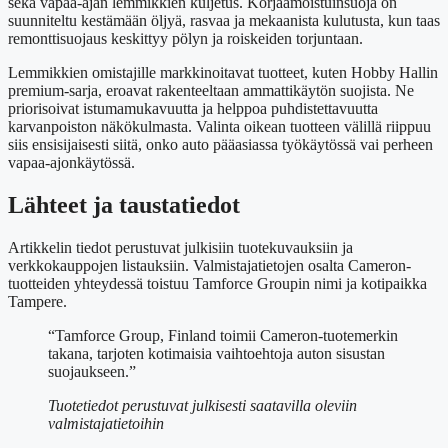
sekä vapaa-ajan lemmikkien kuljetus. Korjaamoistuinsuoja on
suunniteltu kestämään öljyä, rasvaa ja mekaanista kulutusta, kun taas
remonttisuojaus keskittyy pölyn ja roiskeiden torjuntaan.
Lemmikkien omistajille markkinoitavat tuotteet, kuten Hobby Hallin
premium-sarja, eroavat rakenteeltaan ammattikäytön suojista. Ne
priorisoivat istumamukavuutta ja helppoa puhdistettavuutta
karvanpoiston näkökulmasta. Valinta oikean tuotteen välillä riippuu
siis ensisijaisesti siitä, onko auto pääasiassa työkäytössä vai perheen
vapaa-ajonkäytössä.
Lähteet ja taustatiedot
Artikkelin tiedot perustuvat julkisiin tuotekuvauksiin ja
verkkokauppojen listauksiin. Valmistajatietojen osalta Cameron-
tuotteiden yhteydessä toistuu Tamforce Groupin nimi ja kotipaikka
Tampere.
“Tamforce Group, Finland toimii Cameron-tuotemerkin
takana, tarjoten kotimaisia vaihtoehtoja auton sisustan
suojaukseen.”
Tuotetiedot perustuvat julkisesti saatavilla oleviin
valmistajatietoihin