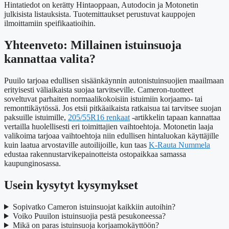
Hintatiedot on kerätty Hintaoppaan, Autodocin ja Motonetin
julkisista listauksista. Tuotemittaukset perustuvat kauppojen
ilmoittamiin speifikaatioihin.
Yhteenveto: Millainen istuinsuoja
kannattaa valita?
Puuilo tarjoaa edullisen sisäänkäynnin autonistuinsuojien maailmaan
erityisesti väliaikaista suojaa tarvitseville. Cameron-tuotteet
soveltuvat parhaiten normaalikokoisiin istuimiin korjaamo- tai
remonttikäytössä. Jos etsii pitkäaikaista ratkaisua tai tarvitsee suojan
paksuille istuimille,
205/55R16 renkaat
-artikkelin tapaan kannattaa
vertailla huolellisesti eri toimittajien vaihtoehtoja. Motonetin laaja
valikoima tarjoaa vaihtoehtoja niin edullisen hintaluokan käyttäjille
kuin laatua arvostaville autoilijoille, kun taas
K-Rauta Nummela
edustaa rakennustarvikepainotteista ostopaikkaa samassa
kaupunginosassa.
Usein kysytyt kysymykset
Sopivatko Cameron istuinsuojat kaikkiin autoihin?
Voiko Puuilon istuinsuojia pestä pesukoneessa?
Mikä on paras istuinsuoja korjaamokäyttöön?