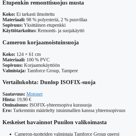
Etupenkin remonttisuojus musta
Koko:
Ei tarkasti ilmoitettu
Materiaali:
98 % polyesteriä, 2 % puuvillaa
Sopivuus:
Yksittäinen etupenkki
Käyttötarkoitus:
Remontti- ja suojakäyttö
Cameron korjaamoistuinsuoja
Koko:
124 × 61 cm
Materiaali:
100 % PVC
Sopivuus:
Korjaamokäyttöön
Valmistaja:
Tamforce Group, Tampere
Vertailukohta: Dunlop ISOFIX-suoja
Saatavuus:
Motonet
Hinta:
19,90 €
Ominaisuus:
ISOFIX-yhteensopiva kurasuoja
Ero:
Tarkemmin määritelty istuinmallien kanssa yhteensopivuus
Keskeiset havainnot Puuilon valikoimasta
Cameron-tuotteiden valmistaja Tamforce Group operoi