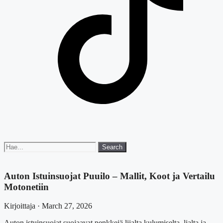
Search
Search
for:
Auton Istuinsuojat Puuilo – Mallit, Koot ja Vertailu
Motonetiin
Kirjoittaja · March 27, 2026
Auton istuinsuojat suojaavat penkkejä liialta kulumiselta, lialta ja