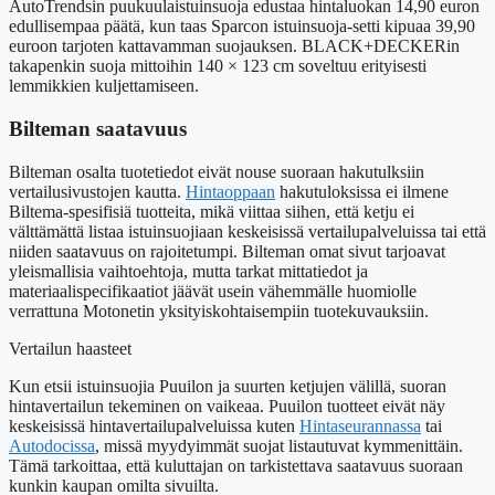
AutoTrendsin puukuulaistuinsuoja edustaa hintaluokan 14,90 euron
edullisempaa päätä, kun taas Sparcon istuinsuoja-setti kipuaa 39,90
euroon tarjoten kattavamman suojauksen. BLACK+DECKERin
takapenkin suoja mittoihin 140 × 123 cm soveltuu erityisesti
lemmikkien kuljettamiseen.
Bilteman saatavuus
Bilteman osalta tuotetiedot eivät nouse suoraan hakutulksiin
vertailusivustojen kautta.
Hintaoppaan
hakutuloksissa ei ilmene
Biltema-spesifisiä tuotteita, mikä viittaa siihen, että ketju ei
välttämättä listaa istuinsuojiaan keskeisissä vertailupalveluissa tai että
niiden saatavuus on rajoitetumpi. Bilteman omat sivut tarjoavat
yleismallisia vaihtoehtoja, mutta tarkat mittatiedot ja
materiaalispecifikaatiot jäävät usein vähemmälle huomiolle
verrattuna Motonetin yksityiskohtaisempiin tuotekuvauksiin.
Vertailun haasteet
Kun etsii istuinsuojia Puuilon ja suurten ketjujen välillä, suoran
hintavertailun tekeminen on vaikeaa. Puuilon tuotteet eivät näy
keskeisissä hintavertailupalveluissa kuten
Hintaseurannassa
tai
Autodocissa
, missä myydyimmät suojat listautuvat kymmenittäin.
Tämä tarkoittaa, että kuluttajan on tarkistettava saatavuus suoraan
kunkin kaupan omilta sivuilta.