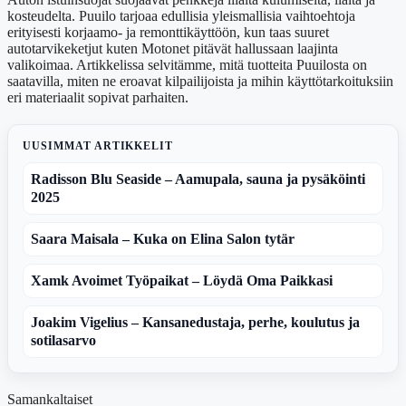
kosteudelta. Puuilo tarjoaa edullisia yleismallisia vaihtoehtoja
erityisesti korjaamo- ja remonttikäyttöön, kun taas suuret
autotarvikeketjut kuten Motonet pitävät hallussaan laajinta
valikoimaa. Artikkelissa selvitämme, mitä tuotteita Puuilosta on
saatavilla, miten ne eroavat kilpailijoista ja mihin käyttötarkoituksiin
eri materiaalit sopivat parhaiten.
UUSIMMAT ARTIKKELIT
Radisson Blu Seaside – Aamupala, sauna ja pysäköinti
2025
Saara Maisala – Kuka on Elina Salon tytär
Xamk Avoimet Työpaikat – Löydä Oma Paikkasi
Joakim Vigelius – Kansanedustaja, perhe, koulutus ja
sotilasarvo
Samankaltaiset