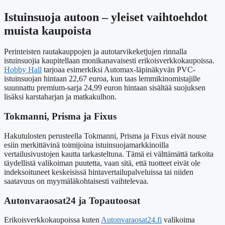
Istuinsuoja autoon – yleiset vaihtoehdot
muista kaupoista
Perinteisten rautakauppojen ja autotarvikeketjujen rinnalla
istuinsuojia kaupitellaan monikanavaisesti erikoisverkkokaupoissa.
Hobby Hall
tarjoaa esimerkiksi Automax-läpinäkyvän PVC-
istuinsuojan hintaan 22,67 euroa, kun taas lemmikinomistajille
suunnattu premium-sarja 24,99 euron hintaan sisältää suojuksen
lisäksi karstaharjan ja matkakulhon.
Tokmanni, Prisma ja Fixus
Hakutulosten perusteella Tokmanni, Prisma ja Fixus eivät nouse
esiin merkittävinä toimijoina istuinsuojamarkkinoilla
vertailusivustojen kautta tarkasteltuna. Tämä ei välttämättä tarkoita
täydellistä valikoiman puutetta, vaan sitä, että tuotteet eivät ole
indeksoituneet keskeisissä hintavertailupalveluissa tai niiden
saatavuus on myymäläkohtaisesti vaihtelevaa.
Autonvaraosat24 ja Topautoosat
Erikoisverkkokaupoissa kuten
Autonvaraosat24.fi
valikoima