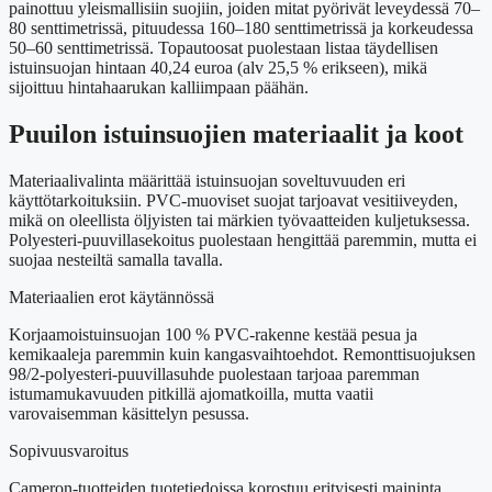
painottuu yleismallisiin suojiin, joiden mitat pyörivät leveydessä 70–
80 senttimetrissä, pituudessa 160–180 senttimetrissä ja korkeudessa
50–60 senttimetrissä. Topautoosat puolestaan listaa täydellisen
istuinsuojan hintaan 40,24 euroa (alv 25,5 % erikseen), mikä
sijoittuu hintahaarukan kalliimpaan päähän.
Puuilon istuinsuojien materiaalit ja koot
Materiaalivalinta määrittää istuinsuojan soveltuvuuden eri
käyttötarkoituksiin. PVC-muoviset suojat tarjoavat vesitiiveyden,
mikä on oleellista öljyisten tai märkien työvaatteiden kuljetuksessa.
Polyesteri-puuvillasekoitus puolestaan hengittää paremmin, mutta ei
suojaa nesteiltä samalla tavalla.
Materiaalien erot käytännössä
Korjaamoistuinsuojan 100 % PVC-rakenne kestää pesua ja
kemikaaleja paremmin kuin kangasvaihtoehdot. Remonttisuojuksen
98/2-polyesteri-puuvillasuhde puolestaan tarjoaa paremman
istumamukavuuden pitkillä ajomatkoilla, mutta vaatii
varovaisemman käsittelyn pesussa.
Sopivuusvaroitus
Cameron-tuotteiden tuotetiedoissa korostuu erityisesti maininta,