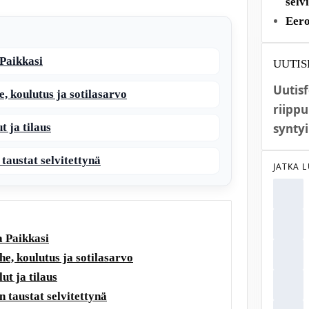
selv
Eero
Paikkasi
UUTIS
Uutis
, koulutus ja sotilasarvo
riippu
t ja tilaus
syntyi
 taustat selvitettynä
JATKA 
 Paikkasi
e, koulutus ja sotilasarvo
ut ja tilaus
n taustat selvitettynä