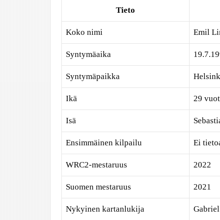
Tieto
Koko nimi
Emil L
Syntymäaika
19.7.1
Syntymäpaikka
Helsink
Ikä
29 vuot
Isä
Sebasti
Ensimmäinen kilpailu
Ei tieto
WRC2-mestaruus
2022
Suomen mestaruus
2021
Nykyinen kartanlukija
Gabriel