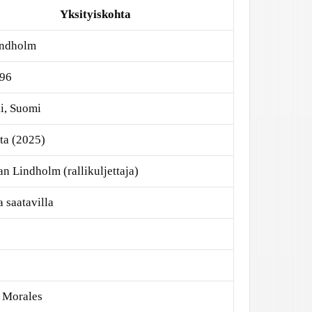
Yksityiskohta
indholm
996
i, Suomi
ta (2025)
an Lindholm (rallikuljettaja)
a saatavilla
 Morales