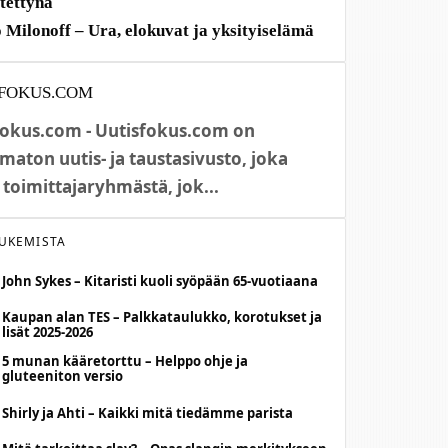
itettynä
 Milonoff – Ura, elokuvat ja yksityiselämä
FOKUS.COM
fokus.com - Uutisfokus.com on
maton uutis- ja taustasivusto, joka
 toimittajaryhmästä, jok...
LUKEMISTA
John Sykes – Kitaristi kuoli syöpään 65-vuotiaana
Kaupan alan TES – Palkkataulukko, korotukset ja
lisät 2025-2026
5 munan kääretorttu – Helppo ohje ja
gluteeniton versio
Shirly ja Ahti – Kaikki mitä tiedämme parista