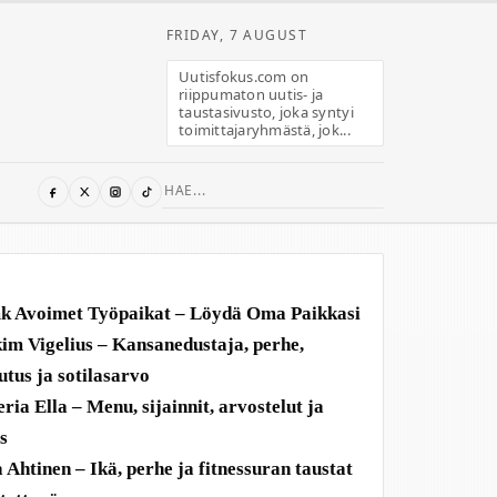
FRIDAY, 7 AUGUST
Uutisfokus.com on
riippumaton uutis- ja
taustasivusto, joka syntyi
toimittajaryhmästä, jok...
Search
for:
 Avoimet Työpaikat – Löydä Oma Paikkasi
im Vigelius – Kansanedustaja, perhe,
utus ja sotilasarvo
eria Ella – Menu, sijainnit, arvostelut ja
us
a Ahtinen – Ikä, perhe ja fitnessuran taustat