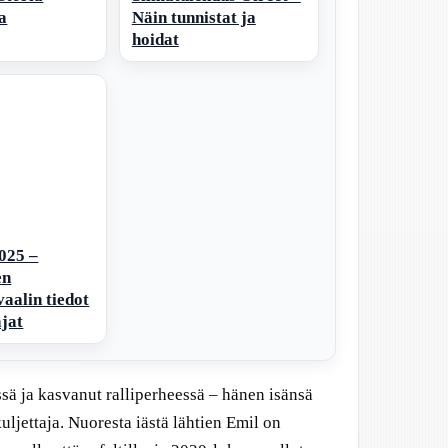
a
Näin tunnistat ja
hoidat
025 –
en
vaalin tiedot
ajat
ä ja kasvanut ralliperheessä – hänen isänsä
uljettaja. Nuoresta iästä lähtien Emil on