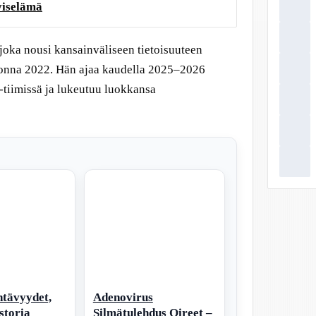
yiselämä
joka nousi kansainväliseen tietoisuuteen
nna 2022. Hän ajaa kaudella 2025–2026
tiimissä ja lukeutuu luokkansa
htävyydet,
Adenovirus
istoria
Silmätulehdus Oireet –