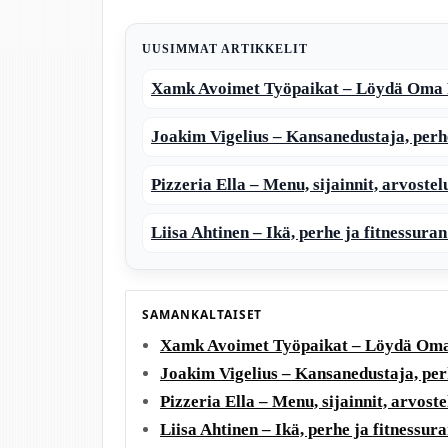
UUSIMMAT ARTIKKELIT
Xamk Avoimet Työpaikat – Löydä Oma 
Joakim Vigelius – Kansanedustaja, perhe
Pizzeria Ella – Menu, sijainnit, arvostelu
Liisa Ahtinen – Ikä, perhe ja fitnessuran
SAMANKALTAISET
Xamk Avoimet Työpaikat – Löydä Oma
Joakim Vigelius – Kansanedustaja, perh
Pizzeria Ella – Menu, sijainnit, arvostel
Liisa Ahtinen – Ikä, perhe ja fitnessura