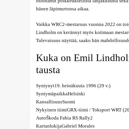
osoittanut poikkeuksellista lahjakkuutta sekä s
hänen läpimurtonsa aikaa.
Vaikka WRC2-mestaruus vuonna 2022 on toist
Lindholm on kerännyt myös kotimaan mestaruu
Tulevaisuus näyttää, saako hän mahdollisuud
Kuka on Emil Lindhol
tausta
Syntynyt
19. heinäkuuta 1996 (29 v.)
Syntymäpaikka
Helsinki
Kansallisuus
Suomi
Nykyinen tiimi
GRX-tiimi / Toksport WRT (2
Auto
Škoda Fabia RS Rally2
Kartanlukija
Gabriel Morales