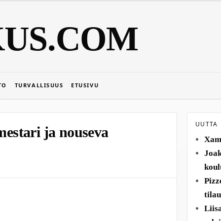
KUS.COM
TO
TURVALLISUUS
ETUSIVU
UUTTA
stari ja nouseva
Xamk
Joak
koul
Pizz
tila
Liis