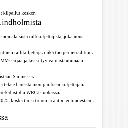
t kilpailut kesken
Lindholmista
omalaisista rallikuljettajista, joka nousi
inen rallikuljettaja, mikä tuo perhetradition.
 MM-sarjaa ja keskittyy valmistautumaan
uistaan Suomessa.
ä tekee hänestä monipuolisen kuljettajan.
ai-kalustolla WRC2-luokassa.
025, koska tunsi tiimin ja auton entuudestaan.
ssa