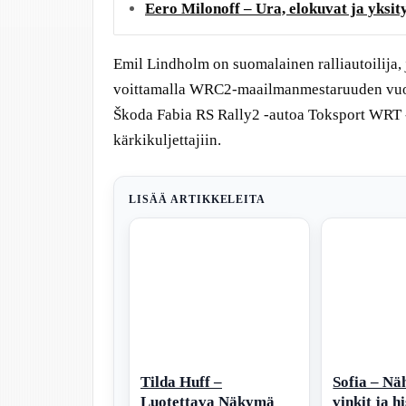
Eero Milonoff – Ura, elokuvat ja yksit
Emil Lindholm on suomalainen ralliautoilija, 
voittamalla WRC2-maailmanmestaruuden vuo
Škoda Fabia RS Rally2 -autoa Toksport WRT -
kärkikuljettajiin.
LISÄÄ ARTIKKELEITA
Tilda Huff –
Sofia – Nä
Luotettava Näkymä
vinkit ja h