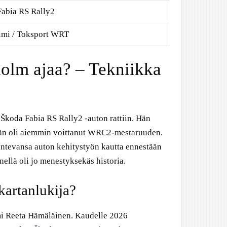
abia RS Rally2
imi / Toksport WRT
olm ajaa? – Tekniikka
Škoda Fabia RS Rally2 -auton rattiin. Hän
 hän oli aiemmin voittanut WRC2-mestaruuden.
tevansa auton kehitystyön kautta ennestään
nellä oli jo menestyksekäs historia.
artanlukija?
i Reeta Hämäläinen. Kaudelle 2026