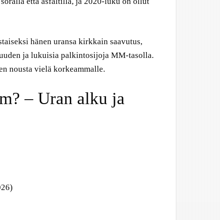
oralla että asfaltilla, ja 2020-luku on ollut
aiseksi hänen uransa kirkkain saavutus,
den ja lukuisia palkintosijoja MM-tasolla.
en nousta vielä korkeammalle.
m? – Uran alku ja
026)