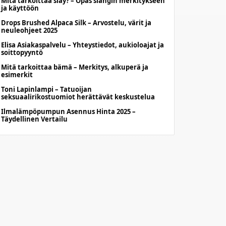
Mitä tarkoittaa slay? – Opas slangin merkitykseen
ja käyttöön
Drops Brushed Alpaca Silk – Arvostelu, värit ja
neuleohjeet 2025
Elisa Asiakaspalvelu – Yhteystiedot, aukioloajat ja
soittopyyntö
Mitä tarkoittaa bämä – Merkitys, alkuperä ja
esimerkit
Toni Lapinlampi – Tatuoijan
seksuaalirikostuomiot herättävät keskustelua
Ilmalämpöpumpun Asennus Hinta 2025 –
Täydellinen Vertailu