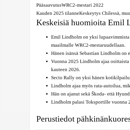
Pääsaavutus
WRC2-mestari 2022
Kauden 2025 tilanne
Keskeytys Chilessä, muu
Keskeisiä huomioita Emil 
Emil Lindholm on yksi lupaavimmista su
maailmalle WRC2-mestaruudellaan.
Hänen isänsä Sebastian Lindholm on ent
Vuonna 2025 Lindholm ajaa osittaista
kauteen 2026.
Secto Rally on yksi hänen kotikilpail
Lindholm ajaa myös rata-autoilua, mik
Hän on ajanut sekä Škoda- että Hyund
Lindholm palasi Toksportille vuonna 2
Perustiedot pähkinänkuore