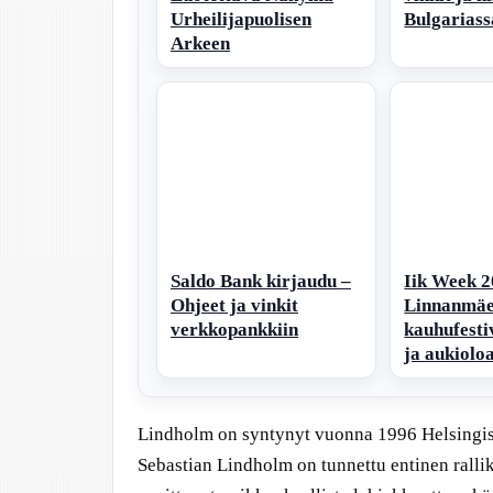
Urheilijapuolisen
Bulgariass
Arkeen
Saldo Bank kirjaudu –
Iik Week 2
Ohjeet ja vinkit
Linnanmä
verkkopankkiin
kauhufesti
ja aukiolo
Lindholm on syntynyt vuonna 1996 Helsingiss
Sebastian Lindholm on tunnettu entinen rallik