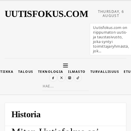
UUTISFOKUS.COM
THURSDAY, 6
AUGUST
Uutisfokus.com on
riippumaton uutis-
ja taustasivusto,
joka syntyi
toimittajaryhmästä,
jok...
TIIKKA
TALOUS
TEKNOLOGIA
ILMASTO
TURVALLISUUS
ETU
Search
for:
Historia