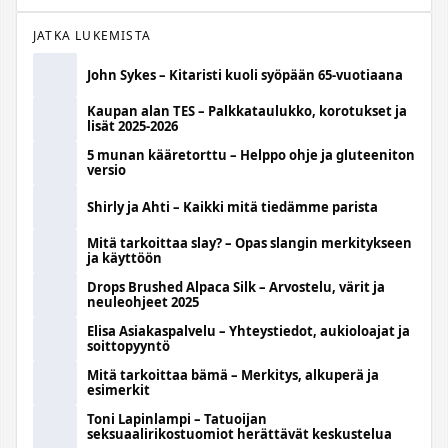
JATKA LUKEMISTA
John Sykes – Kitaristi kuoli syöpään 65-vuotiaana
Kaupan alan TES – Palkkataulukko, korotukset ja
lisät 2025-2026
5 munan kääretorttu – Helppo ohje ja gluteeniton
versio
Shirly ja Ahti – Kaikki mitä tiedämme parista
Mitä tarkoittaa slay? – Opas slangin merkitykseen
ja käyttöön
Drops Brushed Alpaca Silk – Arvostelu, värit ja
neuleohjeet 2025
Elisa Asiakaspalvelu – Yhteystiedot, aukioloajat ja
soittopyyntö
Mitä tarkoittaa bämä – Merkitys, alkuperä ja
esimerkit
Toni Lapinlampi – Tatuoijan
seksuaalirikostuomiot herättävät keskustelua