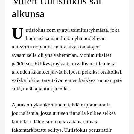
Miten Uutisfokus sai
alkunsa
U
utisfokus.com syntyi toimitusryhmästä, joka
huomasi saman ilmiön yhä uudelleen:
uutisvirta nopeutui, mutta aikaa taustojen
avaamiselle oli yhä vähemmän. Monimutkaiset
päätökset, EU-kysymykset, turvallisuustilanne ja
talouden käänteet jäivät helposti pelkiksi otsikoiksi,
vaikka lukijat tarvitsivat ennen kaikkea ymmärrystä
siitä, mitä tapahtuu ja miksi.
Ajatus oli yksinkertainen: tehdä riippumatonta
journalismia, jossa uutisen rinnalla kulkee selkeä
konteksti, lähteisiin nojaava taustoitus ja
faktantarkistettu selitys. Uutisfokus perustettiin