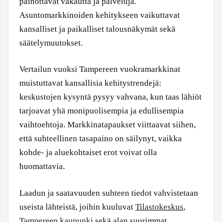
painottavat vakautta ja palveluja.
Asuntomarkkinoiden kehitykseen vaikuttavat
kansalliset ja paikalliset talousnäkymät sekä
säätelymuutokset.
Vertailun vuoksi Tampereen vuokramarkkinat
muistuttavat kansallisia kehitystrendejä:
keskustojen kysyntä pysyy vahvana, kun taas lähiöt
tarjoavat yhä monipuolisempia ja edullisempia
vaihtoehtoja. Markkinatapaukset viittaavat siihen,
että suhteellinen tasapaino on säilynyt, vaikka
kohde- ja aluekohtaiset erot voivat olla
huomattavia.
Laadun ja saatavuuden suhteen tiedot vahvistetaan
useista lähteistä, joihin kuuluvat
Tilastokeskus
,
Tampereen kaupunki
sekä alan suurimmat