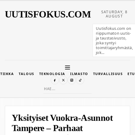
UUTISFOKUS.COM
SATURDAY, 8
AUGUST
Uutisfokus.com on
riippumaton uutis-
ja taustasivusto,
joka syntyi
toimittajaryhmästä,
jok...
TIIKKA
TALOUS
TEKNOLOGIA
ILMASTO
TURVALLISUUS
ETU
Search
for:
Yksityiset Vuokra-Asunnot
Tampere – Parhaat