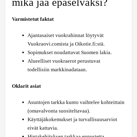
mikä jää epäselväksi?
Varmistetut faktat
Ajantasaiset vuokrahinnat löytyvät
Vuokraovi.comista ja Oikotie.fi:stä.
Sopimukset noudattavat Suomen lakia.
Alueelliset vuokraerot perustuvat
todellisiin markkinadataan.
Oklarit asiat
Asuntojen tarkka kunto vaihtelee kohteittain
(omavalvonta suositeltavaa).
Käyttäjäkokemukset ja turvallisuusarviot
eivät kattavia.
Hintakehityksen tarkkaa ennustetta