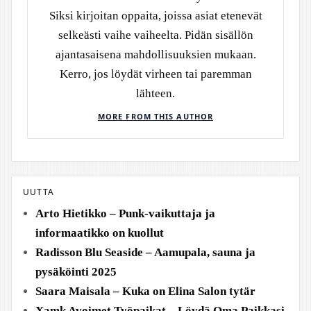
Siksi kirjoitan oppaita, joissa asiat etenevät
selkeästi vaihe vaiheelta. Pidän sisällön
ajantasaisena mahdollisuuksien mukaan.
Kerro, jos löydät virheen tai paremman
lähteen.
MORE FROM THIS AUTHOR
UUTTA
Arto Hietikko – Punk-vaikuttaja ja
informaatikko on kuollut
Radisson Blu Seaside – Aamupala, sauna ja
pysäköinti 2025
Saara Maisala – Kuka on Elina Salon tytär
Xamk Avoimet Työpaikat – Löydä Oma Paikkasi