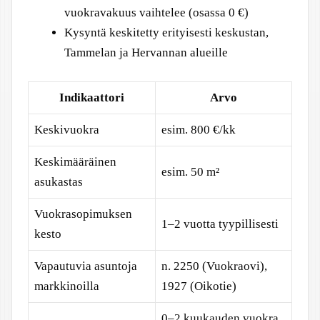
vuokravakuus vaihtelee (osassa 0 €)
Kysyntä keskitetty erityisesti keskustan,
Tammelan ja Hervannan alueille
Indikaattori
Arvo
Keskivuokra
esim. 800 €/kk
Keskimääräinen
esim. 50 m²
asukastas
Vuokrasopimuksen
1–2 vuotta tyypillisesti
kesto
Vapautuvia asuntoja
n. 2250 (Vuokraovi),
markkinoilla
1927 (Oikotie)
0–2 kuukauden vuokra