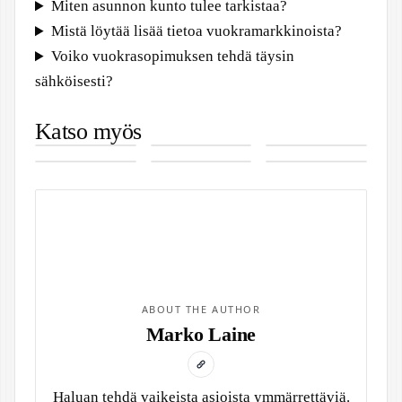
Miten asunnon kunto tulee tarkistaa?
Mistä löytää lisää tietoa vuokramarkkinoista?
Voiko vuokrasopimuksen tehdä täysin
sähköisesti?
K18 Detox
Naudan
Eero Milonoff
Katso myös
Shampoo –
paistisuikale
– Ura,
Arto Tolsa –
Saara Maisala
OSRS Money
Hellävarainen
resepti –
elokuvat ja
Ura,
– Kuka on
Making –
syväpuhdistus
Helpot ohjeet
yksityiselämä
kuolinsyy ja
Elina Salon
Opas kaikille
hiuksille
pannulle ja
elämän
tytär
taitotasoille
uuniin
traaginen
käänne
ABOUT THE AUTHOR
Marko Laine
Haluan tehdä vaikeista asioista ymmärrettäviä.