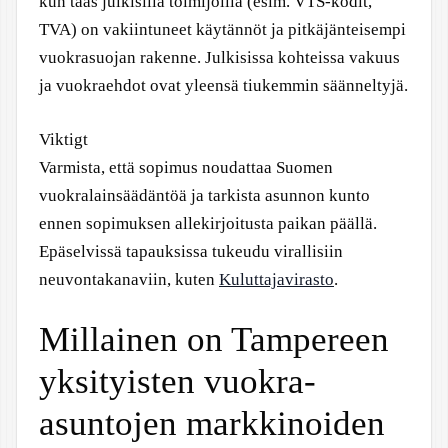
kun taas julkisilla toimijoilla (esim. VTS-kodit,
TVA) on vakiintuneet käytännöt ja pitkäjänteisempi
vuokrasuojan rakenne. Julkisissa kohteissa vakuus
ja vuokraehdot ovat yleensä tiukemmin säänneltyjä.
Viktigt
Varmista, että sopimus noudattaa Suomen
vuokralainsäädäntöä ja tarkista asunnon kunto
ennen sopimuksen allekirjoitusta paikan päällä.
Epäselvissä tapauksissa tukeudu virallisiin
neuvontakanaviin, kuten
Kuluttajavirasto
.
Millainen on Tampereen
yksityisten vuokra-
asuntojen markkinoiden