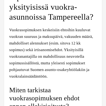
yksityisissä vuokra-
asunnoissa Tampereella?
Vuokrasopimuksen keskeisiin ehtoihin kuuluvat
vuokran suuruus ja maksupäivä, vakuuden määrä,
mahdolliset alennukset (esim. sitova 12 kk
sopimus) sekä irtisanomisehdot. Yksityisillä
vuokranantajilla on mahdollisuus neuvotella
sopimussisällöstä, mutta yleisesti sopimukset
pohjautuvat Suomen asunto-osakeyhtiölakiin ja
vuokralainsäädäntöön.
Miten tarkistaa
vuokrasopimuksen ehdot
ennen allekirjoitusta?