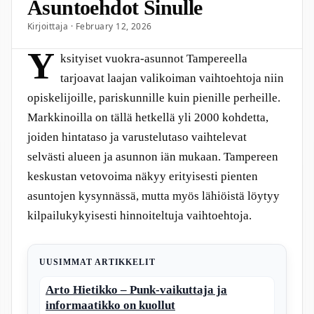
Asuntoehdot Sinulle
Kirjoittaja · February 12, 2026
Y
ksityiset vuokra-asunnot Tampereella
tarjoavat laajan valikoiman vaihtoehtoja niin
opiskelijoille, pariskunnille kuin pienille perheille.
Markkinoilla on tällä hetkellä yli 2000 kohdetta,
joiden hintataso ja varustelutaso vaihtelevat
selvästi alueen ja asunnon iän mukaan. Tampereen
keskustan vetovoima näkyy erityisesti pienten
asuntojen kysynnässä, mutta myös lähiöistä löytyy
kilpailukykyisesti hinnoiteltuja vaihtoehtoja.
UUSIMMAT ARTIKKELIT
Arto Hietikko – Punk-vaikuttaja ja
informaatikko on kuollut