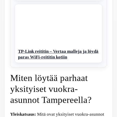
TP-Link reititin – Vertaa malleja ja löydä
paras WiFi-reititin kotiin
Miten löytää parhaat
yksityiset vuokra-
asunnot Tampereella?
Yleiskatsaus:
Mitä ovat yksityiset vuokra-asunnot