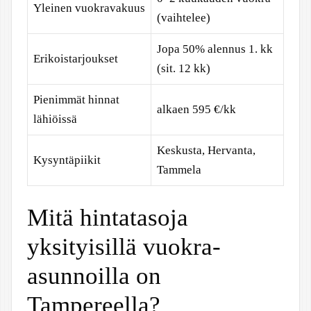
Yleinen vuokravakuus
(vaihtelee)
Jopa 50% alennus 1. kk
Erikoistarjoukset
(sit. 12 kk)
Pienimmät hinnat
alkaen 595 €/kk
lähiöissä
Keskusta, Hervanta,
Kysyntäpiikit
Tammela
Mitä hintatasoja
yksityisillä vuokra-
asunnoilla on
Tampereella?