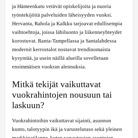
ja Hämeenkatu vetävät opiskelijoita ja nuoria
työntekijöitä palveluiden läheisyyden vuoksi.
Hervanta, Rahola ja Kalkku tarjoavat edullisempia
vaihtoehtoja, joissa lähiluonto ja liikenneyhteydet
korostuvat. Ranta-Tampellassa ja Santalahdessa
modernit kerrostalot nostavat trendinomaista
kysyntää, ja usein näillä alueilla sovelletaan
ensimmäisen vuokran alennuksia.
Mitkä tekijät vaikuttavat
vuokrahintojen nousuun tai
laskuun?
Vuokrahintoihin vaikuttavat sijainti, asunnon
kunto, talotyypin ikä ja varustelutaso sekä yleinen
markkinatilanne, kuten vapautuvien asuntojen