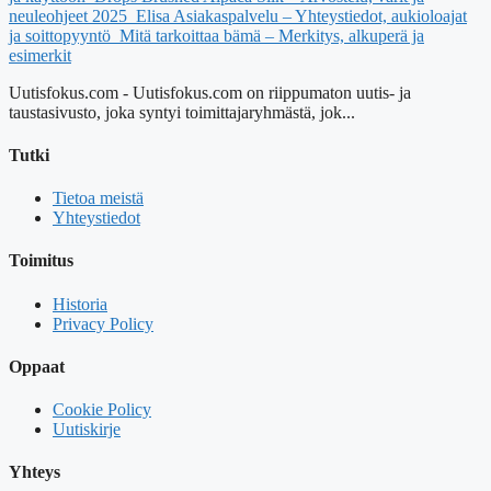
neuleohjeet 2025
Elisa Asiakaspalvelu – Yhteystiedot, aukioloajat
ja soittopyyntö
Mitä tarkoittaa bämä – Merkitys, alkuperä ja
esimerkit
Uutisfokus.com - Uutisfokus.com on riippumaton uutis- ja
taustasivusto, joka syntyi toimittajaryhmästä, jok...
Tutki
Tietoa meistä
Yhteystiedot
Toimitus
Historia
Privacy Policy
Oppaat
Cookie Policy
Uutiskirje
Yhteys