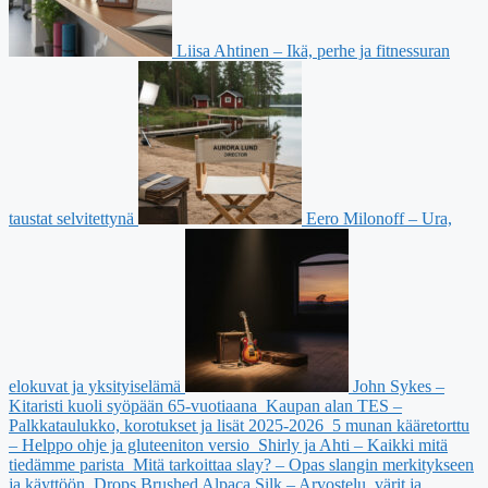
Liisa Ahtinen – Ikä, perhe ja fitnessuran
taustat selvitettynä
Eero Milonoff – Ura,
elokuvat ja yksityiselämä
John Sykes –
Kitaristi kuoli syöpään 65-vuotiaana
Kaupan alan TES –
Palkkataulukko, korotukset ja lisät 2025-2026
5 munan kääretorttu
– Helppo ohje ja gluteeniton versio
Shirly ja Ahti – Kaikki mitä
tiedämme parista
Mitä tarkoittaa slay? – Opas slangin merkitykseen
ja käyttöön
Drops Brushed Alpaca Silk – Arvostelu, värit ja