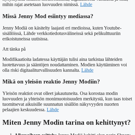
mihin rajat asetetaan luovuuden nimissä.
Lähde
Missä Jenny Mod esiintyy mediassa?
Jenny Modiä on käsitelty laajasti eri medioissa, kuten Youtube-
sisällöissä,
Lähde
verkkotiedotusvälineissä sekä pelikulttuuriin
erikoistuneissa uutisissa.
Att tänka på
Modifikaatioita ladatessa käyttäjän tulisi aina tarkistaa lähteiden
luotettavuus ja sääntöjen noudattaminen. Modien käyttäminen voi
olla riski digitaaliturvallisuuden kannalta.
Lähde
Mikä on yleisön reaktio Jenny Modiin?
Yleisön reaktiot ovat olleet jakautuneita. Osa korostaa modin
luovuuden ja yhteisön monimuotoisuuden merkitystä, kun taas toiset
tuomitsevat aikuisille suunnatun sisällön näkyvyyden nuorten
pelaajien keskuudessa.
Lähde
Miten Jenny Modin tarina on kehittynyt?