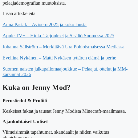
pelaajademografian muutoksista.
Lisää artikkeleita
Anna Pastak – Avioero 2025 ja koko tausta
Apple TV+ – Hinta, Tarjoukset ja Sisältö Suomessa 2025
Johanna Sällström – Merkittävä Ura Pohjoismaisessa Mediassa
Eveliina Nykänen – Matti Nykäsen tyttären elämä ja perhe
Suomen naisten jalkapallomaajoukkue – Pelaajat, ottelut ja MM-
karsinnat 2026
Kuka on Jenny Mod?
Perustiedot & Profiili
Keskeiset faktat ja taustat Jenny Modista Minecraft-maailmassa.
Ajankohtaiset Uutiset
Viimeisimmät tapahtumat, skandaalit ja niiden vaikutus
yhteiskunnassa.