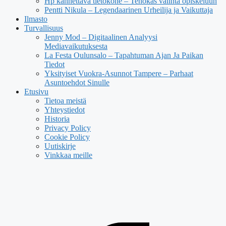
Hp kannettava tietokone – Tehokas valinta opiskeluun
Pentti Nikula – Legendaarinen Urheilija ja Vaikuttaja
Ilmasto
Turvallisuus
Jenny Mod – Digitaalinen Analyysi
Mediavaikutuksesta
La Festa Oulunsalo – Tapahtuman Ajan Ja Paikan
Tiedot
Yksityiset Vuokra-Asunnot Tampere – Parhaat
Asuntoehdot Sinulle
Etusivu
Tietoa meistä
Yhteystiedot
Historia
Privacy Policy
Cookie Policy
Uutiskirje
Vinkkaa meille