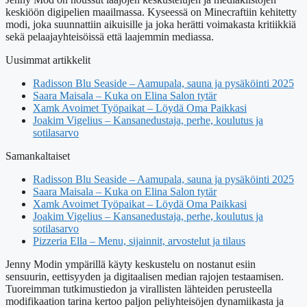
keskiöön digipelien maailmassa. Kyseessä on Minecraftiin kehitetty
modi, joka suunnattiin aikuisille ja joka herätti voimakasta kritiikkiä
sekä pelaajayhteisöissä että laajemmin mediassa.
Uusimmat artikkelit
Radisson Blu Seaside – Aamupala, sauna ja pysäköinti 2025
Saara Maisala – Kuka on Elina Salon tytär
Xamk Avoimet Työpaikat – Löydä Oma Paikkasi
Joakim Vigelius – Kansanedustaja, perhe, koulutus ja
sotilasarvo
Samankaltaiset
Radisson Blu Seaside – Aamupala, sauna ja pysäköinti 2025
Saara Maisala – Kuka on Elina Salon tytär
Xamk Avoimet Työpaikat – Löydä Oma Paikkasi
Joakim Vigelius – Kansanedustaja, perhe, koulutus ja
sotilasarvo
Pizzeria Ella – Menu, sijainnit, arvostelut ja tilaus
Jenny Modin ympärillä käyty keskustelu on nostanut esiin
sensuurin, eettisyyden ja digitaalisen median rajojen testaamisen.
Tuoreimman tutkimustiedon ja virallisten lähteiden perusteella
modifikaation tarina kertoo paljon peliyhteisöjen dynamiikasta ja