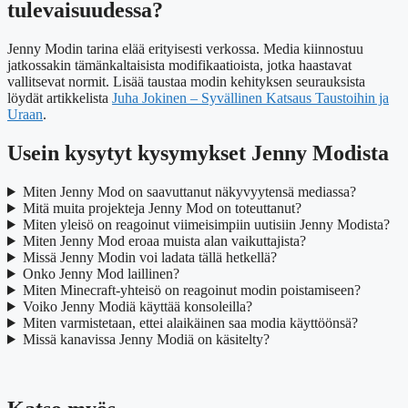
tulevaisuudessa?
Jenny Modin tarina elää erityisesti verkossa. Media kiinnostuu
jatkossakin tämänkaltaisista modifikaatioista, jotka haastavat
vallitsevat normit. Lisää taustaa modin kehityksen seurauksista
löydät artikkelista
Juha Jokinen – Syvällinen Katsaus Taustoihin ja
Uraan
.
Usein kysytyt kysymykset Jenny Modista
Miten Jenny Mod on saavuttanut näkyvyytensä mediassa?
Mitä muita projekteja Jenny Mod on toteuttanut?
Miten yleisö on reagoinut viimeisimpiin uutisiin Jenny Modista?
Miten Jenny Mod eroaa muista alan vaikuttajista?
Missä Jenny Modin voi ladata tällä hetkellä?
Onko Jenny Mod laillinen?
Miten Minecraft-yhteisö on reagoinut modin poistamiseen?
Voiko Jenny Modiä käyttää konsoleilla?
Miten varmistetaan, ettei alaikäinen saa modia käyttöönsä?
Missä kanavissa Jenny Modiä on käsitelty?