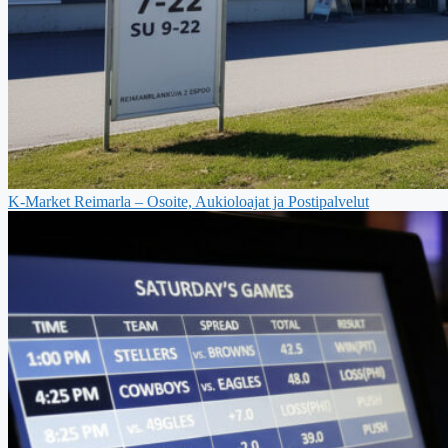
K-Market Reimarla – Osoite, Aukioloajat ja Postipalvelut