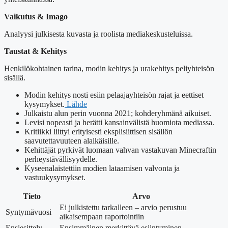
Vaikutus & Imago
Analyysi julkisesta kuvasta ja roolista mediakeskusteluissa.
Taustat & Kehitys
Henkilökohtainen tarina, modin kehitys ja urakehitys peliyhteisön
sisällä.
Modin kehitys nosti esiin pelaajayhteisön rajat ja eettiset
kysymykset.
Lähde
Julkaistu alun perin vuonna 2021; kohderyhmänä aikuiset.
Levisi nopeasti ja herätti kansainvälistä huomiota mediassa.
Kritiikki liittyi erityisesti eksplisiittisen sisällön
saavutettavuuteen alaikäisille.
Kehittäjät pyrkivät luomaan vahvan vastakuvan Minecraftin
perheystävällisyydelle.
Kyseenalaistettiin modien lataamisen valvonta ja
vastuukysymykset.
Tieto
Arvo
Ei julkistettu tarkalleen – arvio perustuu
Syntymävuosi
aikaisempaan raportointiin
Ensiesittely
Ensimmäinen merkittävä esiintyminen