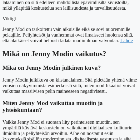
lataaminen on silti edelleen mahdollista epävirallisilta sivustoilta,
mikä ylläpitää keskustelua sen laillisuudesta ja turvallisuudesta.
Viktigt
Jenny Mod on tarkoitettu vain aikuisille eikä se sovi nuoremmille
pelaajille. Peliyhteisöt ja vanhemmat ovat ilmaisseet huolensa siitä,
että alaikäiset voivat helposti ladata modin ilman valvontaa.
Lähde
Mikä on Jenny Modin vaikutus?
Mikä on Jenny Modin julkinen kuva?
Jenny Modin julkikuva on kiistanalainen. Sitä pidetään yhtenä viime
vuosien näkyvimmistä esimerkeistä siitä, miten modifikaatiot voivat
vaikuttaa massiivisen pelin maineeseen negatiivisesti.
Miten Jenny Mod vaikuttaa muotiin ja
yhteiskuntaan?
Vaikka Jenny Mod ei suoraan liity perinteiseen muotiin, sen
ympärillä käytävä keskustelu on vaikuttanut digitaalisen kulttuurin
ilmiöihin ja peliyhteisön arvoihin. Aihe on nostanut esiin
kysymyksiä sisällön moderoinnista, digitaalisesta vastuusta ja siitä,