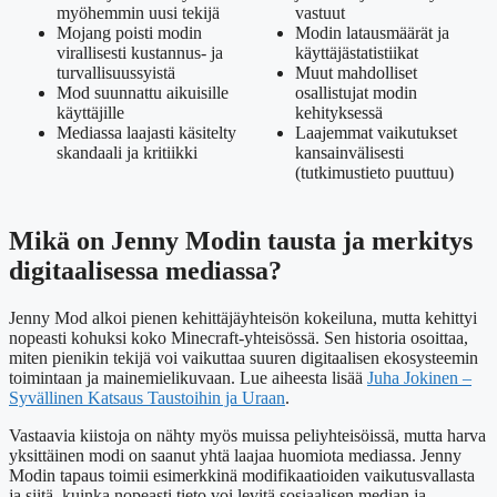
myöhemmin uusi tekijä
vastuut
Mojang poisti modin
Modin latausmäärät ja
virallisesti kustannus- ja
käyttäjästatistiikat
turvallisuussyistä
Muut mahdolliset
Mod suunnattu aikuisille
osallistujat modin
käyttäjille
kehityksessä
Mediassa laajasti käsitelty
Laajemmat vaikutukset
skandaali ja kritiikki
kansainvälisesti
(tutkimustieto puuttuu)
Mikä on Jenny Modin tausta ja merkitys
digitaalisessa mediassa?
Jenny Mod alkoi pienen kehittäjäyhteisön kokeiluna, mutta kehittyi
nopeasti kohuksi koko Minecraft-yhteisössä. Sen historia osoittaa,
miten pienikin tekijä voi vaikuttaa suuren digitaalisen ekosysteemin
toimintaan ja mainemielikuvaan. Lue aiheesta lisää
Juha Jokinen –
Syvällinen Katsaus Taustoihin ja Uraan
.
Vastaavia kiistoja on nähty myös muissa peliyhteisöissä, mutta harva
yksittäinen modi on saanut yhtä laajaa huomiota mediassa. Jenny
Modin tapaus toimii esimerkkinä modifikaatioiden vaikutusvallasta
ja siitä, kuinka nopeasti tieto voi levitä sosiaalisen median ja