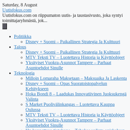
Saturday, 8 August
Uutisfokus.com
Uutisfokus.com on riippumaton uutis- ja taustasivusto, joka syntyi
toimittajaryhmästä, jok...
Politiikka
Disney + Suomi – Paikallinen Strategia Ja Kulttuuri
Talous
Disney + Suomi – Paikallinen Strategia Ja Kulttuuri
MTV Teksti TV – Luotettava Historia ja Käyttöohjeet
Yksityiset Vuokra-Asunnot Tampere – Parhaat
Asuntoehdot Sinulle
Teknologia
Milloin Lomaraha Maksetaan – Maksuaika Ja Laskenta
Disney + Suomi – Opas Suoratoistopalvelun
Kehitykseen
Hoka Bondi 8 – Laadukas Innovatiivinen Juoksukengä
Valinta
S Market Puolivälinkangas – Luotettava Kauppa
Oulussa
MTV Teksti TV – Luotettava Historia ja Käyttöohjeet
Yksityiset Vuokra-Asunnot Tampere – Parhaat
Asuntoehdot Sinulle