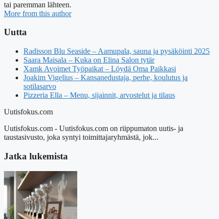
tai paremman lähteen.
More from this author
Uutta
Radisson Blu Seaside – Aamupala, sauna ja pysäköinti 2025
Saara Maisala – Kuka on Elina Salon tytär
Xamk Avoimet Työpaikat – Löydä Oma Paikkasi
Joakim Vigelius – Kansanedustaja, perhe, koulutus ja
sotilasarvo
Pizzeria Ella – Menu, sijainnit, arvostelut ja tilaus
Uutisfokus.com
Uutisfokus.com - Uutisfokus.com on riippumaton uutis- ja
taustasivusto, joka syntyi toimittajaryhmästä, jok...
Jatka lukemista