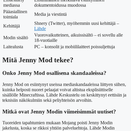
mediassa
dokumentoidussa muodossa
Pääasiallinen
Media ja viestintä
toimiala
Shnery (Twitter), myöhemmin uusi kehittäjä –
Kehittäjä
Lähde
Vuorovaikutteinen, aikuissisältö – ei sovellu alle
Modin sisältö
18-vuotiaille
Laitealusta
PC – konsolit ja mobiililaitteet poissuljettuja
Mitä Jenny Mod tekee?
Onko Jenny Mod osallisena skandaaleissa?
Jenny Mod on esiintynyt useissa mediaskandaaleissa liittyen siihen,
kuinka helposti nuoret pelaajat voivat altistua eksplisiittiselle
sisällölle Minecraftissa.
Lähde
Keskustelu on keskittynyt eettisiin ja
teknisiin näkökulmiin sekä peliyhteisön arvoihin.
Mitkä ovat Jenny Modin viimeisimmät uutiset?
Tuoreiden tapahtumien mukaan Mojang poisti Jenny Modin
jakelusta, koska se rikkoi yhtiön palveluehtoja.
Lähde
Modin