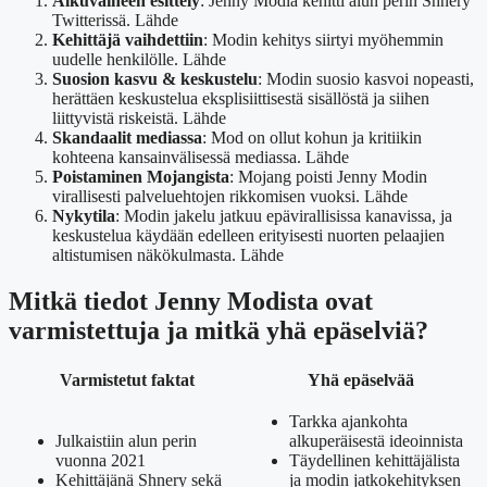
Alkuvaiheen esittely
: Jenny Modiä kehitti alun perin Shnery
Twitterissä.
Lähde
Kehittäjä vaihdettiin
: Modin kehitys siirtyi myöhemmin
uudelle henkilölle.
Lähde
Suosion kasvu & keskustelu
: Modin suosio kasvoi nopeasti,
herättäen keskustelua eksplisiittisestä sisällöstä ja siihen
liittyvistä riskeistä.
Lähde
Skandaalit mediassa
: Mod on ollut kohun ja kritiikin
kohteena kansainvälisessä mediassa.
Lähde
Poistaminen Mojangista
: Mojang poisti Jenny Modin
virallisesti palveluehtojen rikkomisen vuoksi.
Lähde
Nykytila
: Modin jakelu jatkuu epävirallisissa kanavissa, ja
keskustelua käydään edelleen erityisesti nuorten pelaajien
altistumisen näkökulmasta.
Lähde
Mitkä tiedot Jenny Modista ovat
varmistettuja ja mitkä yhä epäselviä?
Varmistetut faktat
Yhä epäselvää
Tarkka ajankohta
Julkaistiin alun perin
alkuperäisestä ideoinnista
vuonna 2021
Täydellinen kehittäjälista
Kehittäjänä Shnery sekä
ja modin jatkokehityksen