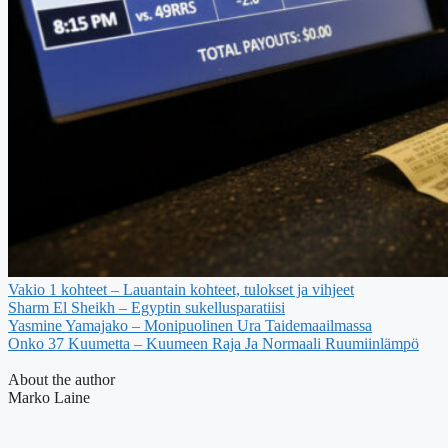
Vakio 1 kohteet – Lauantain kohteet, tulokset ja vihjeet
Sharm El Sheikh – Egyptin sukellusparatiisi
Yasmine Yamajako – Monipuolinen Ura Taidemaailmassa
Onko 37 Kuumetta – Kuumeen Raja Ja Normaali Ruumiinlämpö
About the author
Marko Laine