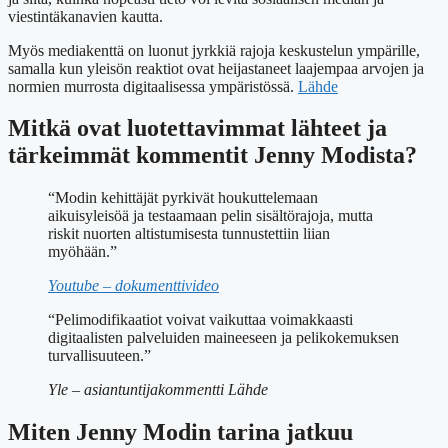
viestintäkanavien kautta.
Myös mediakenttä on luonut jyrkkiä rajoja keskustelun ympärille,
samalla kun yleisön reaktiot ovat heijastaneet laajempaa arvojen ja
normien murrosta digitaalisessa ympäristössä.
Lähde
Mitkä ovat luotettavimmat lähteet ja
tärkeimmät kommentit Jenny Modista?
“Modin kehittäjät pyrkivät houkuttelemaan
aikuisyleisöä ja testaamaan pelin sisältörajoja, mutta
riskit nuorten altistumisesta tunnustettiin liian
myöhään.”
Youtube – dokumenttivideo
“Pelimodifikaatiot voivat vaikuttaa voimakkaasti
digitaalisten palveluiden maineeseen ja pelikokemuksen
turvallisuuteen.”
Yle – asiantuntijakommentti
Lähde
Miten Jenny Modin tarina jatkuu