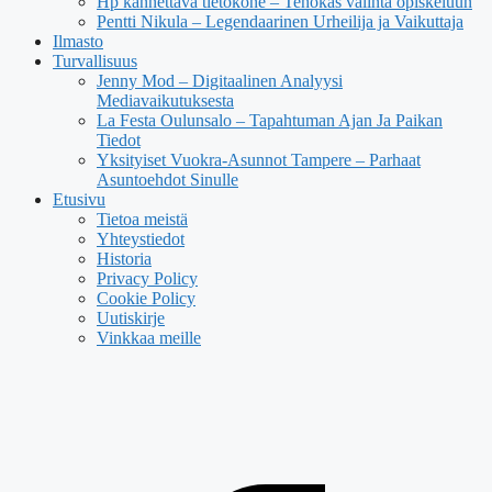
Hp kannettava tietokone – Tehokas valinta opiskeluun
Pentti Nikula – Legendaarinen Urheilija ja Vaikuttaja
Ilmasto
Turvallisuus
Jenny Mod – Digitaalinen Analyysi
Mediavaikutuksesta
La Festa Oulunsalo – Tapahtuman Ajan Ja Paikan
Tiedot
Yksityiset Vuokra-Asunnot Tampere – Parhaat
Asuntoehdot Sinulle
Etusivu
Tietoa meistä
Yhteystiedot
Historia
Privacy Policy
Cookie Policy
Uutiskirje
Vinkkaa meille