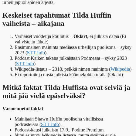
urheilijapuolisoiden arjesta.
Keskeiset tapahtumat Tilda Huffin
vaiheista – aikajana
Varhaiset vuodet ja koulutus –
Oklart
, ei julkista dataa (Ei
vahvistettu lähde)
Ensimmäinen maininta mediassa urheilijan puolisona –
syksy
2023
(
STT Info
)
Podcast Kaiken takana julkaistaan Podmessa –
syksy 2023
(
STT Info
)
Wikipedia-listaus –
2018
, pelkkä nimen maininta (
Wikipedia
)
Ei raportoituja uusia julkisia käännekohtia uralla (Oklart)
Mitkä faktat Tilda Huffista ovat selviä ja
mitä jää vielä epäselväksi?
Varmennetut faktat
Mainitaan Shawn Huffin puolisona virallisissa
podcasteissa (
STT Info
).
Podcast-kausi julkaistu 17.9., Podme Premium.
Nimi esiintyy Wikipedia-listassa, mutta sisältöä ei ole.