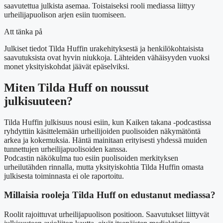
saavutettua julkista asemaa. Toistaiseksi rooli mediassa liittyy
urheilijapuolison arjen esiin tuomiseen.
Att tänka på
Julkiset tiedot Tilda Huffin urakehityksestä ja henkilökohtaisista
saavutuksista ovat hyvin niukkoja. Lähteiden vähäisyyden vuoksi
monet yksityiskohdat jäävät epäselviksi.
Miten Tilda Huff on noussut
julkisuuteen?
Tilda Huffin julkisuus nousi esiin, kun Kaiken takana -podcastissa
ryhdyttiin käsittelemään urheilijoiden puolisoiden näkymätöntä
arkea ja kokemuksia. Häntä mainitaan erityisesti yhdessä muiden
tunnettujen urheilijapuolisoiden kanssa.
Podcastin näkökulma tuo esiin puolisoiden merkityksen
urheilutähden rinnalla, mutta yksityiskohtia Tilda Huffin omasta
julkisesta toiminnasta ei ole raportoitu.
Millaisia rooleja Tilda Huff on edustanut mediassa?
Roolit rajoittuvat urheilijapuolison positioon. Saavutukset liittyvät