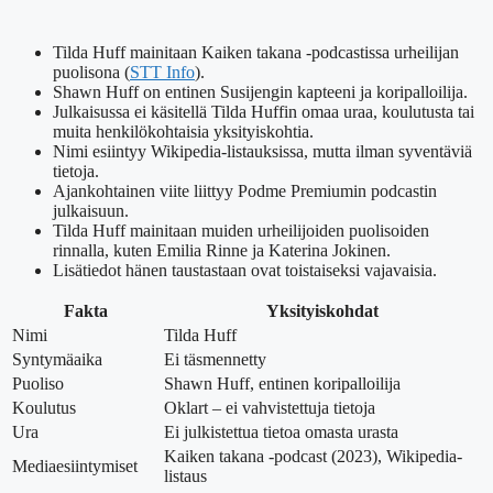
Tilda Huff mainitaan Kaiken takana -podcastissa urheilijan
puolisona (
STT Info
).
Shawn Huff on entinen Susijengin kapteeni ja koripalloilija.
Julkaisussa ei käsitellä Tilda Huffin omaa uraa, koulutusta tai
muita henkilökohtaisia yksityiskohtia.
Nimi esiintyy Wikipedia-listauksissa, mutta ilman syventäviä
tietoja.
Ajankohtainen viite liittyy Podme Premiumin podcastin
julkaisuun.
Tilda Huff mainitaan muiden urheilijoiden puolisoiden
rinnalla, kuten Emilia Rinne ja Katerina Jokinen.
Lisätiedot hänen taustastaan ovat toistaiseksi vajavaisia.
Fakta
Yksityiskohdat
Nimi
Tilda Huff
Syntymäaika
Ei täsmennetty
Puoliso
Shawn Huff, entinen koripalloilija
Koulutus
Oklart – ei vahvistettuja tietoja
Ura
Ei julkistettua tietoa omasta urasta
Kaiken takana -podcast (2023), Wikipedia-
Mediaesiintymiset
listaus