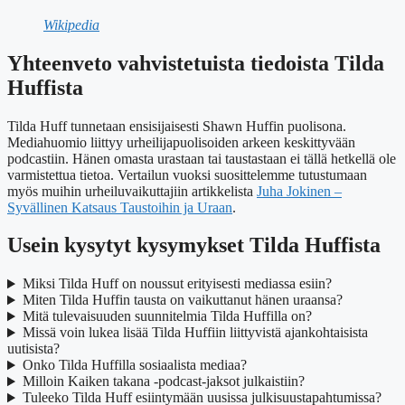
Wikipedia
Yhteenveto vahvistetuista tiedoista Tilda
Huffista
Tilda Huff tunnetaan ensisijaisesti Shawn Huffin puolisona.
Mediahuomio liittyy urheilijapuolisoiden arkeen keskittyvään
podcastiin. Hänen omasta urastaan tai taustastaan ei tällä hetkellä ole
varmistettua tietoa. Vertailun vuoksi suosittelemme tutustumaan
myös muihin urheiluvaikuttajiin artikkelista
Juha Jokinen –
Syvällinen Katsaus Taustoihin ja Uraan
.
Usein kysytyt kysymykset Tilda Huffista
Miksi Tilda Huff on noussut erityisesti mediassa esiin?
Miten Tilda Huffin tausta on vaikuttanut hänen uraansa?
Mitä tulevaisuuden suunnitelmia Tilda Huffilla on?
Missä voin lukea lisää Tilda Huffiin liittyvistä ajankohtaisista
uutisista?
Onko Tilda Huffilla sosiaalista mediaa?
Milloin Kaiken takana -podcast-jaksot julkaistiin?
Tuleeko Tilda Huff esiintymään uusissa julkisuustapahtumissa?