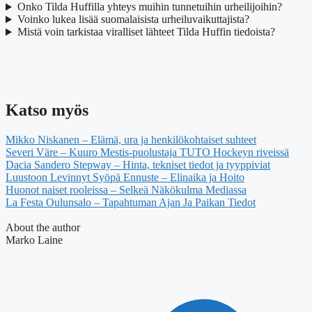
Onko Tilda Huffilla yhteys muihin tunnetuihin urheilijoihin?
Voinko lukea lisää suomalaisista urheiluvaikuttajista?
Mistä voin tarkistaa viralliset lähteet Tilda Huffin tiedoista?
Katso myös
Mikko Niskanen – Elämä, ura ja henkilökohtaiset suhteet
Severi Väre – Kuuro Mestis-puolustaja TUTO Hockeyn riveissä
Dacia Sandero Stepway – Hinta, tekniset tiedot ja tyyppiviat
Luustoon Levinnyt Syöpä Ennuste – Elinaika ja Hoito
Huonot naiset rooleissa – Selkeä Näkökulma Mediassa
La Festa Oulunsalo – Tapahtuman Ajan Ja Paikan Tiedot
About the author
Marko Laine