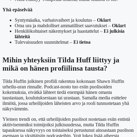
Yhä epäselvää
Syntymäaika, varhaisvaiheet ja koulutus –
Oklart
Oma ura ja mahdolliset ammatilliset saavutukset –
Oklart
Henkilökohtaiset näkemykset ja haastattelut –
Ei julkisia
lähteitä
Tulevaisuuden suunnitelmat –
Ei tietoa
Mihin yhteyksiin Tilda Huff liittyy ja
mikä on hänen profiilinsa tausta?
Tilda Huffin julkinen profiili rakentuu kokonaan Shawn Huffin
urheilu-uran rinnalle. Podcast-nosto tuo esiin puolisoiden
kokemuksia, eivätkä lähteet tiedä enempää hänen omasta
taustastaan, koulutuksestaan tai urastaan. Samalla media esittelee
ilmiötä, jossa urheilijoiden läheisten arvo ja rooli tunnustetaan yhä
näkyvämmin.
Yleinen trendi on, että urheilijoiden puolisot nostetaan esiin entistä
aktiivisemmiksi toimijoiksi julkisuudessa, mutta Tilda Huffin
tapauksessa näkyvyys on toistaiseksi perustunut ainoastaan puolison
asemaan ja yksittäisiin podcasteihin. Voit lukea lisää aiheesta