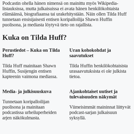
Podcastin ohella hänen nimensä on mainittu myös Wikipedia-
listauksissa, mutta julkaisuissa ei avata hänen henkilökohtaista
elämäänsä, biografiaansa tai urakehitystään. Näin ollen Tilda Huff
tunnetaan ensisijaisesti entisen koripalloilija Shawn Huffin
puolisona, ja mediasta löytyvä tieto on rajallista.
Kuka on Tilda Huff?
Perustiedot – Kuka on Tilda
Uran kohokohdat ja
Huff?
saavutukset
Tilda Huff mainitaan Shawn
Tilda Huffin henkilökohtaisista
Huffin, Susijengin entisen
urasaavutuksista ei ole julkista
kapteenin vaimona mediassa.
tietoa.
Media- ja julkisuuskuva
Ajankohtaiset uutiset ja
tulevaisuuden näkymät
Tunnetaan koripalloilijan
puolisona ja mainitaan
Viimeisimmät maininnat liittyvät
podcastissa urheiluperheiden
podcast-sarjan julkaisuun
arjen näkökulmasta.
syksyllä.