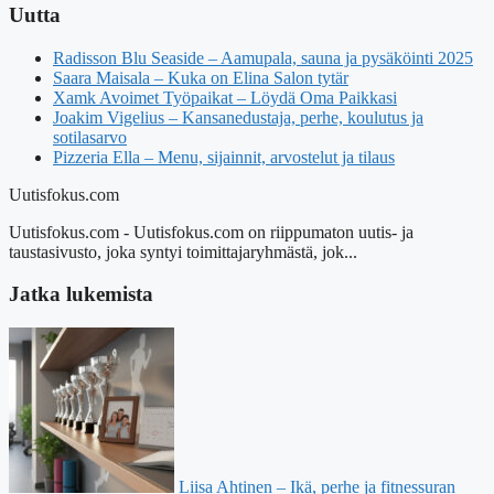
Uutta
Radisson Blu Seaside – Aamupala, sauna ja pysäköinti 2025
Saara Maisala – Kuka on Elina Salon tytär
Xamk Avoimet Työpaikat – Löydä Oma Paikkasi
Joakim Vigelius – Kansanedustaja, perhe, koulutus ja
sotilasarvo
Pizzeria Ella – Menu, sijainnit, arvostelut ja tilaus
Uutisfokus.com
Uutisfokus.com - Uutisfokus.com on riippumaton uutis- ja
taustasivusto, joka syntyi toimittajaryhmästä, jok...
Jatka lukemista
Liisa Ahtinen – Ikä, perhe ja fitnessuran