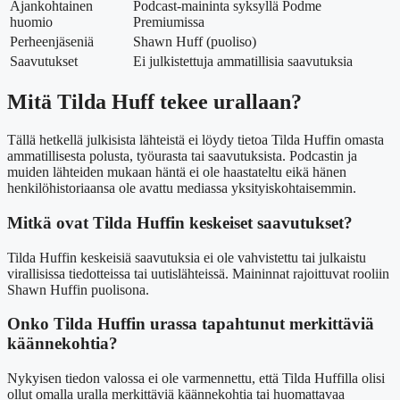
Ajankohtainen
Podcast-maininta syksyllä Podme
huomio
Premiumissa
Perheenjäseniä
Shawn Huff (puoliso)
Saavutukset
Ei julkistettuja ammatillisia saavutuksia
Mitä Tilda Huff tekee urallaan?
Tällä hetkellä julkisista lähteistä ei löydy tietoa Tilda Huffin omasta
ammatillisesta polusta, työurasta tai saavutuksista. Podcastin ja
muiden lähteiden mukaan häntä ei ole haastateltu eikä hänen
henkilöhistoriaansa ole avattu mediassa yksityiskohtaisemmin.
Mitkä ovat Tilda Huffin keskeiset saavutukset?
Tilda Huffin keskeisiä saavutuksia ei ole vahvistettu tai julkaistu
virallisissa tiedotteissa tai uutislähteissä. Maininnat rajoittuvat rooliin
Shawn Huffin puolisona.
Onko Tilda Huffin urassa tapahtunut merkittäviä
käännekohtia?
Nykyisen tiedon valossa ei ole varmennettu, että Tilda Huffilla olisi
ollut omalla uralla merkittäviä käännekohtia tai huomattavaa