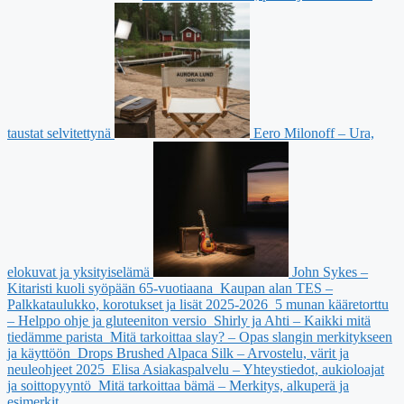
taustat selvitettynä
Eero Milonoff – Ura,
elokuvat ja yksityiselämä
John Sykes –
Kitaristi kuoli syöpään 65-vuotiaana
Kaupan alan TES –
Palkkataulukko, korotukset ja lisät 2025-2026
5 munan kääretorttu
– Helppo ohje ja gluteeniton versio
Shirly ja Ahti – Kaikki mitä
tiedämme parista
Mitä tarkoittaa slay? – Opas slangin merkitykseen
ja käyttöön
Drops Brushed Alpaca Silk – Arvostelu, värit ja
neuleohjeet 2025
Elisa Asiakaspalvelu – Yhteystiedot, aukioloajat
ja soittopyyntö
Mitä tarkoittaa bämä – Merkitys, alkuperä ja
esimerkit