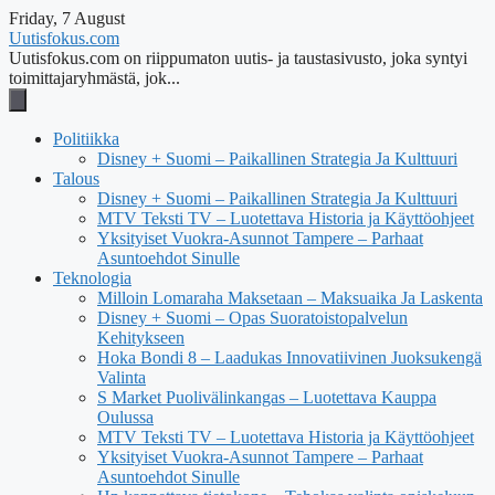
Friday, 7 August
Uutisfokus.com
Uutisfokus.com on riippumaton uutis- ja taustasivusto, joka syntyi
toimittajaryhmästä, jok...
Politiikka
Disney + Suomi – Paikallinen Strategia Ja Kulttuuri
Talous
Disney + Suomi – Paikallinen Strategia Ja Kulttuuri
MTV Teksti TV – Luotettava Historia ja Käyttöohjeet
Yksityiset Vuokra-Asunnot Tampere – Parhaat
Asuntoehdot Sinulle
Teknologia
Milloin Lomaraha Maksetaan – Maksuaika Ja Laskenta
Disney + Suomi – Opas Suoratoistopalvelun
Kehitykseen
Hoka Bondi 8 – Laadukas Innovatiivinen Juoksukengä
Valinta
S Market Puolivälinkangas – Luotettava Kauppa
Oulussa
MTV Teksti TV – Luotettava Historia ja Käyttöohjeet
Yksityiset Vuokra-Asunnot Tampere – Parhaat
Asuntoehdot Sinulle