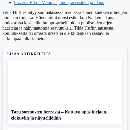
Pizzeria Ella – Menu, sijainnit, arvostelut ja tilaus
Tilda Huff esiintyy suomalaisessa mediassa ennen kaikkea urheilijan
puolison roolissa. Hänen nimi nousi esiin, kun Kaiken takana -
podcastissa käsiteltiin huippu-urheilijoiden puolisoiden arjen
haasteita ja näkymättömiä saavutuksia. Tilda Huffin taustasta,
koulutuksesta tai omasta urasta ei ole kuitenkaan saatavilla
tarkempaa julkista tietoa.
LISÄÄ ARTIKKELEITA
Taru sormusten herrasta – Kattava opas kirjaan,
elokuviin ja näyttelijöihin