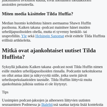
julkisuuteen avioliiton kautta, eivät itsenäisten mediaktörien
ansioiden perusteella.
Miten media käsittelee Tilda Huffia?
Median huomio kohdistuu hänen asemaansa Shawn Huffin
puolisona. Kaiken takana -podcast mainitsee hänet muiden
urheilijapuolisoiden ohella, mutta ei syvenny henkilö- tai
uraprofiiliin.
Yle
sekä
Helsingin Sanomat
eivät esittele Tilda Huffista
erillisiä artikkeleita.
Mitkä ovat ajankohtaiset uutiset Tilda
Huffista?
Syksyllä julkaistu Kaiken takana -podcast nosti Tilda Huffin nimen
esille muiden urheilijapuolisoiden rinnalla. Podcastin tarkoituksena
on ollut antaa ääni ja näkyvyyttä niille, jotka usein jäävät
urheiluspekulaatioiden taustalle. Tilda Huffiin liittyviä muita
ajankohtaisia julkisia uutisia ei ole löytynyt.
Tips
Uusimpien podcast-jaksojen ja aiheeseen liittyvien uutisten
seuraaminen Podmessa ja
Iltalehti
:ssä saattaa tarjota lisää kontekstia