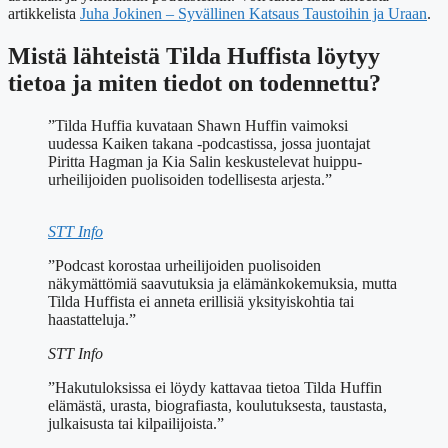
artikkelista
Juha Jokinen – Syvällinen Katsaus Taustoihin ja Uraan
.
Mistä lähteistä Tilda Huffista löytyy
tietoa ja miten tiedot on todennettu?
”Tilda Huffia kuvataan Shawn Huffin vaimoksi
uudessa Kaiken takana -podcastissa, jossa juontajat
Piritta Hagman ja Kia Salin keskustelevat huippu-
urheilijoiden puolisoiden todellisesta arjesta.”
STT Info
”Podcast korostaa urheilijoiden puolisoiden
näkymättömiä saavutuksia ja elämänkokemuksia, mutta
Tilda Huffista ei anneta erillisiä yksityiskohtia tai
haastatteluja.”
STT Info
”Hakutuloksissa ei löydy kattavaa tietoa Tilda Huffin
elämästä, urasta, biografiasta, koulutuksesta, taustasta,
julkaisusta tai kilpailijoista.”