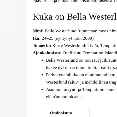
epävarmaa ja miksi hänen osallistumisensa Te
Kuka on Bella Wester
Nimi:
Bella Westerlund (tunnetaan myös nime
Ikä:
24–25 (syntynyt noin 2000)
Tunnettu:
Kurre Westerlundin tytär, Temptati
Ajankohtaista:
Osallistuu Temptation Island
Bella Westerlund on noussut julkisuut
hakee nyt omaa tunnettuutta reality-sa
Perhedynamiikka on monimutkainen: Je
Westerlund (äiti?) ja mahdollinen trag
Asunnon myynti ja Temptation Island 
elämänmuutokseen.
Ominaisuus