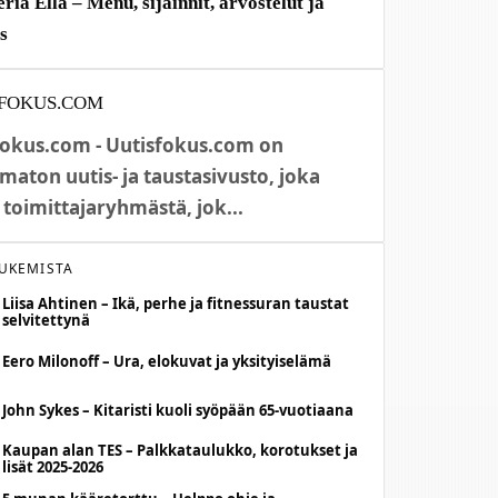
eria Ella – Menu, sijainnit, arvostelut ja
us
FOKUS.COM
fokus.com - Uutisfokus.com on
maton uutis- ja taustasivusto, joka
 toimittajaryhmästä, jok...
LUKEMISTA
Liisa Ahtinen – Ikä, perhe ja fitnessuran taustat
selvitettynä
Eero Milonoff – Ura, elokuvat ja yksityiselämä
John Sykes – Kitaristi kuoli syöpään 65-vuotiaana
Kaupan alan TES – Palkkataulukko, korotukset ja
lisät 2025-2026