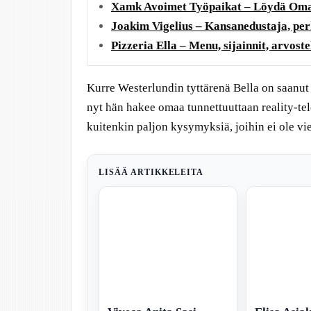
Xamk Avoimet Työpaikat – Löydä Oma
Joakim Vigelius – Kansanedustaja, perh
Pizzeria Ella – Menu, sijainnit, arvostel
Kurre Westerlundin tyttärenä Bella on saanut
nyt hän hakee omaa tunnettuuttaan reality-tele
kuitenkin paljon kysymyksiä, joihin ei ole vie
LISÄÄ ARTIKKELEITA