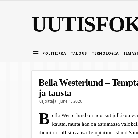
UUTISFO
POLITIIKKA
TALOUS
TEKNOLOGIA
ILMAS
Bella Westerlund – Tempta
ja tausta
Kirjoittaja · June 1, 2026
B
ella Westerlund on noussut julkisuuteen
kautta, mutta hän on astumassa valoke
ilmoitti osallistuvansa Temptation Island Su