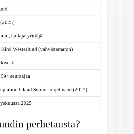
lund
 (2025)
und, laulaja-yrittäjä
 Kirsi Westerlund (vahvistamaton)
lkisesti
 594 seuraajaa
emptation Island Suomi -ohjelmaan (2025)
yyskuussa 2025
undin perhetausta?