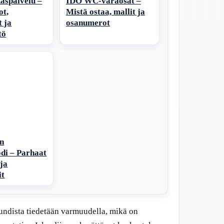
kaspalvelu –
IDO WC-varaosat –
ot,
Mistä ostaa, mallit ja
t ja
osanumerot
tö
en
di – Parhaat
 ja
it
undista tiedetään varmuudella, mikä on