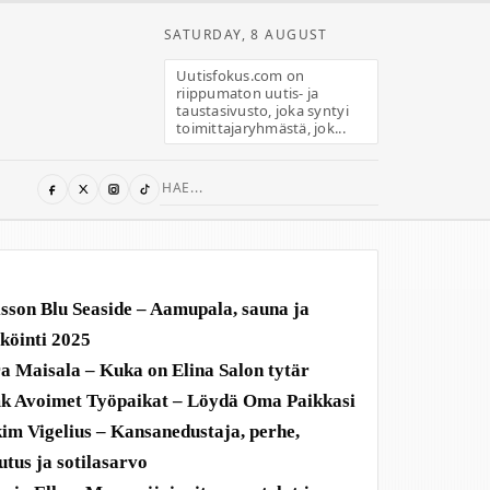
SATURDAY, 8 AUGUST
Uutisfokus.com on
riippumaton uutis- ja
taustasivusto, joka syntyi
toimittajaryhmästä, jok...
Search
for:
sson Blu Seaside – Aamupala, sauna ja
köinti 2025
a Maisala – Kuka on Elina Salon tytär
 Avoimet Työpaikat – Löydä Oma Paikkasi
im Vigelius – Kansanedustaja, perhe,
utus ja sotilasarvo