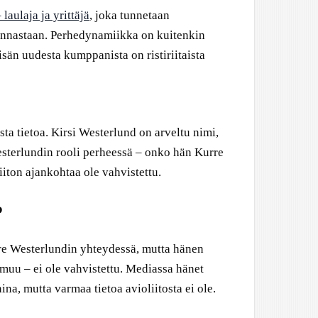
laulaja ja yrittäjä
, joka tunnetaan
minnastaan. Perhedynamiikka on kuitenkin
 isän uudesta kumppanista on ristiriitaista
sta tietoa. Kirsi Westerlund on arveltu nimi,
esterlundin rooli perheessä – onko hän Kurre
iton ajankohtaa ole vahvistettu.
?
re Westerlundin yhteydessä, mutta hänen
muu – ei ole vahvistettu. Mediassa hänet
a, mutta varmaa tietoa avioliitosta ei ole.