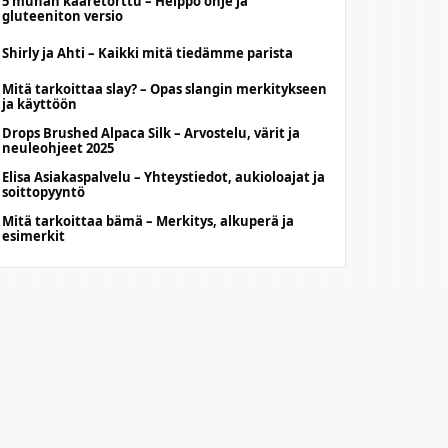
5 munan kääretorttu – Helppo ohje ja
gluteeniton versio
Shirly ja Ahti – Kaikki mitä tiedämme parista
Mitä tarkoittaa slay? – Opas slangin merkitykseen
ja käyttöön
Drops Brushed Alpaca Silk – Arvostelu, värit ja
neuleohjeet 2025
Elisa Asiakaspalvelu – Yhteystiedot, aukioloajat ja
soittopyyntö
Mitä tarkoittaa bämä – Merkitys, alkuperä ja
esimerkit