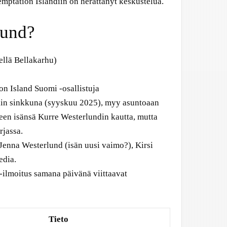
mptation Islandiin on herättänyt keskustelua.
lund?
llä Bellakarhu)
on Island Suomi -osallistuja
iin sinkkuna (syyskuu 2025), myy asuntoaan
een isänsä Kurre Westerlundin kautta, mutta
rjassa.
nna Westerlund (isän uusi vaimo?), Kirsi
edia.
-ilmoitus samana päivänä viittaavat
Tieto