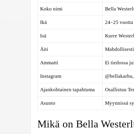
Koko nimi
Bella Wester
Ikä
24–25 vuotta
Isä
Kurre Westerl
Äiti
Mahdollisesti
Ammatti
Ei tiedossa ju
Instagram
@bellakarhu,
Ajankohtainen tapahtuma
Osallistuu T
Asunto
Myynnissä s
Mikä on Bella Westerl