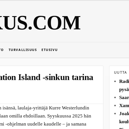
KUS.COM
TO
TURVALLISUUS
ETUSIVU
UUTTA
tion Island -sinkun tarina
Radi
pysä
Saar
Xamk
 isänsä, laulaja-yrittäjä Kurre Westerlundin
Joak
ilaan omilla ehdoillaan. Syyskuussa 2025 hän
koul
omi -ohjelman uudelle kaudelle – ja samana