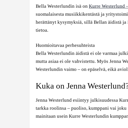
Bella Westerlundin isä on
Kurre Westerlund – 
suomalaisesta musiikkikentästä ja yritystoi
herättänyt kysymyksiä, sillä Bellan äidistä ja
tietoa.
Huomioitavaa perhesuhteista
Bella Westerlundin äidistä ei ole varmaa julki
mutta asiaa ei ole vahvistettu. Myös Jenna W
Westerlundin vaimo – on epäselvä, eikä avioli
Kuka on Jenna Westerlund
Jenna Westerlund esiintyy julkisuudessa Kur
tarkka roolinsa – puoliso, kumppani vai joku 
mainitaan usein Kurre Westerlundin kumppanin