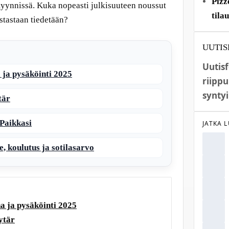
Pizz
myynnissä. Kuka nopeasti julkisuuteen noussut
tila
stastaan tiedetään?
UUTIS
Uutis
 ja pysäköinti 2025
riippu
syntyi
tär
Paikkasi
JATKA 
, koulutus ja sotilasarvo
a ja pysäköinti 2025
ytär