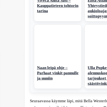
Viveca Anita Sasi –
Elisa Asia
Kauppatieteen tohtorin
Yhteystied
tarina
aukioloaja
soittopyyn
Naan leipä ohje –
Ulla Popk
Parhaat vinkit pannulle
alennuskoo
ja uuniin
tarjoukset
säästövink
Seuraavassa käymme läpi, mitä Bella Westerl