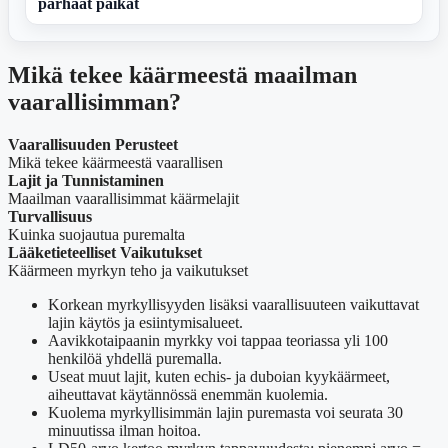
parhaat paikat
Mikä tekee käärmeestä maailman
vaarallisimman?
Vaarallisuuden Perusteet
Mikä tekee käärmeestä vaarallisen
Lajit ja Tunnistaminen
Maailman vaarallisimmat käärmelajit
Turvallisuus
Kuinka suojautua puremalta
Lääketieteelliset Vaikutukset
Käärmeen myrkyn teho ja vaikutukset
Korkean myrkyllisyyden lisäksi vaarallisuuteen vaikuttavat
lajin käytös ja esiintymisalueet.
Aavikkotaipaanin myrkky voi tappaa teoriassa yli 100
henkilöä yhdellä puremalla.
Useat muut lajit, kuten echis- ja duboian kyykäärmeet,
aiheuttavat käytännössä enemmän kuolemia.
Kuolema myrkyllisimmän lajin puremasta voi seurata 30
minuutissa ilman hoitoa.