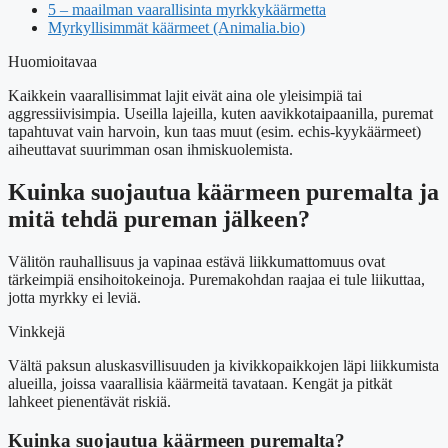
5 – maailman vaarallisinta myrkkykäärmetta
Myrkyllisimmät käärmeet (Animalia.bio)
Huomioitavaa
Kaikkein vaarallisimmat lajit eivät aina ole yleisimpiä tai
aggressiivisimpia. Useilla lajeilla, kuten aavikkotaipaanilla, puremat
tapahtuvat vain harvoin, kun taas muut (esim. echis-kyykäärmeet)
aiheuttavat suurimman osan ihmiskuolemista.
Kuinka suojautua käärmeen puremalta ja
mitä tehdä pureman jälkeen?
Välitön rauhallisuus ja vapinaa estävä liikkumattomuus ovat
tärkeimpiä ensihoitokeinoja. Puremakohdan raajaa ei tule liikuttaa,
jotta myrkky ei leviä.
Vinkkejä
Vältä paksun aluskasvillisuuden ja kivikkopaikkojen läpi liikkumista
alueilla, joissa vaarallisia käärmeitä tavataan. Kengät ja pitkät
lahkeet pienentävät riskiä.
Kuinka suojautua käärmeen puremalta?