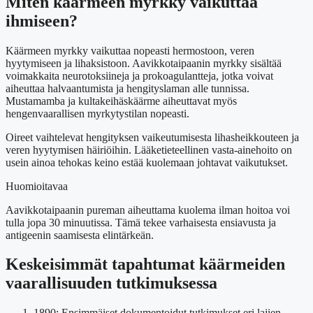
Miten käärmeen myrkky vaikuttaa
ihmiseen?
Käärmeen myrkky vaikuttaa nopeasti hermostoon, veren
hyytymiseen ja lihaksistoon. Aavikkotaipaanin myrkky sisältää
voimakkaita neurotoksiineja ja prokoagulantteja, jotka voivat
aiheuttaa halvaantumista ja hengityslaman alle tunnissa.
Mustamamba ja kultakeihäskäärme aiheuttavat myös
hengenvaarallisen myrkytystilan nopeasti.
Oireet vaihtelevat hengityksen vaikeutumisesta lihasheikkouteen ja
veren hyytymisen häiriöihin. Lääketieteellinen vasta-ainehoito on
usein ainoa tehokas keino estää kuolemaan johtavat vaikutukset.
Huomioitavaa
Aavikkotaipaanin pureman aiheuttama kuolema ilman hoitoa voi
tulla jopa 30 minuutissa. Tämä tekee varhaisesta ensiavusta ja
antigeenin saamisesta elintärkeän.
Keskeisimmät tapahtumat käärmeiden
vaarallisuuden tutkimuksessa
1890
: Ensimmäiset dokumentoidut tutkimukset eri lajien