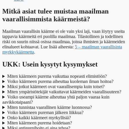
Mitkä asiat tulee muistaa maailman
vaarallisimmista käärmeistä?
Maailman vaarallisin käärme ei ole vain yksi laji, vaan löytyy useita
tappavia käärmeitä eri puolilla maailmaa. Tilastollinen ja todellinen
riski on suurin niissä osissa maailmaa, joissa ihmisten ja käärmeiden
elinalueet kohtaavat. Lue lisää aiheesta:
5 – maailman vaarallisinta
myrkkykäärmetta
.
UKK: Usein kysytyt kysymykset
Miten käärmeen purema vaikuttaa nopeasti elimistöön?
Voiko käärmeen purema aiheuttaa kuoleman ilman hoitoa?
Miksi jotkut käärmeet ovat vaarallisempia kuin toiset?
Miten ympäristötekijät vaikuttavat käärmeiden vaarallisuuteen?
Voiko useampi käärme aiheuttaa yhtä paljon vaaraa kuin
aavikkotaipaani?
Miten tunnistaa vaarallinen käärme luonnossa?
Voiko käärmeen pureman jälkeen liikkua?
Onko kaikki käärmeet myrkyllisiä?
Miten käärmeen purema hoidetaan?
Miksi antigeenihoito ei aina tehoa?