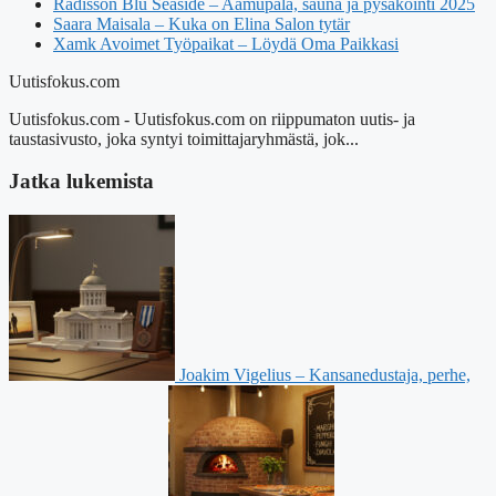
Radisson Blu Seaside – Aamupala, sauna ja pysäköinti 2025
Saara Maisala – Kuka on Elina Salon tytär
Xamk Avoimet Työpaikat – Löydä Oma Paikkasi
Uutisfokus.com
Uutisfokus.com - Uutisfokus.com on riippumaton uutis- ja
taustasivusto, joka syntyi toimittajaryhmästä, jok...
Jatka lukemista
Joakim Vigelius – Kansanedustaja, perhe,