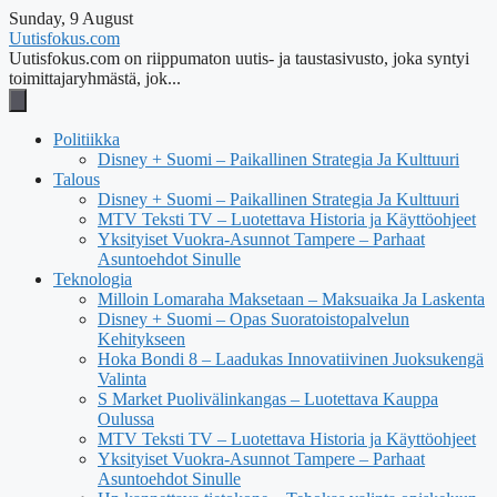
Sunday, 9 August
Uutisfokus.com
Uutisfokus.com on riippumaton uutis- ja taustasivusto, joka syntyi
toimittajaryhmästä, jok...
Politiikka
Disney + Suomi – Paikallinen Strategia Ja Kulttuuri
Talous
Disney + Suomi – Paikallinen Strategia Ja Kulttuuri
MTV Teksti TV – Luotettava Historia ja Käyttöohjeet
Yksityiset Vuokra-Asunnot Tampere – Parhaat
Asuntoehdot Sinulle
Teknologia
Milloin Lomaraha Maksetaan – Maksuaika Ja Laskenta
Disney + Suomi – Opas Suoratoistopalvelun
Kehitykseen
Hoka Bondi 8 – Laadukas Innovatiivinen Juoksukengä
Valinta
S Market Puolivälinkangas – Luotettava Kauppa
Oulussa
MTV Teksti TV – Luotettava Historia ja Käyttöohjeet
Yksityiset Vuokra-Asunnot Tampere – Parhaat
Asuntoehdot Sinulle