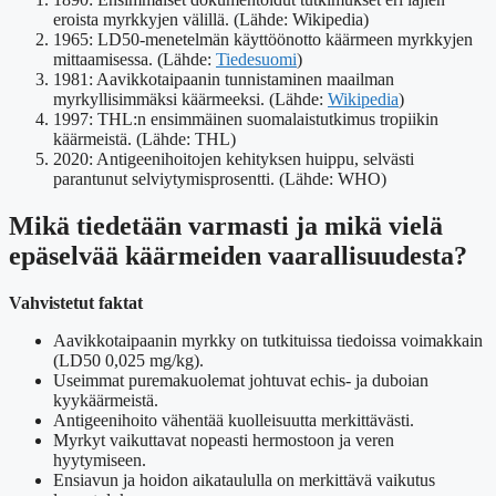
eroista myrkkyjen välillä. (Lähde: Wikipedia)
1965
: LD50-menetelmän käyttöönotto käärmeen myrkkyjen
mittaamisessa. (Lähde:
Tiedesuomi
)
1981
: Aavikkotaipaanin tunnistaminen maailman
myrkyllisimmäksi käärmeeksi. (Lähde:
Wikipedia
)
1997
: THL:n ensimmäinen suomalaistutkimus tropiikin
käärmeistä. (Lähde: THL)
2020
: Antigeenihoitojen kehityksen huippu, selvästi
parantunut selviytymisprosentti. (Lähde: WHO)
Mikä tiedetään varmasti ja mikä vielä
epäselvää käärmeiden vaarallisuudesta?
Vahvistetut faktat
Aavikkotaipaanin myrkky on tutkituissa tiedoissa voimakkain
(LD50 0,025 mg/kg).
Useimmat puremakuolemat johtuvat echis- ja duboian
kyykäärmeistä.
Antigeenihoito vähentää kuolleisuutta merkittävästi.
Myrkyt vaikuttavat nopeasti hermostoon ja veren
hyytymiseen.
Ensiavun ja hoidon aikataululla on merkittävä vaikutus