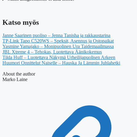
Katso myös
Janne Saarinen puoliso – Jenna Tanisha ja rakkaustarina
TP-Link Tapo C520WS – Speksit, Asennus ja Ostopaikat
Yasmine Yamajako – Monipuolinen Ura Taidemaailmassa
JBL Xtreme 4 – Tehokas, Luotettava Äänikokemus
Tilda Huff – Luotettava Näkymä Urheilijapuolisen Arkeen
Huumori Onnittelut Naiselle – Hauska Ja Lämmin Juhlahetki
About the author
Marko Laine