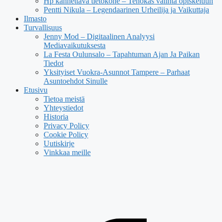
Hp kannettava tietokone – Tehokas valinta opiskeluun
Pentti Nikula – Legendaarinen Urheilija ja Vaikuttaja
Ilmasto
Turvallisuus
Jenny Mod – Digitaalinen Analyysi
Mediavaikutuksesta
La Festa Oulunsalo – Tapahtuman Ajan Ja Paikan
Tiedot
Yksityiset Vuokra-Asunnot Tampere – Parhaat
Asuntoehdot Sinulle
Etusivu
Tietoa meistä
Yhteystiedot
Historia
Privacy Policy
Cookie Policy
Uutiskirje
Vinkkaa meille