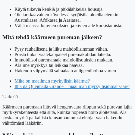
Käytä tukevia kenkiä ja pitkälahkeisia housuja.
Ole tarkkaavainen kävellessä syrjäisillä alueilla etenkin
Australiassa, Afrikassa ja Aasiassa.
Vältä maassa lojuvien oksien ja kivien alle kurkistamista.
Mitä tehdä käärmeen pureman jälkeen?
Pysy rauhallisena ja liiku mahdollisimman vähän.
Poista tiukat vaatekappaleet puremakohdan läheltä.
Immobilisoi puremaraaja mahdollisuuksien mukaan.
Älä ime myrkkyä tai leikkaa haavaa.
Hakeudu viipymättä sairaalaan antigeenihoitoa varten.
Mika on maailman myrkyllisin käärme?
Ilha da Queimada Grande – maailman myrkyllisimmät saaret
Tärkeää
Käärmeen puremaan liittyvä hengenvaara riippuu sekä purevan lajin
myrkkyrakenteesta että siitä, kuinka nopeasti hoito aloitetaan. Älä
koskaan yritä paikallisia kansanparannuskeinoja, vaan hakeudu
välittömästi lääkäriin.