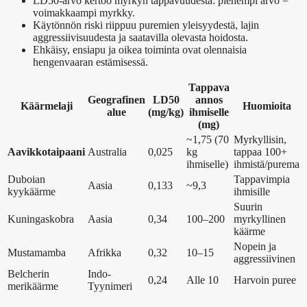
LD50-arvo kertoo myrkyn tappavuudesta: pienempi arvo =
voimakkaampi myrkky.
Käytönnön riski riippuu puremien yleisyydestä, lajin
aggressiivisuudesta ja saatavilla olevasta hoidosta.
Ehkäisy, ensiapu ja oikea toiminta ovat olennaisia
hengenvaaran estämisessä.
Tappava
Geografinen
LD50
annos
Käärmelaji
Huomioita
alue
(mg/kg)
ihmiselle
(mg)
~1,75 (70
Myrkyllisin,
Aavikkotaipaani
Australia
0,025
kg
tappaa 100+
ihmiselle)
ihmistä/purema
Duboian
Tappavimpia
Aasia
0,133
~9,3
kyykäärme
ihmisille
Suurin
Kuningaskobra
Aasia
0,34
100–200
myrkyllinen
käärme
Nopein ja
Mustamamba
Afrikka
0,32
10–15
aggressiivinen
Belcherin
Indo-
0,24
Alle 10
Harvoin puree
merikäärme
Tyynimeri