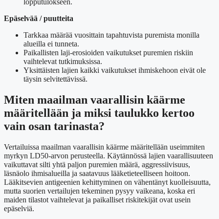
lopputulokseen.
Epäselvää / puutteita
Tarkkaa määrää vuosittain tapahtuvista puremista monilla
alueilla ei tunneta.
Paikallisten laji-erosioiden vaikutukset puremien riskiin
vaihtelevat tutkimuksissa.
Yksittäisten lajien kaikki vaikutukset ihmiskehoon eivät ole
täysin selvitettävissä.
Miten maailman vaarallisin käärme
määritellään ja miksi taulukko kertoo
vain osan tarinasta?
Vertailuissa maailman vaarallisin käärme määritellään useimmiten
myrkyn LD50-arvon perusteella. Käytännössä lajien vaarallisuuteen
vaikuttavat silti yhtä paljon puremien määrä, aggressiivisuus,
läsnäolo ihmisalueilla ja saatavuus lääketieteelliseen hoitoon.
Lääkitsevien antigeenien kehittyminen on vähentänyt kuolleisuutta,
mutta suorien vertailujen tekeminen pysyy vaikeana, koska eri
maiden tilastot vaihtelevat ja paikalliset riskitekijät ovat usein
epäselviä.