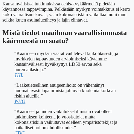
Kansainvälisissä tutkimuksissa echis-kyykäärmeitä pidetään
käytännössä tappavimpina. Pelkästään myrkyn voimakkuus ei kerro
koko vaarallisuuskuvaa, vaan kokonaisriskiin vaikuttaa moni muu
seikka kuten asuinaluetiheys ja lajin elintavat.
Mistä tiedot maailman vaarallisimmasta
käärmeestä on saatu?
“Käärmeen myrkyn vaarat vaihtelevat lajikohtaisesti, ja
myrkkyjen tappavuuden arvioimiseksi käytämme
kansainvälisesti hyväksyttyä LD50-arvoa sekä
purematilastoja.”
THL
“Lääketieteellinen antigeenihoito on vähentänyt
huomattavasti tapaturmista johtuvia kuolemia korkean
riskin alueilla.”
WHO
“Käärmeet ja niiden vaikutukset ihmisiin ovat olleet
tutkimuksen kohteena jo vuosisatoja, mutta
kokonaisriskiin vaikuttavat edelleen ympäristötekijät ja
paikalliset hoitomahdollisuudet.”
CDC