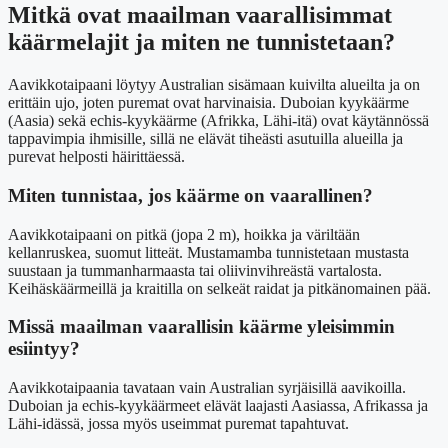
Mitkä ovat maailman vaarallisimmat
käärmelajit ja miten ne tunnistetaan?
Aavikkotaipaani löytyy Australian sisämaan kuivilta alueilta ja on
erittäin ujo, joten puremat ovat harvinaisia. Duboian kyykäärme
(Aasia) sekä echis-kyykäärme (Afrikka, Lähi-itä) ovat käytännössä
tappavimpia ihmisille, sillä ne elävät tiheästi asutuilla alueilla ja
purevat helposti häirittäessä.
Miten tunnistaa, jos käärme on vaarallinen?
Aavikkotaipaani on pitkä (jopa 2 m), hoikka ja väriltään
kellanruskea, suomut litteät. Mustamamba tunnistetaan mustasta
suustaan ja tummanharmaasta tai oliivinvihreästä vartalosta.
Keihäskäärmeillä ja kraitilla on selkeät raidat ja pitkänomainen pää.
Missä maailman vaarallisin käärme yleisimmin
esiintyy?
Aavikkotaipaania tavataan vain Australian syrjäisillä aavikoilla.
Duboian ja echis-kyykäärmeet elävät laajasti Aasiassa, Afrikassa ja
Lähi-idässä, jossa myös useimmat puremat tapahtuvat.