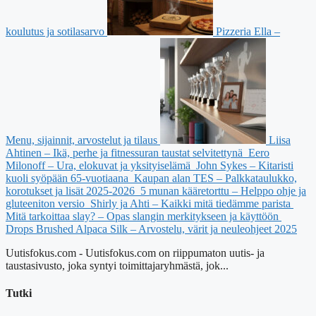
koulutus ja sotilasarvo
Pizzeria Ella –
Menu, sijainnit, arvostelut ja tilaus
Liisa
Ahtinen – Ikä, perhe ja fitnessuran taustat selvitettynä
Eero
Milonoff – Ura, elokuvat ja yksityiselämä
John Sykes – Kitaristi
kuoli syöpään 65-vuotiaana
Kaupan alan TES – Palkkataulukko,
korotukset ja lisät 2025-2026
5 munan kääretorttu – Helppo ohje ja
gluteeniton versio
Shirly ja Ahti – Kaikki mitä tiedämme parista
Mitä tarkoittaa slay? – Opas slangin merkitykseen ja käyttöön
Drops Brushed Alpaca Silk – Arvostelu, värit ja neuleohjeet 2025
Uutisfokus.com - Uutisfokus.com on riippumaton uutis- ja
taustasivusto, joka syntyi toimittajaryhmästä, jok...
Tutki