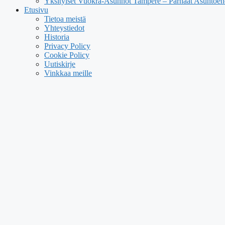
Yksityiset Vuokra-Asunnot Tampere – Parhaat Asuntoehd
Etusivu
Tietoa meistä
Yhteystiedot
Historia
Privacy Policy
Cookie Policy
Uutiskirje
Vinkkaa meille