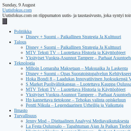
Sunday, 9 August
Uutisfokus.com
Uutisfokus.com on riippumaton uutis- ja taustasivusto, joka syntyi toim
Politiikka
Disney + Suomi – Paikallinen Strategia Ja Kulttuuri
Talous
Disney + Suomi – Paikallinen Strategia Ja Kulttuuri
MTV Teksti TV – Luotettava Historia ja Käyttöohjeet
Yksityiset Vuokra-Asunnot Tampere – Parhaat Asuntoehd
Teknologia
Milloin Lomaraha Maksetaan – Maksuaika Ja Laskenta
Disney + Suomi – Opas Suoratoistopalvelun Kehityksee
Hoka Bondi 8 – Laadukas Innovatiivinen Juoksukengä V
S Market Puolivälinkangas – Luotettava Kauppa Ouluss
MTV Teksti TV – Luotettava Historia ja Käyttöohjeet
Yksityiset Vuokra-Asunnot Tampere – Parhaat Asuntoehd
Hp kannettava tietokone – Tehokas valinta opiskeluun
Pentti Nikula – Legendaarinen Urheilija ja Vaikuttaja
Ilmasto
Turvallisuus
Jenny Mod – Digitaalinen Analyysi Mediavaikutuksesta
La Festa Oulunsalo – Tapahtuman Ajan Ja Paikan Tiedot