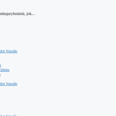
ittajaryhmästä, jok...
ot Sinulle
n
alinta
a
ot Sinulle