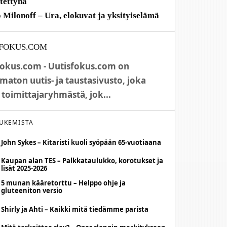
itettynä
 Milonoff – Ura, elokuvat ja yksityiselämä
FOKUS.COM
fokus.com - Uutisfokus.com on
maton uutis- ja taustasivusto, joka
 toimittajaryhmästä, jok...
LUKEMISTA
John Sykes – Kitaristi kuoli syöpään 65-vuotiaana
Kaupan alan TES – Palkkataulukko, korotukset ja
lisät 2025-2026
5 munan kääretorttu – Helppo ohje ja
gluteeniton versio
Shirly ja Ahti – Kaikki mitä tiedämme parista