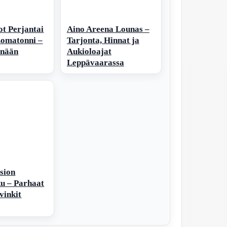
t Perjantai
Aino Areena Lounas –
Lomatonni –
Tarjonta, Hinnat ja
änään
Aukioloajat
Leppävaarassa
sion
u – Parhaat
 vinkit