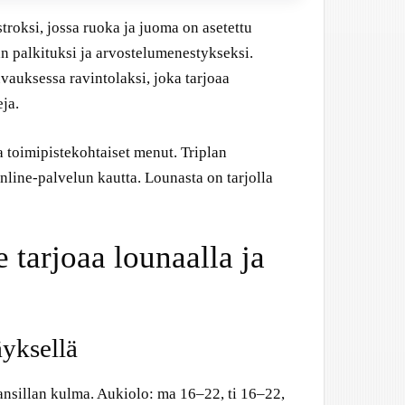
troksi, jossa ruoka ja juoma on asetettu
an palkituksi ja arvostelumenestykseksi.
auksessa ravintolaksi, joka tarjoaa
eja.
a toimipistekohtaiset menut. Triplan
line-palvelun kautta. Lounasta on tarjolla
tarjoaa lounaalla ja
äyksellä
lansillan kulma. Aukiolo: ma 16–22, ti 16–22,