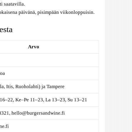
ti saatavilla.
jokaisena päivänä, pisimpään viikonloppuisin.
esta
Arvo
toa
la, Itis, Ruoholahti) ja Tampere
 16–22, Ke–Pe 11–23, La 13–23, Su 13–21
8321, hello@burgersandwine.fi
e.fi