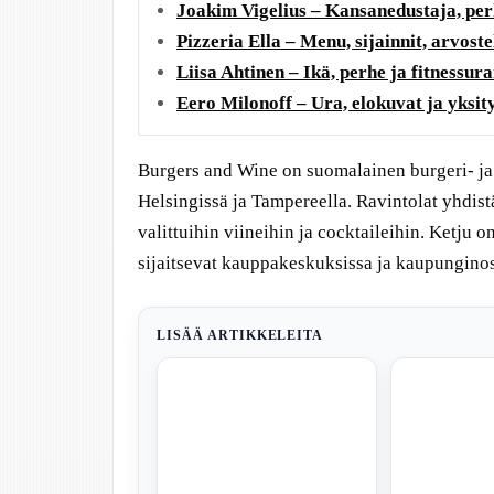
Joakim Vigelius – Kansanedustaja, perh
Pizzeria Ella – Menu, sijainnit, arvostel
Liisa Ahtinen – Ikä, perhe ja fitnessura
Eero Milonoff – Ura, elokuvat ja yksit
Burgers and Wine on suomalainen burgeri- ja v
Helsingissä ja Tampereella. Ravintolat yhdist
valittuihin viineihin ja cocktaileihin. Ketju o
sijaitsevat kauppakeskuksissa ja kaupunginos
LISÄÄ ARTIKKELEITA