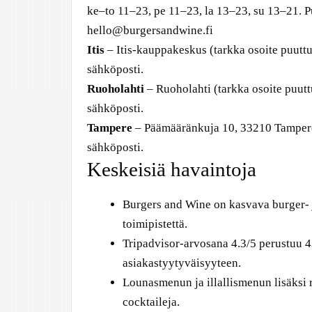
ke–to 11–23, pe 11–23, la 13–23, su 13–21. 
hello@burgersandwine.fi
Itis
– Itis-kauppakeskus (tarkka osoite puuttuu
sähköposti.
Ruoholahti
– Ruoholahti (tarkka osoite puuttu
sähköposti.
Tampere
– Päämääränkuja 10, 33210 Tampere.
sähköposti.
Keskeisiä havaintoja
Burgers and Wine on kasvava burger- ja
toimipistettä.
Tripadvisor-arvosana 4.3/5 perustuu 4
asiakastyytyväisyyteen.
Lounasmenun ja illallismenun lisäksi r
cocktaileja.