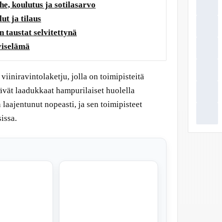
e, koulutus ja sotilasarvo
ut ja tilaus
n taustat selvitettynä
yiselämä
iiniravintolaketju, jolla on toimipisteitä
ävät laadukkaat hampurilaiset huolella
n laajentunut nopeasti, ja sen toimipisteet
issa.