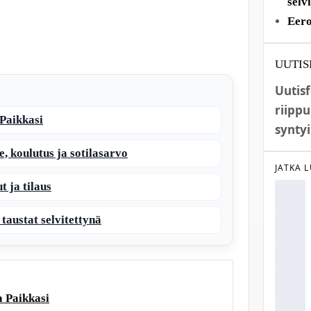
selv
Eero
UUTIS
Uutis
riippu
Paikkasi
syntyi
, koulutus ja sotilasarvo
JATKA 
t ja tilaus
 taustat selvitettynä
 Paikkasi