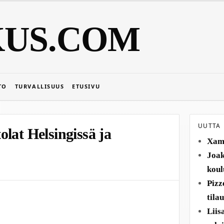
KUS.COM
TO
TURVALLISUUS
ETUSIVU
UUTTA
lat Helsingissä ja
Xamk
Joak
koul
Pizz
tila
Liis