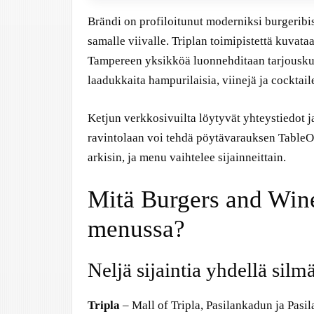
Brändi on profiloitunut moderniksi burgeribis
samalle viivalle. Triplan toimipistettä kuvata
Tampereen yksikköä luonnehditaan tarjouskuv
laadukkaita hampurilaisia, viinejä ja cocktail
Ketjun verkkosivuilta löytyvät yhteystiedot j
ravintolaan voi tehdä pöytävarauksen TableOn
arkisin, ja menu vaihtelee sijainneittain.
Mitä Burgers and Wine 
menussa?
Neljä sijaintia yhdellä silm
Tripla
– Mall of Tripla, Pasilankadun ja Pasi