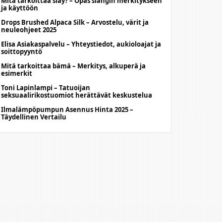
Mitä tarkoittaa slay? – Opas slangin merkitykseen
ja käyttöön
Drops Brushed Alpaca Silk – Arvostelu, värit ja
neuleohjeet 2025
Elisa Asiakaspalvelu – Yhteystiedot, aukioloajat ja
soittopyyntö
Mitä tarkoittaa bämä – Merkitys, alkuperä ja
esimerkit
Toni Lapinlampi – Tatuoijan
seksuaalirikostuomiot herättävät keskustelua
Ilmalämpöpumpun Asennus Hinta 2025 –
Täydellinen Vertailu