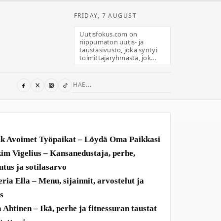
FRIDAY, 7 AUGUST
Uutisfokus.com on
riippumaton uutis- ja
taustasivusto, joka syntyi
toimittajaryhmästä, jok...
Search
for:
 Avoimet Työpaikat – Löydä Oma Paikkasi
im Vigelius – Kansanedustaja, perhe,
utus ja sotilasarvo
eria Ella – Menu, sijainnit, arvostelut ja
us
a Ahtinen – Ikä, perhe ja fitnessuran taustat