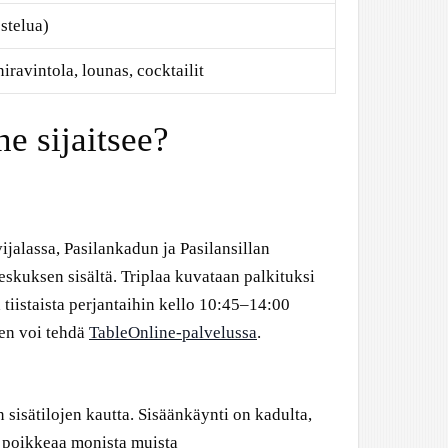
stelua)
niravintola, lounas, cocktailit
e sijaitsee?
vijalassa, Pasilankadun ja Pasilansillan
skuksen sisältä. Triplaa kuvataan palkituksi
 tiistaista perjantaihin kello 10:45–14:00
en voi tehdä
TableOnline-palvelussa
.
sisätilojen kautta. Sisäänkäynti on kadulta,
ä poikkeaa monista muista