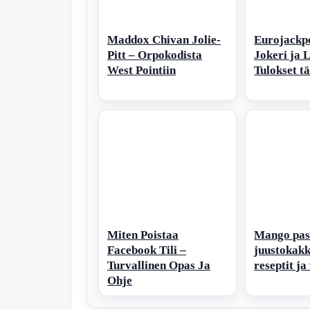
Maddox Chivan Jolie-
Eurojackpo
Pitt – Orpokodista
Jokeri ja 
West Pointiin
Tulokset t
Miten Poistaa
Mango pas
Facebook Tili –
juustokakk
Turvallinen Opas Ja
reseptit ja
Ohje