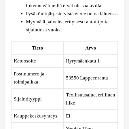
liikennevälineillä eivät ole saatavilla
Pysäköintijärjestelyistä ei ole tietoa lähteissä
Myymälä palvelee erityisesti autoilijoita
sijaintinsa vuoksi
Tieto
Arvo
Katuosoite
Hyrymäenkatu 1
Postinumero ja -
53550 Lappeenranta
toimipaikka
Teollisuusalue, erillinen
Sijaintityyppi
liike
Kauppakeskusyhteys
Ei
Yandex Maps,