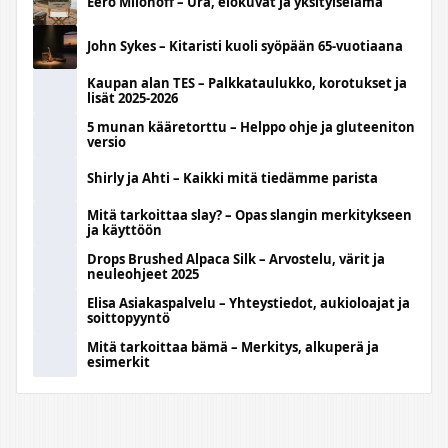
Eero Milonoff – Ura, elokuvat ja yksityiselämä
John Sykes – Kitaristi kuoli syöpään 65-vuotiaana
Kaupan alan TES – Palkkataulukko, korotukset ja
lisät 2025-2026
5 munan kääretorttu – Helppo ohje ja gluteeniton
versio
Shirly ja Ahti – Kaikki mitä tiedämme parista
Mitä tarkoittaa slay? – Opas slangin merkitykseen
ja käyttöön
Drops Brushed Alpaca Silk – Arvostelu, värit ja
neuleohjeet 2025
Elisa Asiakaspalvelu – Yhteystiedot, aukioloajat ja
soittopyyntö
Mitä tarkoittaa bämä – Merkitys, alkuperä ja
esimerkit