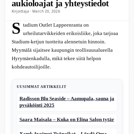
aukioloajat ja yhteystiedot
Kirjoittaja · March 20, 2026
S
tadium Outlet Lappeenranta on
urheilutarvikkeiden erikoisliike, joka tarjoaa
Stadium-ketjun tuotteita alennetuin hinnoin.
Myymälä sijaitsee kaupungin teollisuusalueella
Hyrymäenkadulla, mikä tekee siitä helpon
kohdeautoilijoille.
UUSIMMAT ARTIKKELIT
Radisson Blu Seaside – Aamupala, sauna ja
pysäköinti 2025
Saara Maisala – Kuka on Elina Salon tytär
Xamk Avoimet Työpaikat – Löydä Oma