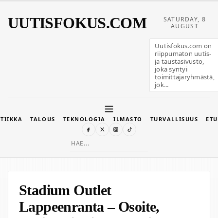
UUTISFOKUS.COM
SATURDAY, 8
AUGUST
Uutisfokus.com on
riippumaton uutis-
ja taustasivusto,
joka syntyi
toimittajaryhmästä,
jok...
TIIKKA
TALOUS
TEKNOLOGIA
ILMASTO
TURVALLISUUS
ETU
Search
for:
Stadium Outlet
Lappeenranta – Osoite,