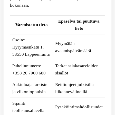
kokonaan.
Epäselvä tai puuttuva
Varmistettu tieto
tieto
Osoite:
Myymälän
Hyrymäenkatu 1,
avaamispäivämäärä
53550 Lappeenranta
Puhelinnumero:
Tarkat asiakasarvioiden
+358 20 7900 680
sisällöt
Aukioloajat arkisin
Reittiohjeet julkisilla
ja viikonloppuisin
liikennevälineillä
Sijainti
Pysäköintimahdollisuudet
teollisuusalueella