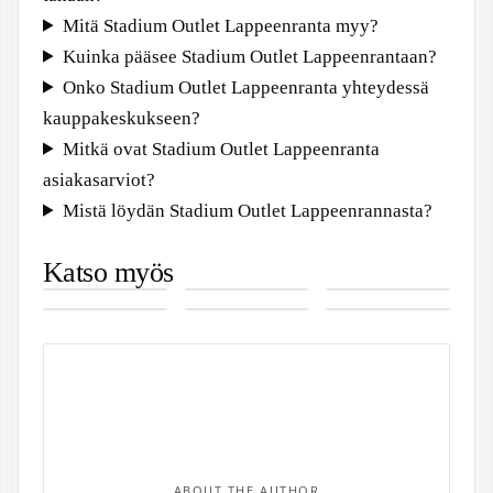
Mitä Stadium Outlet Lappeenranta myy?
Kuinka pääsee Stadium Outlet Lappeenrantaan?
Onko Stadium Outlet Lappeenranta yhteydessä
kauppakeskukseen?
Mitkä ovat Stadium Outlet Lappeenranta
asiakasarviot?
Mistä löydän Stadium Outlet Lappeenrannasta?
Johanna
Iik Week 2025
Usb-A – Erot
Katso myös
Sällström –
–
USB-B:hen ja
Dacia
Disney +
Kurt
Merkittävä
Linnanmäen
USB-C:hen
Sandero
Suomi –
Westerlund –
Ura
kauhufestivaalin
Stepway –
Historia ja
Laulajan
Pohjoismaisessa
tiedot ja
Hinta,
Digitaalinen
perhe,
Mediassa
aukioloajat
tekniset tiedot
Näkemys
yritystoiminta
ja tyyppiviat
ja häät
ABOUT THE AUTHOR