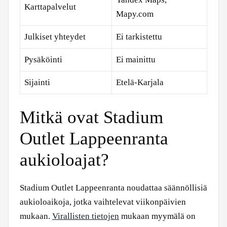
Karttapalvelut
Mapy.com
Julkiset yhteydet
Ei tarkistettu
Pysäköinti
Ei mainittu
Sijainti
Etelä-Karjala
Mitkä ovat Stadium
Outlet Lappeenranta
aukioloajat?
Stadium Outlet Lappeenranta noudattaa säännöllisiä
aukioloaikoja, jotka vaihtelevat viikonpäivien
mukaan.
Virallisten tietojen
mukaan myymälä on