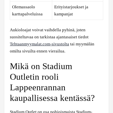
Olemassaolo
Erityistarjoukset ja
karttapalveluissa
kampanjat
Aukioloajat voivat vaihdella pyhinä, joten
suositeltavaa on tarkistaa ajantasaiset tiedot
Tehtaanmyymalat.com-sivustolta
tai myymälän
omilta sivuilta ennen vierailua.
Mikä on Stadium
Outletin rooli
Lappeenrannan
kaupallisessa kentässä?
Stadium Outlet on osa pohjoismaista Stadium-