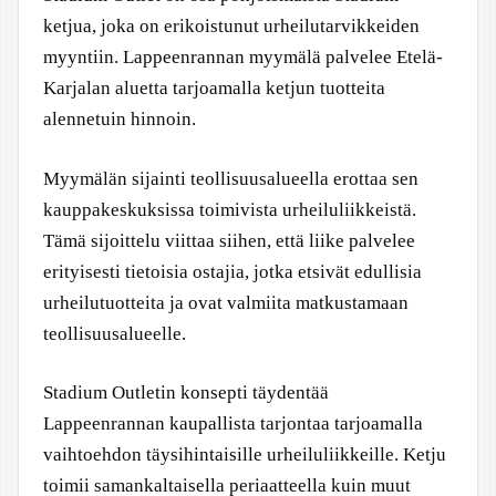
ketjua, joka on erikoistunut urheilutarvikkeiden
myyntiin. Lappeenrannan myymälä palvelee Etelä-
Karjalan aluetta tarjoamalla ketjun tuotteita
alennetuin hinnoin.
Myymälän sijainti teollisuusalueella erottaa sen
kauppakeskuksissa toimivista urheiluliikkeistä.
Tämä sijoittelu viittaa siihen, että liike palvelee
erityisesti tietoisia ostajia, jotka etsivät edullisia
urheilutuotteita ja ovat valmiita matkustamaan
teollisuusalueelle.
Stadium Outletin konsepti täydentää
Lappeenrannan kaupallista tarjontaa tarjoamalla
vaihtoehdon täysihintaisille urheiluliikkeille. Ketju
toimii samankaltaisella periaatteella kuin muut