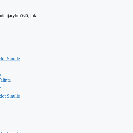
ittajaryhmästä, jok...
ot Sinulle
n
alinta
a
ot Sinulle