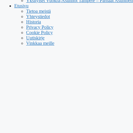
Yksityiset Vuokra-Asunnot Tampere – Parhaat Asuntoehd
Etusivu
Tietoa meistä
Yhteystiedot
Historia
Privacy Policy
Cookie Policy
Uutiskirje
Vinkkaa meille