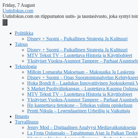
Friday, 7 August
Uutisfokus.com
Uutisfokus.com on riippumaton uutis- ja taustasivusto, joka syntyi toim
Politiikka
Disney + Suomi – Paikallinen Strategia Ja Kulttuuri
Talous
Disney + Suomi – Paikallinen Strategia Ja Kulttuuri
MTV Teksti TV – Luotettava Historia ja Käyttöohjeet
Yksityiset Vuokra-Asunnot Tampere – Parhaat Asuntoehd
Teknologia
Milloin Lomaraha Maksetaan – Maksuaika Ja Laskenta
Disney + Suomi – Opas Suoratoistopalvelun Kehityksee
Hoka Bondi 8 – Laadukas Innovatiivinen Juoksukengä V
S Market Puolivälinkangas – Luotettava Kauppa Ouluss
MTV Teksti TV – Luotettava Historia ja Käyttöohjeet
Yksityiset Vuokra-Asunnot Tampere – Parhaat Asuntoehd
Hp kannettava tietokone – Tehokas valinta opiskeluun
Pentti Nikula – Legendaarinen Urheilija ja Vaikuttaja
Ilmasto
Turvallisuus
Jenny Mod – Digitaalinen Analyysi Mediavaikutuksesta
La Festa Oulunsalo – Tapahtuman Ajan Ja Paikan Tiedot