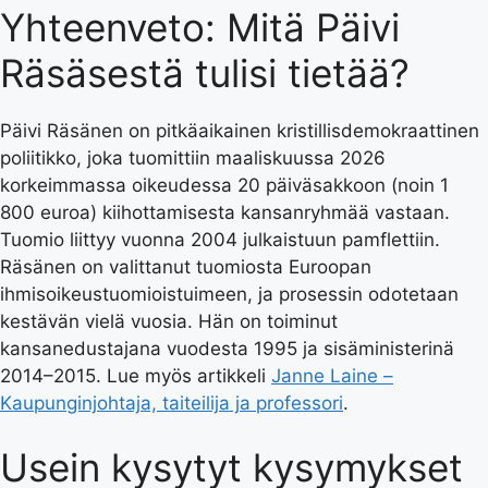
Yhteenveto: Mitä Päivi
Räsäsestä tulisi tietää?
Päivi Räsänen on pitkäaikainen kristillisdemokraattinen
poliitikko, joka tuomittiin maaliskuussa 2026
korkeimmassa oikeudessa 20 päiväsakkoon (noin 1
800 euroa) kiihottamisesta kansanryhmää vastaan.
Tuomio liittyy vuonna 2004 julkaistuun pamflettiin.
Räsänen on valittanut tuomiosta Euroopan
ihmisoikeustuomioistuimeen, ja prosessin odotetaan
kestävän vielä vuosia. Hän on toiminut
kansanedustajana vuodesta 1995 ja sisäministerinä
2014–2015. Lue myös artikkeli
Janne Laine –
Kaupunginjohtaja, taiteilija ja professori
.
Usein kysytyt kysymykset