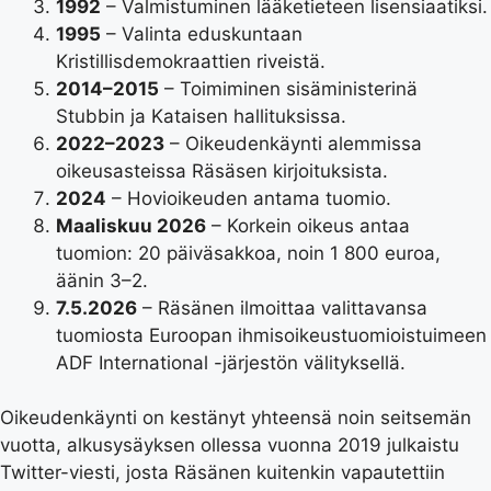
1992
– Valmistuminen lääketieteen lisensiaatiksi.
1995
– Valinta eduskuntaan
Kristillisdemokraattien riveistä.
2014–2015
– Toimiminen sisäministerinä
Stubbin ja Kataisen hallituksissa.
2022–2023
– Oikeudenkäynti alemmissa
oikeusasteissa Räsäsen kirjoituksista.
2024
– Hovioikeuden antama tuomio.
Maaliskuu 2026
– Korkein oikeus antaa
tuomion: 20 päiväsakkoa, noin 1 800 euroa,
äänin 3–2.
7.5.2026
– Räsänen ilmoittaa valittavansa
tuomiosta Euroopan ihmisoikeustuomioistuimeen
ADF International -järjestön välityksellä.
Oikeudenkäynti on kestänyt yhteensä noin seitsemän
vuotta, alkusysäyksen ollessa vuonna 2019 julkaistu
Twitter-viesti, josta Räsänen kuitenkin vapautettiin