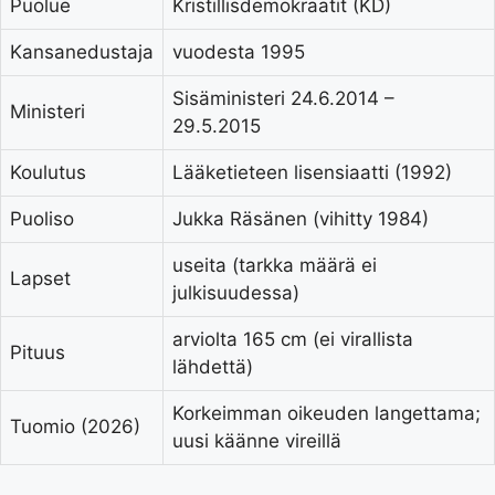
Puolue
Kristillisdemokraatit (KD)
Kansanedustaja
vuodesta 1995
Sisäministeri 24.6.2014 –
Ministeri
29.5.2015
Koulutus
Lääketieteen lisensiaatti (1992)
Puoliso
Jukka Räsänen (vihitty 1984)
useita (tarkka määrä ei
Lapset
julkisuudessa)
arviolta 165 cm (ei virallista
Pituus
lähdettä)
Korkeimman oikeuden langettama;
Tuomio (2026)
uusi käänne vireillä