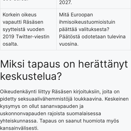
2027.
Korkein oikeus
Mitä Euroopan
vapautti Räsäsen
ihmisoikeustuomioistuin
syytteistä vuoden
päättää valituksesta?
2019 Twitter-viestin
Päätöstä odotetaan tulevina
osalta.
vuosina.
Miksi tapaus on herättänyt
keskustelua?
Oikeudenkäynti liittyy Räsäsen kirjoituksiin, joita on
pidetty seksuaalivähemmistöjä loukkaavina. Keskeinen
kysymys on ollut sananvapauden ja
uskonnonvapauden rajoista suomalaisessa
yhteiskunnassa. Tapaus on saanut huomiota myös
kansainvälisesti.