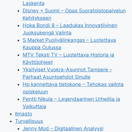
Laskenta
Disney + Suomi – Opas Suoratoistopalvelun
Kehitykseen
Hoka Bondi 8 – Laadukas Innovatiivinen
Juoksukengä Valinta
S Market Puolivälinkangas – Luotettava
Kauppa Oulussa
MTV Teksti TV – Luotettava Historia ja
Käyttöohjeet
Yksityiset Vuokra-Asunnot Tampere –
Parhaat Asuntoehdot Sinulle
Hp kannettava tietokone – Tehokas valinta
opiskeluun
Pentti Nikula – Legendaarinen Urheilija ja
Vaikuttaja
Ilmasto
Turvallisuus
Jenny Mod – Digitaalinen Analyysi