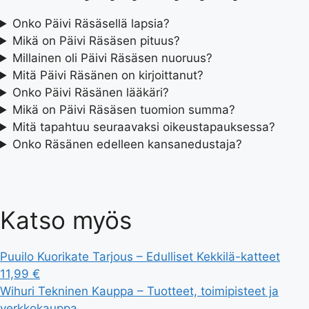
Onko Päivi Räsäsellä lapsia?
Mikä on Päivi Räsäsen pituus?
Millainen oli Päivi Räsäsen nuoruus?
Mitä Päivi Räsänen on kirjoittanut?
Onko Päivi Räsänen lääkäri?
Mikä on Päivi Räsäsen tuomion summa?
Mitä tapahtuu seuraavaksi oikeustapauksessa?
Onko Räsänen edelleen kansanedustaja?
Katso myös
Puuilo Kuorikate Tarjous – Edulliset Kekkilä-katteet
11,99 €
Wihuri Tekninen Kauppa – Tuotteet, toimipisteet ja
verkkokauppa