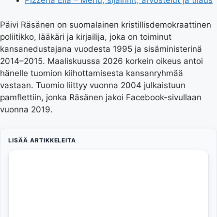
Pizzeria Ella – Menu, sijainnit, arvostelut ja tilaus
Päivi Räsänen on suomalainen kristillisdemokraattinen
poliitikko, lääkäri ja kirjailija, joka on toiminut
kansanedustajana vuodesta 1995 ja sisäministerinä
2014–2015. Maaliskuussa 2026 korkein oikeus antoi
hänelle tuomion kiihottamisesta kansanryhmää
vastaan. Tuomio liittyy vuonna 2004 julkaistuun
pamflettiin, jonka Räsänen jakoi Facebook-sivullaan
vuonna 2019.
LISÄÄ ARTIKKELEITA