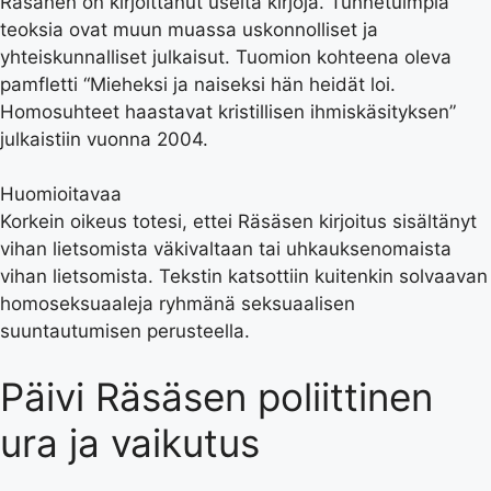
Räsänen on kirjoittanut useita kirjoja. Tunnetuimpia
teoksia ovat muun muassa uskonnolliset ja
yhteiskunnalliset julkaisut. Tuomion kohteena oleva
pamfletti “Mieheksi ja naiseksi hän heidät loi.
Homosuhteet haastavat kristillisen ihmiskäsityksen”
julkaistiin vuonna 2004.
Huomioitavaa
Korkein oikeus totesi, ettei Räsäsen kirjoitus sisältänyt
vihan lietsomista väkivaltaan tai uhkauksenomaista
vihan lietsomista. Tekstin katsottiin kuitenkin solvaavan
homoseksuaaleja ryhmänä seksuaalisen
suuntautumisen perusteella.
Päivi Räsäsen poliittinen
ura ja vaikutus