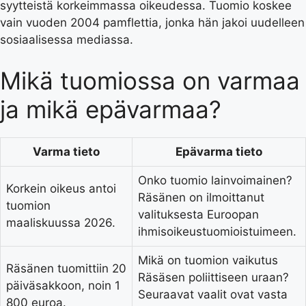
syytteistä korkeimmassa oikeudessa. Tuomio koskee
vain vuoden 2004 pamflettia, jonka hän jakoi uudelleen
sosiaalisessa mediassa.
Mikä tuomiossa on varmaa
ja mikä epävarmaa?
Varma tieto
Epävarma tieto
Onko tuomio lainvoimainen?
Korkein oikeus antoi
Räsänen on ilmoittanut
tuomion
valituksesta Euroopan
maaliskuussa 2026.
ihmisoikeustuomioistuimeen.
Mikä on tuomion vaikutus
Räsänen tuomittiin 20
Räsäsen poliittiseen uraan?
päiväsakkoon, noin 1
Seuraavat vaalit ovat vasta
800 euroa.