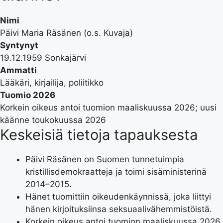
Nimi
Päivi Maria Räsänen (o.s. Kuvaja)
Syntynyt
19.12.1959 Sonkajärvi
Ammatti
Lääkäri, kirjailija, poliitikko
Tuomio 2026
Korkein oikeus antoi tuomion maaliskuussa 2026; uusi
käänne toukokuussa 2026
Keskeisiä tietoja tapauksesta
Päivi Räsänen on Suomen tunnetuimpia
kristillisdemokraatteja ja toimi sisäministerinä
2014–2015.
Hänet tuomittiin oikeudenkäynnissä, joka liittyi
hänen kirjoituksiinsa seksuaalivähemmistöistä.
Korkein oikeus antoi tuomion maaliskuussa 2026,