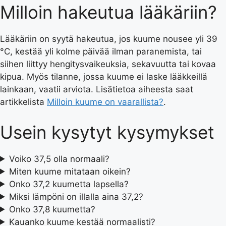
Milloin hakeutua lääkäriin?
Lääkäriin on syytä hakeutua, jos kuume nousee yli 39
°C, kestää yli kolme päivää ilman paranemista, tai
siihen liittyy hengitysvaikeuksia, sekavuutta tai kovaa
kipua. Myös tilanne, jossa kuume ei laske lääkkeillä
lainkaan, vaatii arviota. Lisätietoa aiheesta saat
artikkelista
Milloin kuume on vaarallista?
.
Usein kysytyt kysymykset
Voiko 37,5 olla normaali?
Miten kuume mitataan oikein?
Onko 37,2 kuumetta lapsella?
Miksi lämpöni on illalla aina 37,2?
Onko 37,8 kuumetta?
Kauanko kuume kestää normaalisti?