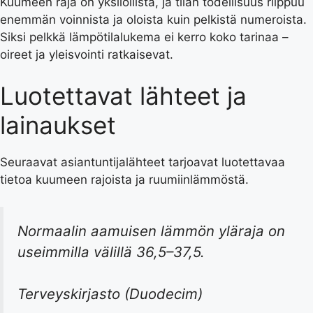
Kuumeen raja on yksilöllistä, ja tilan todellisuus riippuu
enemmän voinnista ja oloista kuin pelkistä numeroista.
Siksi pelkkä lämpötilalukema ei kerro koko tarinaa –
oireet ja yleisvointi ratkaisevat.
Luotettavat lähteet ja
lainaukset
Seuraavat asiantuntijalähteet tarjoavat luotettavaa
tietoa kuumeen rajoista ja ruumiinlämmöstä.
Normaalin aamuisen lämmön yläraja on
useimmilla välillä 36,5–37,5.
Terveyskirjasto (Duodecim)