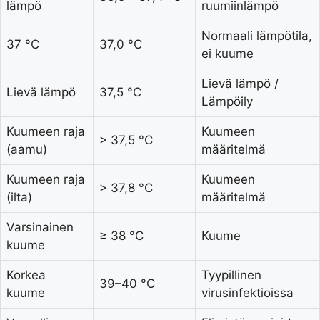
lämpö
ruumiinlämpö
Normaali lämpötila,
37 °C
37,0 °C
ei kuume
Lievä lämpö /
Lievä lämpö
37,5 °C
Lämpöily
Kuumeen raja
Kuumeen
> 37,5 °C
(aamu)
määritelmä
Kuumeen raja
Kuumeen
> 37,8 °C
(ilta)
määritelmä
Varsinainen
≥ 38 °C
Kuume
kuume
Korkea
Tyypillinen
39–40 °C
kuume
virusinfektioissa