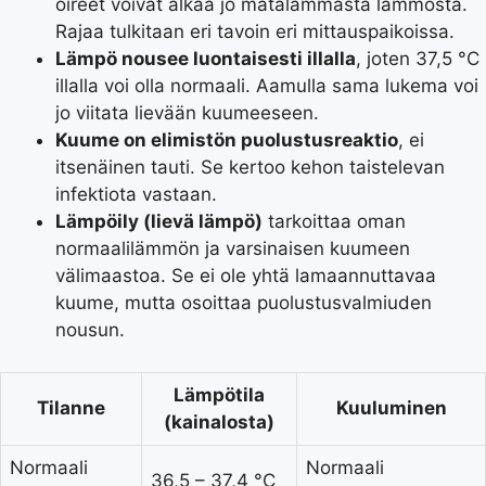
oireet voivat alkaa jo matalammasta lämmöstä.
Rajaa tulkitaan eri tavoin eri mittauspaikoissa.
Lämpö nousee luontaisesti illalla
, joten 37,5 °C
illalla voi olla normaali. Aamulla sama lukema voi
jo viitata lievään kuumeeseen.
Kuume on elimistön puolustusreaktio
, ei
itsenäinen tauti. Se kertoo kehon taistelevan
infektiota vastaan.
Lämpöily (lievä lämpö)
tarkoittaa oman
normaalilämmön ja varsinaisen kuumeen
välimaastoa. Se ei ole yhtä lamaannuttavaa
kuume, mutta osoittaa puolustusvalmiuden
nousun.
Lämpötila
Tilanne
Kuuluminen
(kainalosta)
Normaali
Normaali
36,5 – 37,4 °C