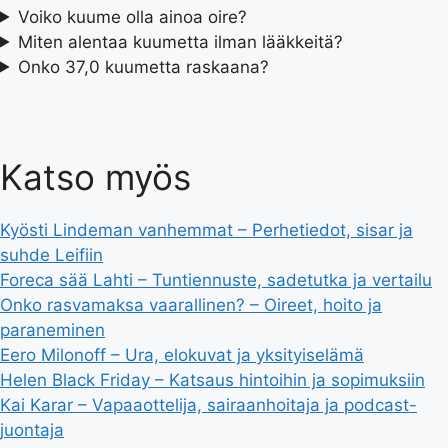
Voiko kuume olla ainoa oire?
Miten alentaa kuumetta ilman lääkkeitä?
Onko 37,0 kuumetta raskaana?
Katso myös
Kyösti Lindeman vanhemmat – Perhetiedot, sisar ja
suhde Leifiin
Foreca sää Lahti – Tuntiennuste, sadetutka ja vertailu
Onko rasvamaksa vaarallinen? – Oireet, hoito ja
paraneminen
Eero Milonoff – Ura, elokuvat ja yksityiselämä
Helen Black Friday – Katsaus hintoihin ja sopimuksiin
Kai Karar – Vapaaottelija, sairaanhoitaja ja podcast-
juontaja