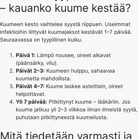
– kauanko kuume kestää?
Kuumeen kesto vaihtelee syystä riippuen. Useimmat
infektioihin liittyvät kuumejaksot kestävät 1–7 päivää.
Seuraavassa on tyypillinen kulku.
Päivä 1:
Lämpö nousee, oireet alkavat
(päänsärky, vilu).
Päivät 2–3:
Kuumeen huippu, sahaavaa
kuumetta mahdollista.
Päivät 4–7:
Kuume laskee asteittain, oireet
helpottavat.
Yli 7 päivää:
Pitkittynyt kuume – lääkäriin. Jos
kuume jatkuu yli 2–3 viikkoa ilman ilmeistä syytä,
puhutaan pitkittyneestä kuumeilusta.
Mitä tiedetään varmasti ja