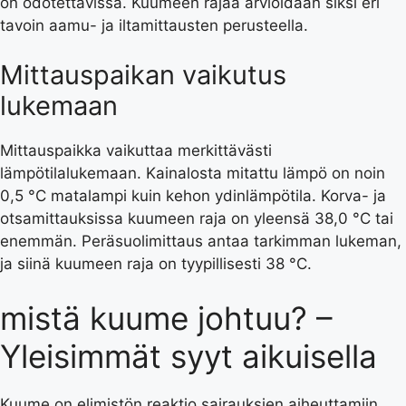
on odotettavissa. Kuumeen rajaa arvioidaan siksi eri
tavoin aamu- ja iltamittausten perusteella.
Mittauspaikan vaikutus
lukemaan
Mittauspaikka vaikuttaa merkittävästi
lämpötilalukemaan. Kainalosta mitattu lämpö on noin
0,5 °C matalampi kuin kehon ydinlämpötila. Korva- ja
otsamittauksissa kuumeen raja on yleensä 38,0 °C tai
enemmän. Peräsuolimittaus antaa tarkimman lukeman,
ja siinä kuumeen raja on tyypillisesti 38 °C.
mistä kuume johtuu? –
Yleisimmät syyt aikuisella
Kuume on elimistön reaktio sairauksien aiheuttamiin