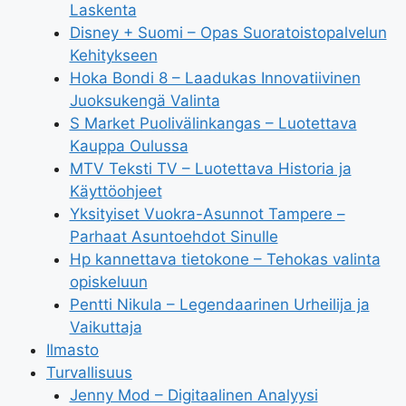
Laskenta
Disney + Suomi – Opas Suoratoistopalvelun
Kehitykseen
Hoka Bondi 8 – Laadukas Innovatiivinen
Juoksukengä Valinta
S Market Puolivälinkangas – Luotettava
Kauppa Oulussa
MTV Teksti TV – Luotettava Historia ja
Käyttöohjeet
Yksityiset Vuokra-Asunnot Tampere –
Parhaat Asuntoehdot Sinulle
Hp kannettava tietokone – Tehokas valinta
opiskeluun
Pentti Nikula – Legendaarinen Urheilija ja
Vaikuttaja
Ilmasto
Turvallisuus
Jenny Mod – Digitaalinen Analyysi