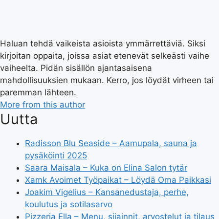
Haluan tehdä vaikeista asioista ymmärrettäviä. Siksi
kirjoitan oppaita, joissa asiat etenevät selkeästi vaihe
vaiheelta. Pidän sisällön ajantasaisena
mahdollisuuksien mukaan. Kerro, jos löydät virheen tai
paremman lähteen.
More from this author
Uutta
Radisson Blu Seaside – Aamupala, sauna ja
pysäköinti 2025
Saara Maisala – Kuka on Elina Salon tytär
Xamk Avoimet Työpaikat – Löydä Oma Paikkasi
Joakim Vigelius – Kansanedustaja, perhe,
koulutus ja sotilasarvo
Pizzeria Ella – Menu, sijainnit, arvostelut ja tilaus