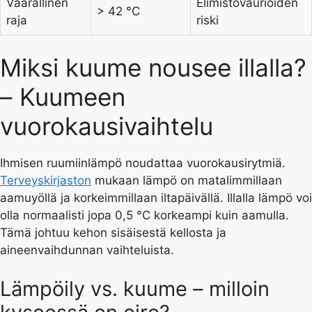
Vaarallinen
Elimistövaurioiden
> 42 °C
raja
riski
Miksi kuume nousee illalla?
– Kuumeen
vuorokausivaihtelu
Ihmisen ruumiinlämpö noudattaa vuorokausirytmiä.
Terveyskirjaston
mukaan lämpö on matalimmillaan
aamuyöllä ja korkeimmillaan iltapäivällä. Illalla lämpö voi
olla normaalisti jopa 0,5 °C korkeampi kuin aamulla.
Tämä johtuu kehon sisäisestä kellosta ja
aineenvaihdunnan vaihteluista.
Lämpöily vs. kuume – milloin