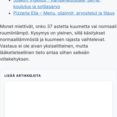
Joakim Vigelius – Kansanedustaja, perhe,
koulutus ja sotilasarvo
Pizzeria Ella – Menu, sijainnit, arvostelut ja tilaus
Monet miettivät, onko 37 astetta kuumetta vai normaali
ruumiinlämpö. Kysymys on yleinen, sillä käsitykset
normaalilämmöstä ja kuumeen rajasta vaihtelevat.
Vastaus ei ole aivan yksiselitteinen, mutta
lääketieteellinen tieto antaa siihen selkeän
viitekehyksen.
LISÄÄ ARTIKKELEITA