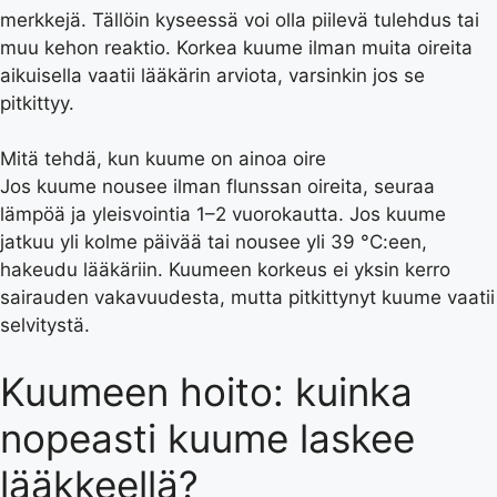
merkkejä. Tällöin kyseessä voi olla piilevä tulehdus tai
muu kehon reaktio. Korkea kuume ilman muita oireita
aikuisella vaatii lääkärin arviota, varsinkin jos se
pitkittyy.
Mitä tehdä, kun kuume on ainoa oire
Jos kuume nousee ilman flunssan oireita, seuraa
lämpöä ja yleisvointia 1–2 vuorokautta. Jos kuume
jatkuu yli kolme päivää tai nousee yli 39 °C:een,
hakeudu lääkäriin. Kuumeen korkeus ei yksin kerro
sairauden vakavuudesta, mutta pitkittynyt kuume vaatii
selvitystä.
Kuumeen hoito: kuinka
nopeasti kuume laskee
lääkkeellä?