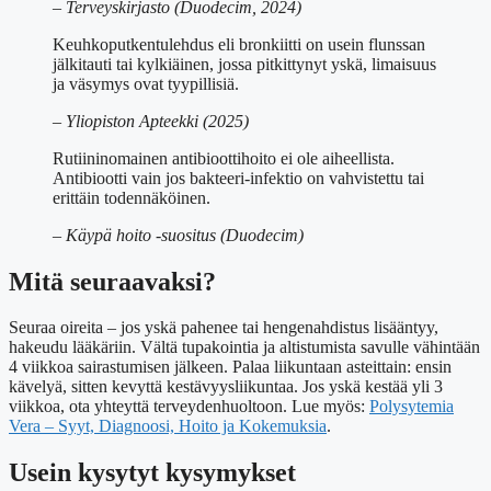
– Terveyskirjasto (Duodecim, 2024)
Keuhkoputkentulehdus eli bronkiitti on usein flunssan
jälkitauti tai kylkiäinen, jossa pitkittynyt yskä, limaisuus
ja väsymys ovat tyypillisiä.
– Yliopiston Apteekki (2025)
Rutiininomainen antibioottihoito ei ole aiheellista.
Antibiootti vain jos bakteeri-infektio on vahvistettu tai
erittäin todennäköinen.
– Käypä hoito -suositus (Duodecim)
Mitä seuraavaksi?
Seuraa oireita – jos yskä pahenee tai hengenahdistus lisääntyy,
hakeudu lääkäriin. Vältä tupakointia ja altistumista savulle vähintään
4 viikkoa sairastumisen jälkeen. Palaa liikuntaan asteittain: ensin
kävelyä, sitten kevyttä kestävyysliikuntaa. Jos yskä kestää yli 3
viikkoa, ota yhteyttä terveydenhuoltoon. Lue myös:
Polysytemia
Vera – Syyt, Diagnoosi, Hoito ja Kokemuksia
.
Usein kysytyt kysymykset