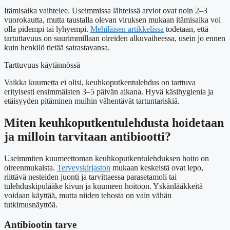
Itämisaika vaihtelee. Useimmissa lähteissä arviot ovat noin 2–3
vuorokautta, mutta taustalla olevan viruksen mukaan itämisaika voi
olla pidempi tai lyhyempi.
Mehiläisen artikkelissa
todetaan, että
tartuttavuus on suurimmillaan oireiden alkuvaiheessa, usein jo ennen
kuin henkilö tietää sairastavansa.
Tarttuvuus käytännössä
Vaikka kuumetta ei olisi, keuhkoputkentulehdus on tarttuva
erityisesti ensimmäisten 3–5 päivän aikana. Hyvä käsihygienia ja
etäisyyden pitäminen muihin vähentävät tartuntariskiä.
Miten keuhkoputkentulehdusta hoidetaan
ja milloin tarvitaan antibiootti?
Useimmiten kuumeettoman keuhkoputkentulehduksen hoito on
oireenmukaista.
Terveyskirjaston
mukaan keskeistä ovat lepo,
riittävä nesteiden juonti ja tarvittaessa parasetamoli tai
tulehduskipulääke kivun ja kuumeen hoitoon. Yskänlääkkeitä
voidaan käyttää, mutta niiden tehosta on vain vähän
tutkimusnäyttöä.
Antibiootin tarve