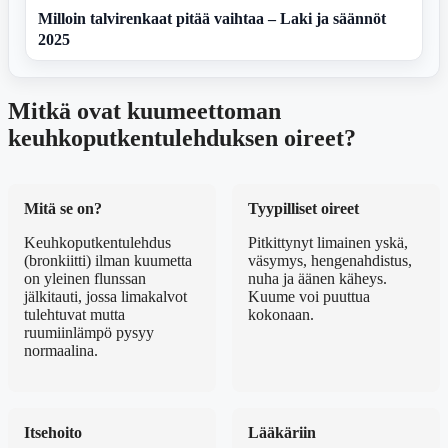
Milloin talvirenkaat pitää vaihtaa – Laki ja säännöt
2025
Mitkä ovat kuumeettoman
keuhkoputkentulehduksen oireet?
Mitä se on?
Tyypilliset oireet
Keuhkoputkentulehdus
Pitkittynyt limainen yskä,
(bronkiitti) ilman kuumetta
väsymys, hengenahdistus,
on yleinen flunssan
nuha ja äänen käheys.
jälkitauti, jossa limakalvot
Kuume voi puuttua
tulehtuvat mutta
kokonaan.
ruumiinlämpö pysyy
normaalina.
Itsehoito
Lääkäriin