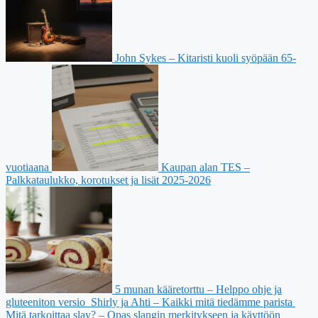
John Sykes – Kitaristi kuoli syöpään 65-
vuotiaana
Kaupan alan TES –
Palkkataulukko, korotukset ja lisät 2025-2026
5 munan kääretorttu – Helppo ohje ja
gluteeniton versio
Shirly ja Ahti – Kaikki mitä tiedämme parista
Mitä tarkoittaa slay? – Opas slangin merkitykseen ja käyttöön