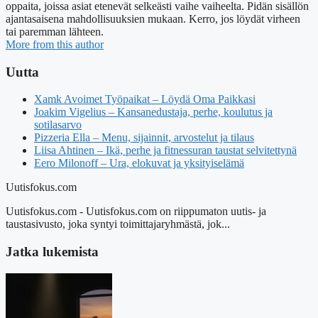
oppaita, joissa asiat etenevät selkeästi vaihe vaiheelta. Pidän sisällön
ajantasaisena mahdollisuuksien mukaan. Kerro, jos löydät virheen
tai paremman lähteen.
More from this author
Uutta
Xamk Avoimet Työpaikat – Löydä Oma Paikkasi
Joakim Vigelius – Kansanedustaja, perhe, koulutus ja
sotilasarvo
Pizzeria Ella – Menu, sijainnit, arvostelut ja tilaus
Liisa Ahtinen – Ikä, perhe ja fitnessuran taustat selvitettynä
Eero Milonoff – Ura, elokuvat ja yksityiselämä
Uutisfokus.com
Uutisfokus.com - Uutisfokus.com on riippumaton uutis- ja
taustasivusto, joka syntyi toimittajaryhmästä, jok...
Jatka lukemista