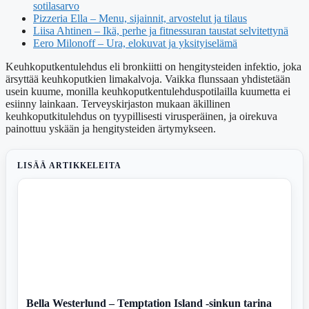
sotilasarvo
Pizzeria Ella – Menu, sijainnit, arvostelut ja tilaus
Liisa Ahtinen – Ikä, perhe ja fitnessuran taustat selvitettynä
Eero Milonoff – Ura, elokuvat ja yksityiselämä
Keuhkoputkentulehdus eli bronkiitti on hengitysteiden infektio, joka
ärsyttää keuhkoputkien limakalvoja. Vaikka flunssaan yhdistetään
usein kuume, monilla keuhkoputkentulehduspotilailla kuumetta ei
esiinny lainkaan. Terveyskirjaston mukaan äkillinen
keuhkoputkitulehdus on tyypillisesti virusperäinen, ja oirekuva
painottuu yskään ja hengitysteiden ärtymykseen.
LISÄÄ ARTIKKELEITA
Bella Westerlund – Temptation Island -sinkun tarina