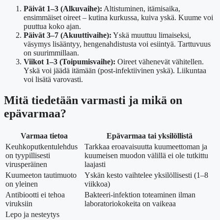
Päivät 1–3 (Alkuvaihe):
Altistuminen, itämisaika,
ensimmäiset oireet – kutina kurkussa, kuiva yskä. Kuume voi
puuttua koko ajan.
Päivät 3–7 (Akuuttivaihe):
Yskä muuttuu limaiseksi,
väsymys lisääntyy, hengenahdistusta voi esiintyä. Tarttuvuus
on suurimmillaan.
Viikot 1–3 (Toipumisvaihe):
Oireet vähenevät vähitellen.
Yskä voi jäädä itämään (post-infektiivinen yskä). Liikuntaa
voi lisätä varovasti.
Mitä tiedetään varmasti ja mikä on
epävarmaa?
Varmaa tietoa
Epävarmaa tai yksilöllistä
Keuhkoputkentulehdus
Tarkkaa eroavaisuutta kuumeettoman ja
on tyypillisesti
kuumeisen muodon välillä ei ole tutkittu
virusperäinen
laajasti
Kuumeeton tautimuoto
Yskän kesto vaihtelee yksilöllisesti (1–8
on yleinen
viikkoa)
Antibiootti ei tehoa
Bakteeri-infektion toteaminen ilman
viruksiin
laboratoriokokeita on vaikeaa
Lepo ja nesteytys