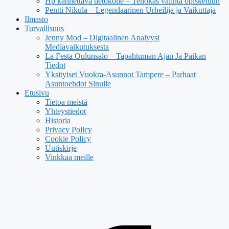
Hp kannettava tietokone – Tehokas valinta opiskeluun
Pentti Nikula – Legendaarinen Urheilija ja Vaikuttaja
Ilmasto
Turvallisuus
Jenny Mod – Digitaalinen Analyysi
Mediavaikutuksesta
La Festa Oulunsalo – Tapahtuman Ajan Ja Paikan
Tiedot
Yksityiset Vuokra-Asunnot Tampere – Parhaat
Asuntoehdot Sinulle
Etusivu
Tietoa meistä
Yhteystiedot
Historia
Privacy Policy
Cookie Policy
Uutiskirje
Vinkkaa meille