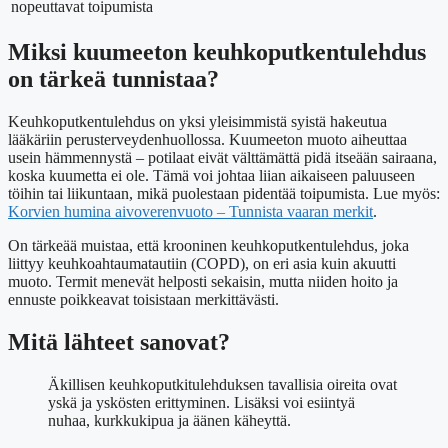
nopeuttavat toipumista
Miksi kuumeeton keuhkoputkentulehdus
on tärkeä tunnistaa?
Keuhkoputkentulehdus on yksi yleisimmistä syistä hakeutua
lääkäriin perusterveydenhuollossa. Kuumeeton muoto aiheuttaa
usein hämmennystä – potilaat eivät välttämättä pidä itseään sairaana,
koska kuumetta ei ole. Tämä voi johtaa liian aikaiseen paluuseen
töihin tai liikuntaan, mikä puolestaan pidentää toipumista. Lue myös:
Korvien humina aivoverenvuoto – Tunnista vaaran merkit
.
On tärkeää muistaa, että krooninen keuhkoputkentulehdus, joka
liittyy keuhkoahtaumatautiin (COPD), on eri asia kuin akuutti
muoto. Termit menevät helposti sekaisin, mutta niiden hoito ja
ennuste poikkeavat toisistaan merkittävästi.
Mitä lähteet sanovat?
Äkillisen keuhkoputkitulehduksen tavallisia oireita ovat
yskä ja yskösten erittyminen. Lisäksi voi esiintyä
nuhaa, kurkkukipua ja äänen käheyttä.