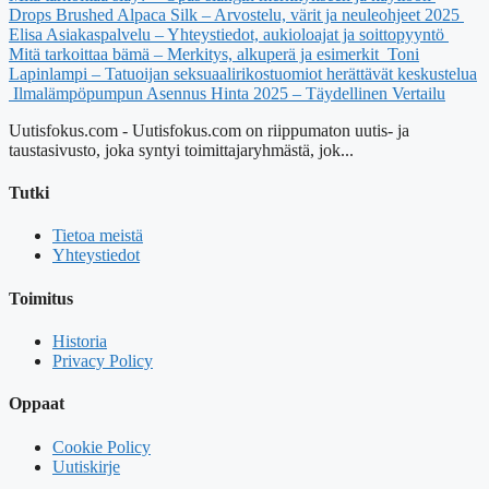
Drops Brushed Alpaca Silk – Arvostelu, värit ja neuleohjeet 2025
Elisa Asiakaspalvelu – Yhteystiedot, aukioloajat ja soittopyyntö
Mitä tarkoittaa bämä – Merkitys, alkuperä ja esimerkit
Toni
Lapinlampi – Tatuoijan seksuaalirikostuomiot herättävät keskustelua
Ilmalämpöpumpun Asennus Hinta 2025 – Täydellinen Vertailu
Uutisfokus.com - Uutisfokus.com on riippumaton uutis- ja
taustasivusto, joka syntyi toimittajaryhmästä, jok...
Tutki
Tietoa meistä
Yhteystiedot
Toimitus
Historia
Privacy Policy
Oppaat
Cookie Policy
Uutiskirje