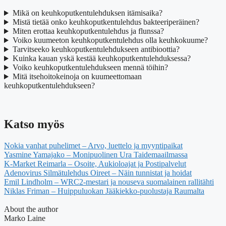
Mikä on keuhkoputkentulehduksen itämisaika?
Mistä tietää onko keuhkoputkentulehdus bakteeriperäinen?
Miten erottaa keuhkoputkentulehdus ja flunssa?
Voiko kuumeeton keuhkoputkentulehdus olla keuhkokuume?
Tarvitseeko keuhkoputkentulehdukseen antibioottia?
Kuinka kauan yskä kestää keuhkoputkentulehduksessa?
Voiko keuhkoputkentulehdukseen mennä töihin?
Mitä itsehoitokeinoja on kuumeettomaan
keuhkoputkentulehdukseen?
Katso myös
Nokia vanhat puhelimet – Arvo, luettelo ja myyntipaikat
Yasmine Yamajako – Monipuolinen Ura Taidemaailmassa
K-Market Reimarla – Osoite, Aukioloajat ja Postipalvelut
Adenovirus Silmätulehdus Oireet – Näin tunnistat ja hoidat
Emil Lindholm – WRC2-mestari ja nouseva suomalainen rallitähti
Niklas Friman – Huippuluokan Jääkiekko-puolustaja Raumalta
About the author
Marko Laine