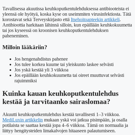
Tavallisessa akuutissa keuhkoputkentulehduksessa antibiooteista ei
yleensä ole hyötyä, koska kyse on useimmiten virusinfektiosta. Tätä
korostavat sekä Terveyskirjasto että
Itsehoitoapteekin artikkeli
.
Antibioottia harkitaan lähinnä silloin, kun epäillään keuhkokuumetta
tai jos kyseessä on kroonisen keuhkoputkentulehduksen
paheneminen.
Milloin lääkäriin?
Jos hengenahdistus pahenee
Jos tulee korkea kuume tai yleiskunto laskee selvästi
Jos yskä kestää yli 3 viikkoa
Jos epäillään keuhkokuumetta tai oireet muuttuvat selvästi
rajuimmiksi
Kuinka kauan keuhkoputkentulehdus
kestää ja tarvitaanko sairaslomaa?
Akuutti keuhkoputkentulehdus kestää tavallisesti 1–3 viikkoa.
MediLuxin artikkelin
mukaan yskä voi jatkua pisimpään, ja osalla
potilaista se saattaa kestää jopa 4–6 viikkoa. Tämä on normaalia ja
liittyy hengitysteiden limakalvojen hitaaseen palautumiseen.