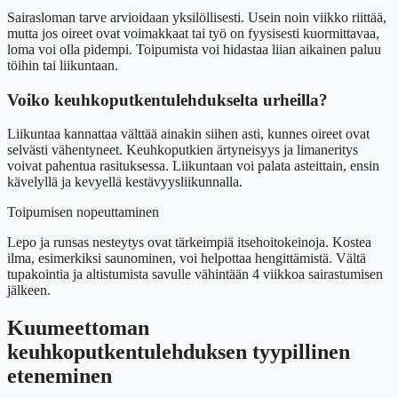
Sairasloman tarve arvioidaan yksilöllisesti. Usein noin viikko riittää,
mutta jos oireet ovat voimakkaat tai työ on fyysisesti kuormittavaa,
loma voi olla pidempi. Toipumista voi hidastaa liian aikainen paluu
töihin tai liikuntaan.
Voiko keuhkoputkentulehdukselta urheilla?
Liikuntaa kannattaa välttää ainakin siihen asti, kunnes oireet ovat
selvästi vähentyneet. Keuhkoputkien ärtyneisyys ja limaneritys
voivat pahentua rasituksessa. Liikuntaan voi palata asteittain, ensin
kävelyllä ja kevyellä kestävyysliikunnalla.
Toipumisen nopeuttaminen
Lepo ja runsas nesteytys ovat tärkeimpiä itsehoitokeinoja. Kostea
ilma, esimerkiksi saunominen, voi helpottaa hengittämistä. Vältä
tupakointia ja altistumista savulle vähintään 4 viikkoa sairastumisen
jälkeen.
Kuumeettoman
keuhkoputkentulehduksen tyypillinen
eteneminen