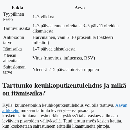
Fakta
Arvo
Tyypillinen
1–3 viikkoa
kesto
1–3 päivää ennen oireita ja 3–5 päivää oireiden
Tarttuvuusaika
alkamisesta
Antibiootin
Harvinainen, vain 5–10 prosentilla (bakteeri-
tarve
infektiot)
Itämisaika
1–7 päivää altistuksesta
Yleisin
Virus (rinovirus, influenssa, RSV)
aiheuttaja
Sairasloman
Yleensä 2–5 päivää oireista riippuen
tarve
Tarttuuko keuhkoputkentulehdus ja mikä
on itämisaika?
Kyllä, kuumeetonkin keuhkoputkentulehdus voi olla tarttuva.
Aavan
artikkelin
mukaan tartunta leviää yleensä pisara- ja
kosketustartuntana – esimerkiksi yskiessä tai aivastaessa ilmaan
leviävien pisaroiden välityksellä. Tauti tarttuu myös käsien kautta,
kun kosketetaan sairastuneen eritteillä likaantuneita pintoja.