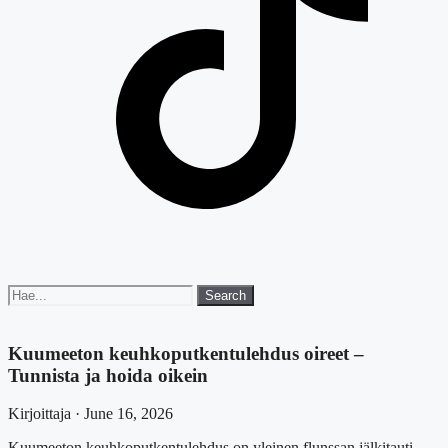
Search
Search
for:
Kuumeeton keuhkoputkentulehdus oireet –
Tunnista ja hoida oikein
Kirjoittaja · June 16, 2026
Kuumeeton keuhkoputkentulehdus on yleinen flunssan jälkitauti,