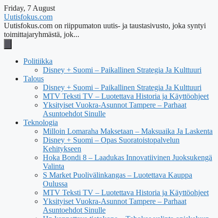
Friday, 7 August
Uutisfokus.com
Uutisfokus.com on riippumaton uutis- ja taustasivusto, joka syntyi
toimittajaryhmästä, jok...
Politiikka
Disney + Suomi – Paikallinen Strategia Ja Kulttuuri
Talous
Disney + Suomi – Paikallinen Strategia Ja Kulttuuri
MTV Teksti TV – Luotettava Historia ja Käyttöohjeet
Yksityiset Vuokra-Asunnot Tampere – Parhaat
Asuntoehdot Sinulle
Teknologia
Milloin Lomaraha Maksetaan – Maksuaika Ja Laskenta
Disney + Suomi – Opas Suoratoistopalvelun
Kehitykseen
Hoka Bondi 8 – Laadukas Innovatiivinen Juoksukengä
Valinta
S Market Puolivälinkangas – Luotettava Kauppa
Oulussa
MTV Teksti TV – Luotettava Historia ja Käyttöohjeet
Yksityiset Vuokra-Asunnot Tampere – Parhaat
Asuntoehdot Sinulle