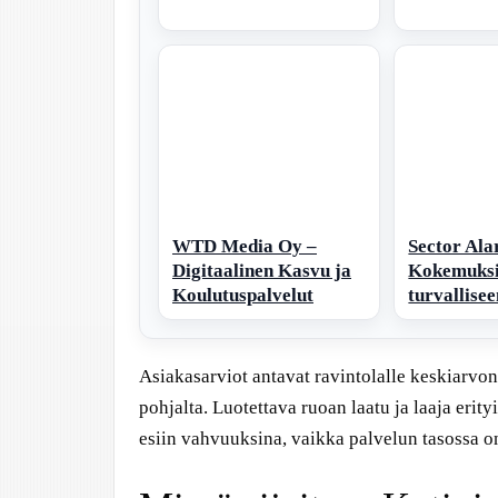
WTD Media Oy –
Sector Ala
Digitaalinen Kasvu ja
Kokemuksia
Koulutuspalvelut
turvallise
Asiakasarviot antavat ravintolalle keskiarv
pohjalta. Luotettava ruoan laatu ja laaja eri
esiin vahvuuksina, vaikka palvelun tasossa on