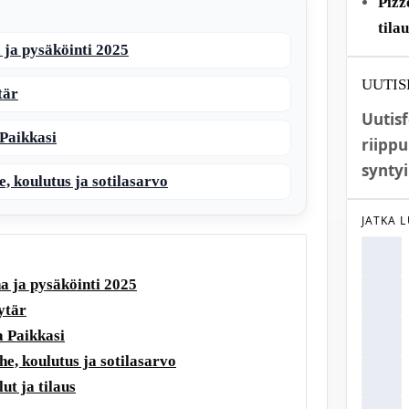
Pizz
tila
 ja pysäköinti 2025
UUTIS
tär
Uutis
Paikkasi
riippu
syntyi
, koulutus ja sotilasarvo
JATKA 
a ja pysäköinti 2025
ytär
 Paikkasi
e, koulutus ja sotilasarvo
ut ja tilaus