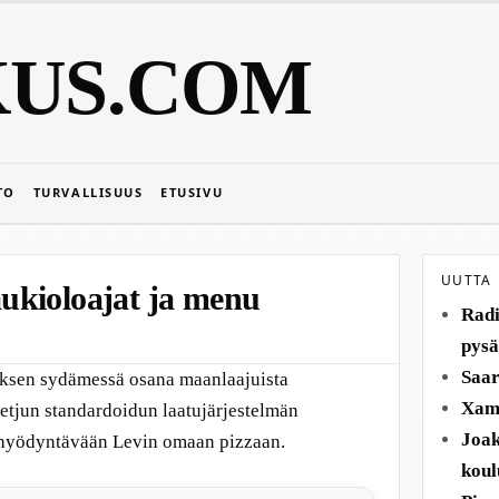
KUS.COM
TO
TURVALLISUUS
ETUSIVU
UUTTA
 aukioloajat ja menu
Radi
pysä
Saar
kuksen sydämessä osana maanlaajuista
Xamk
ketjun standardoidun laatujärjestelmän
Joak
a hyödyntävään Levin omaan pizzaan.
koul