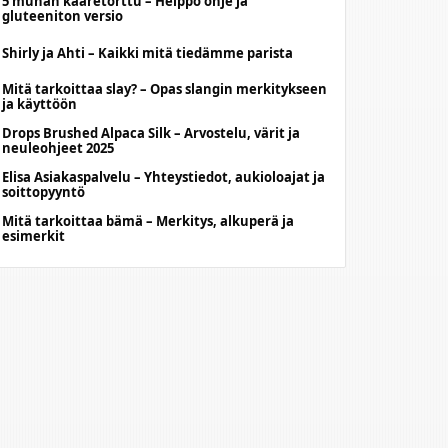
5 munan kääretorttu – Helppo ohje ja
gluteeniton versio
Shirly ja Ahti – Kaikki mitä tiedämme parista
Mitä tarkoittaa slay? – Opas slangin merkitykseen
ja käyttöön
Drops Brushed Alpaca Silk – Arvostelu, värit ja
neuleohjeet 2025
Elisa Asiakaspalvelu – Yhteystiedot, aukioloajat ja
soittopyyntö
Mitä tarkoittaa bämä – Merkitys, alkuperä ja
esimerkit