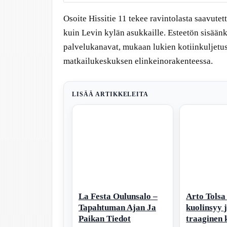
Osoite Hissitie 11 tekee ravintolasta saavutetta
kuin Levin kylän asukkaille. Esteetön sisäänk
palvelukanavat, mukaan lukien kotiinkuljetus,
matkailukeskuksen elinkeinorakenteessa.
LISÄÄ ARTIKKELEITA
La Festa Oulunsalo –
Arto Tolsa
Tapahtuman Ajan Ja
kuolinsyy 
Paikan Tiedot
traaginen