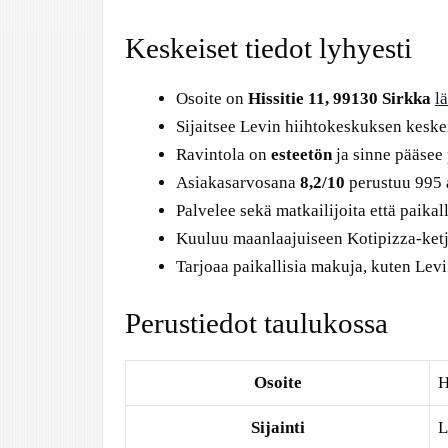
Keskeiset tiedot lyhyesti
Osoite on
Hissitie 11, 99130 Sirkka
l
Sijaitsee Levin hiihtokeskuksen keskei
Ravintola on
esteetön
ja sinne pääsee 
Asiakasarvosana
8,2/10
perustuu 995 
Palvelee sekä matkailijoita että paikal
Kuuluu maanlaajuiseen Kotipizza-ket
Tarjoaa paikallisia makuja, kuten Levi
Perustiedot taulukossa
Osoite
H
Sijainti
L