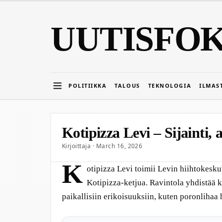
UUTISFO
POLITIIKKA
TALOUS
TEKNOLOGIA
ILMAS
Kotipizza Levi – Sijainti,
Kirjoittaja · March 16, 2026
K
otipizza Levi toimii Levin hiihtokes
Kotipizza-ketjua. Ravintola yhdistää 
paikallisiin erikoisuuksiin, kuten poronliha