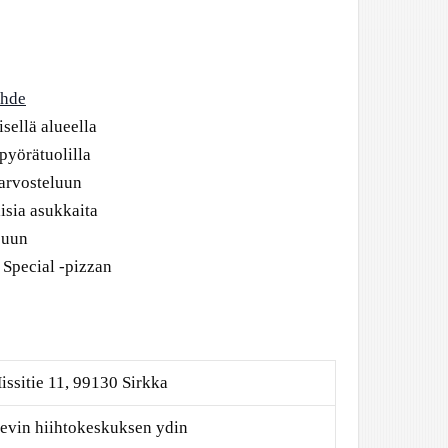
ähde
sellä alueella
pyörätuolilla
arvosteluun
lisia asukkaita
juun
 Special -pizzan
issitie 11, 99130 Sirkka
evin hiihtokeskuksen ydin