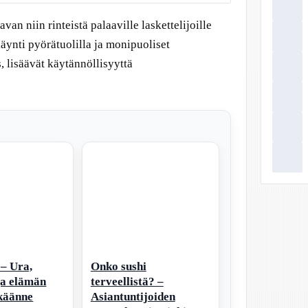
van niin rinteistä palaaville laskettelijoille
äynti pyörätuolilla ja monipuoliset
 lisäävät käytännöllisyyttä
 – Ura,
Onko sushi
ja elämän
terveellistä? –
 käänne
Asiantuntijoiden