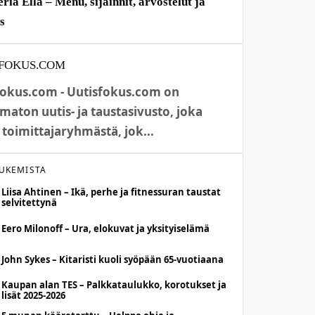
eria Ella – Menu, sijainnit, arvostelut ja
us
FOKUS.COM
fokus.com - Uutisfokus.com on
maton uutis- ja taustasivusto, joka
 toimittajaryhmästä, jok...
LUKEMISTA
Liisa Ahtinen – Ikä, perhe ja fitnessuran taustat
selvitettynä
Eero Milonoff – Ura, elokuvat ja yksityiselämä
John Sykes – Kitaristi kuoli syöpään 65-vuotiaana
Kaupan alan TES – Palkkataulukko, korotukset ja
lisät 2025-2026