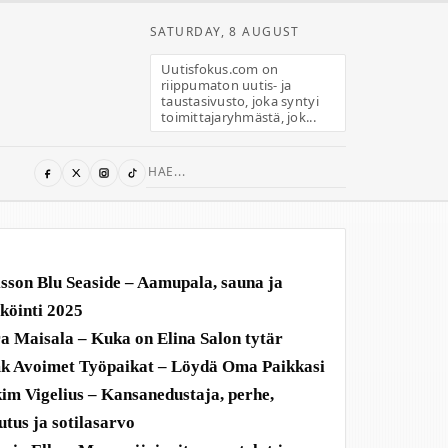
SATURDAY, 8 AUGUST
Uutisfokus.com on
riippumaton uutis- ja
taustasivusto, joka syntyi
toimittajaryhmästä, jok...
Search
for:
sson Blu Seaside – Aamupala, sauna ja
köinti 2025
a Maisala – Kuka on Elina Salon tytär
 Avoimet Työpaikat – Löydä Oma Paikkasi
im Vigelius – Kansanedustaja, perhe,
utus ja sotilasarvo