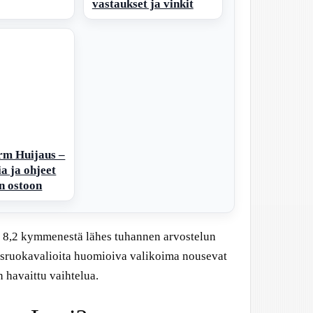
vastaukset ja vinkit
rm Huijaus –
 ja ohjeet
en ostoon
on 8,2 kymmenestä lähes tuhannen arvostelun
tyisruokavalioita huomioiva valikoima nousevat
 havaittu vaihtelua.