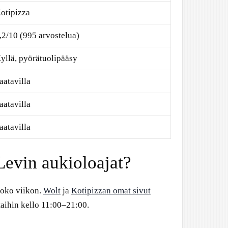
otipizza
,2/10 (995 arvostelua)
yllä, pyörätuolipääsy
aatavilla
aatavilla
aatavilla
Levin aukioloajat?
koko viikon.
Wolt
ja
Kotipizzan omat sivut
aihin kello 11:00–21:00.