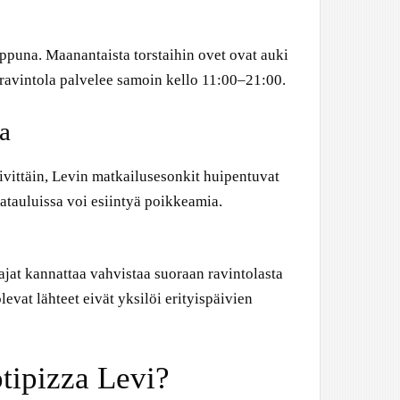
oppuna. Maanantaista torstaihin ovet ovat auki
 ravintola palvelee samoin kello 11:00–21:00.
a
ivittäin, Levin matkailusesonkit huipentuvat
atauluissa voi esiintyä poikkeamia.
ajat kannattaa vahvistaa suoraan ravintolasta
 olevat lähteet eivät yksilöi erityispäivien
tipizza Levi?