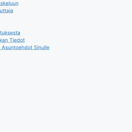
iskeluun
uttaja
utuksesta
kan Tiedot
 Asuntoehdot Sinulle