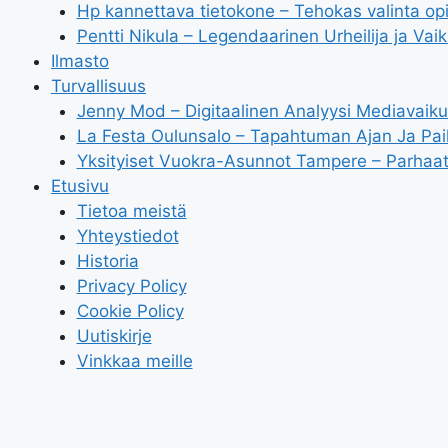
Hp kannettava tietokone – Tehokas valinta op
Pentti Nikula – Legendaarinen Urheilija ja Vaik
Ilmasto
Turvallisuus
Jenny Mod – Digitaalinen Analyysi Mediavaik
La Festa Oulunsalo – Tapahtuman Ajan Ja Pai
Yksityiset Vuokra-Asunnot Tampere – Parhaat
Etusivu
Tietoa meistä
Yhteystiedot
Historia
Privacy Policy
Cookie Policy
Uutiskirje
Vinkkaa meille