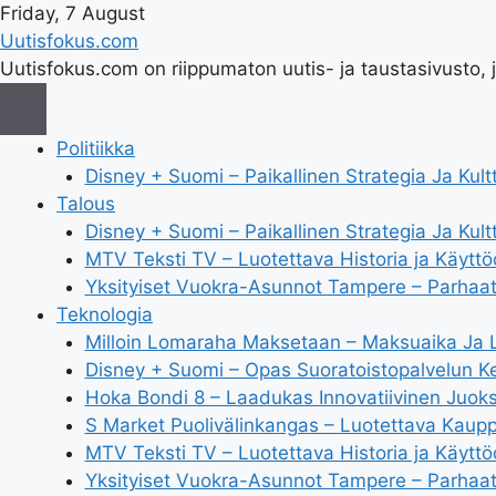
Friday, 7 August
Uutisfokus.com
Uutisfokus.com on riippumaton uutis- ja taustasivusto, j
Politiikka
Disney + Suomi – Paikallinen Strategia Ja Kultt
Talous
Disney + Suomi – Paikallinen Strategia Ja Kultt
MTV Teksti TV – Luotettava Historia ja Käyttö
Yksityiset Vuokra-Asunnot Tampere – Parhaat
Teknologia
Milloin Lomaraha Maksetaan – Maksuaika Ja 
Disney + Suomi – Opas Suoratoistopalvelun K
Hoka Bondi 8 – Laadukas Innovatiivinen Juok
S Market Puolivälinkangas – Luotettava Kaup
MTV Teksti TV – Luotettava Historia ja Käyttö
Yksityiset Vuokra-Asunnot Tampere – Parhaat