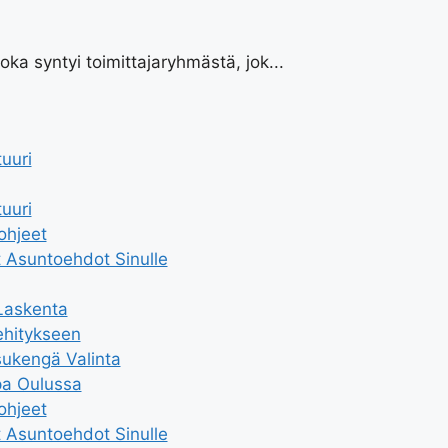
oka syntyi toimittajaryhmästä, jok...
uuri
uuri
ohjeet
 Asuntoehdot Sinulle
Laskenta
ehitykseen
sukengä Valinta
pa Oulussa
ohjeet
 Asuntoehdot Sinulle