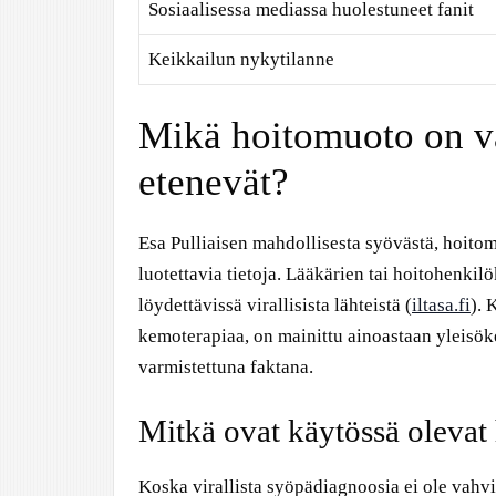
Sosiaalisessa mediassa huolestuneet fanit
Keikkailun nykytilanne
Mikä hoitomuoto on va
etenevät?
Esa Pulliaisen mahdollisesta syövästä, hoitom
luotettavia tietoja. Lääkärien tai hoitohenki
löydettävissä virallisista lähteistä (
iltasa.fi
). 
kemoterapiaa, on mainittu ainoastaan yleisöke
varmistettuna faktana.
Mitkä ovat käytössä olevat
Koska virallista syöpädiagnoosia ei ole vahv