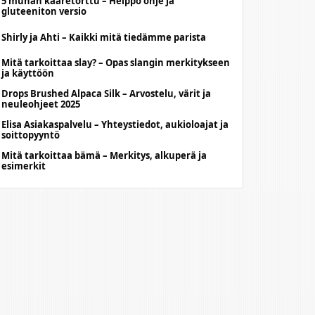
5 munan kääretorttu – Helppo ohje ja
gluteeniton versio
Shirly ja Ahti – Kaikki mitä tiedämme parista
Mitä tarkoittaa slay? – Opas slangin merkitykseen
ja käyttöön
Drops Brushed Alpaca Silk – Arvostelu, värit ja
neuleohjeet 2025
Elisa Asiakaspalvelu – Yhteystiedot, aukioloajat ja
soittopyyntö
Mitä tarkoittaa bämä – Merkitys, alkuperä ja
esimerkit