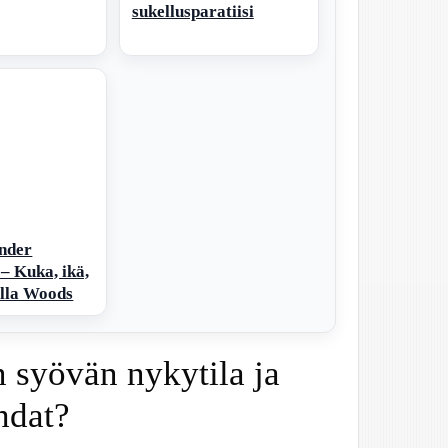
sukellusparatiisi
nder
– Kuka, ikä,
illa Woods
n syövän nykytila ja
hdat?