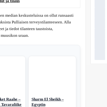
ut ja tilaus
sen median keskusteluissa on ollut runsaasti
uksista Pulliaisen terveystilanteeseen. Alla
t ja tiedot tilanteen taustoista,
a muusikon uraan.
ket Raahe –
Sharm El Sheikh –
 Tavaraliike
Egyptin