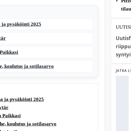
Pizz
tila
 ja pysäköinti 2025
UUTIS
Uutis
tär
riippu
Paikkasi
syntyi
, koulutus ja sotilasarvo
JATKA 
a ja pysäköinti 2025
ytär
 Paikkasi
e, koulutus ja sotilasarvo