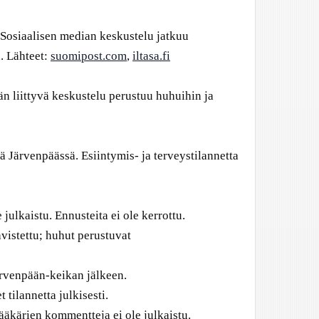
. Sosiaalisen median keskustelu jatkuu
. Lähteet:
suomipost.com
,
iltasa.fi
än liittyvä keskustelu perustuu huhuihin ja
 Järvenpäässä. Esiintymis- ja terveystilannetta
 julkaistu. Ennusteita ei ole kerrottu.
hvistettu; huhut perustuvat
rvenpään-keikan jälkeen.
tilannetta julkisesti.
lääkärien kommentteja ei ole julkaistu.