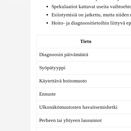
Spekulaatiot kattavat useita vaihtoehtoj
Esiintymisiä on jatkettu, mutta niiden
Hoito- ja diagnoositietoihin liittyvä e
Tieto
Diagnoosin päivämäärä
Syöpätyyppi
Käytettävä hoitomuoto
Ennuste
Ulkonäkömuutosten havaitsemishetki
Perheen tai yhtyeen lausunnot