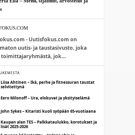
eria Ella – Menu, sijainnit, arvostelut ja
us
FOKUS.COM
fokus.com - Uutisfokus.com on
maton uutis- ja taustasivusto, joka
 toimittajaryhmästä, jok...
LUKEMISTA
Liisa Ahtinen – Ikä, perhe ja fitnessuran taustat
selvitettynä
Eero Milonoff – Ura, elokuvat ja yksityiselämä
John Sykes – Kitaristi kuoli syöpään 65-vuotiaana
Kaupan alan TES – Palkkataulukko, korotukset ja
lisät 2025-2026