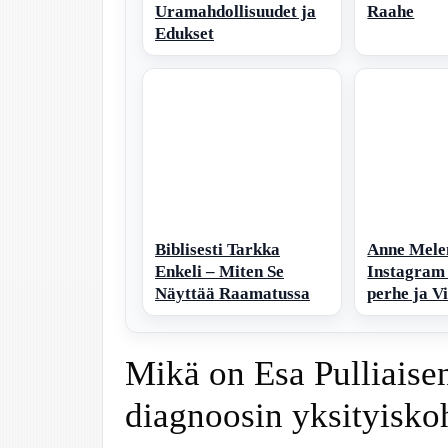
Uramahdollisuudet ja
Raahe
Edukset
Biblisesti Tarkka
Anne Mele
Enkeli – Miten Se
Instagram 
Näyttää Raamatussa
perhe ja V
Mikä on Esa Pulliaise
diagnoosin yksityisko