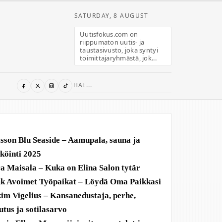
SATURDAY, 8 AUGUST
Uutisfokus.com on
riippumaton uutis- ja
taustasivusto, joka syntyi
toimittajaryhmästä, jok...
Search
for:
sson Blu Seaside – Aamupala, sauna ja
köinti 2025
a Maisala – Kuka on Elina Salon tytär
 Avoimet Työpaikat – Löydä Oma Paikkasi
im Vigelius – Kansanedustaja, perhe,
utus ja sotilasarvo