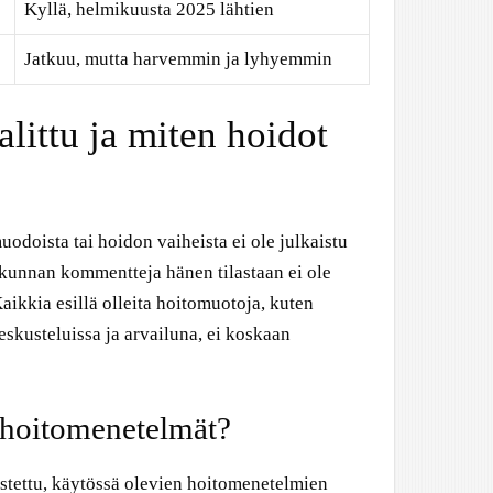
Kyllä, helmikuusta 2025 lähtien
Jatkuu, mutta harvemmin ja lyhyemmin
littu ja miten hoidot
uodoista tai hoidon vaiheista ei ole julkaistu
lökunnan kommentteja hänen tilastaan ei ole
Kaikkia esillä olleita hoitomuotoja, kuten
skusteluissa ja arvailuna, ei koskaan
 hoitomenetelmät?
istettu, käytössä olevien hoitomenetelmien