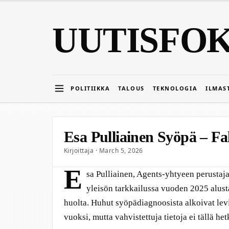
UUTISFO
POLITIIKKA
TALOUS
TEKNOLOGIA
ILMAS
Esa Pulliainen Syöpä – Fa
Kirjoittaja · March 5, 2026
E
sa Pulliainen, Agents-yhtyeen perustajaj
yleisön tarkkailussa vuoden 2025 alust
huolta. Huhut syöpädiagnoosista alkoivat le
vuoksi, mutta vahvistettuja tietoja ei tällä het