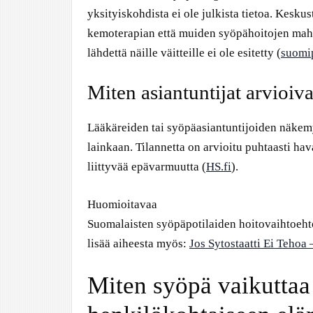
yksityiskohdista ei ole julkista tietoa. Kesku
kemoterapian että muiden syöpähoitojen mahd
lähdettä näille väitteille ei ole esitetty (
suomi
Miten asiantuntijat arvioiv
Lääkäreiden tai syöpäasiantuntijoiden näkemyk
lainkaan. Tilannetta on arvioitu puhtaasti hav
liittyvää epävarmuutta (
HS.fi
).
Huomioitavaa
Suomalaisten syöpäpotilaiden hoitovaihtoehtoj
lisää aiheesta myös:
Jos Sytostaatti Ei Teho
Miten syöpä vaikuttaa