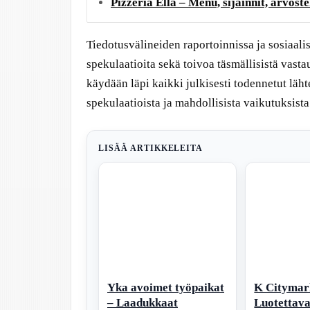
Pizzeria Ella – Menu, sijainnit, arvostel
Tiedotusvälineiden raportoinnissa ja sosiaali
spekulaatioita sekä toivoa täsmällisistä vasta
käydään läpi kaikki julkisesti todennetut lähtee
spekulaatioista ja mahdollisista vaikutuksist
LISÄÄ ARTIKKELEITA
Yka avoimet työpaikat
K Citymar
– Laadukkaat
Luotettava