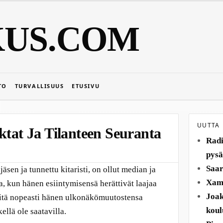
KUS.COM
TO
TURVALLISUUS
ETUSIVU
UUTTA
ktat Ja Tilanteen Seuranta
Radi
pysä
Saar
äsen ja tunnettu kitaristi, on ollut median ja
Xamk
a, kun hänen esiintymisensä herättivät laajaa
Joak
vitä nopeasti hänen ulkonäkömuutostensa
koul
kellä ole saatavilla.