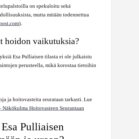
stelupalstoilla on spekuloitu sekä
ollisuuksista, mutta mitään todennettua
post.com
).
at hoidon vaikutuksia?
siä Esa Pulliaisen tilasta ei ole julkaistu
aintojen perusteella, mikä korostaa tietoihin
a ja hoitovasteita seurataan tarkasti. Lue
a – Näkökulma Hoitovasteen Seurantaan
 Esa Pulliaisen