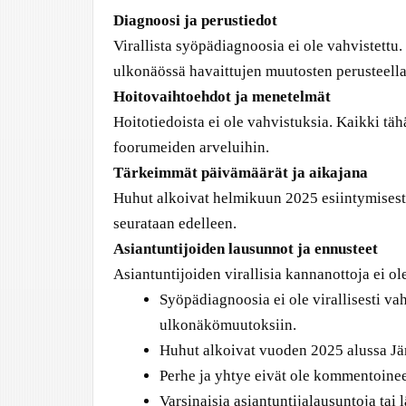
Diagnoosi ja perustiedot
Virallista syöpädiagnoosia ei ole vahvistettu
ulkonäössä havaittujen muutosten perusteella
Hoitovaihtoehdot ja menetelmät
Hoitotiedoista ei ole vahvistuksia. Kaikki täh
foorumeiden arveluihin.
Tärkeimmät päivämäärät ja aikajana
Huhut alkoivat helmikuun 2025 esiintymisestä
seurataan edelleen.
Asiantuntijoiden lausunnot ja ennusteet
Asiantuntijoiden virallisia kannanottoja ei ole
Syöpädiagnoosia ei ole virallisesti va
ulkonäkömuutoksiin.
Huhut alkoivat vuoden 2025 alussa Jä
Perhe ja yhtye eivät ole kommentoineet 
Varsinaisia asiantuntijalausuntoja tai 